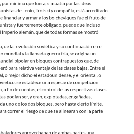
, por mínima que fuera, simpatía por las ideas
munistas de Lenin, Trotski y compañía, está acreditado
e financiar y armar a los bolcheviques fue el fruto de
unista y fuertemente obligado, puede que incluso
l Imperio alemán, que de todas formas se mostró
o, de la revolución soviética y su continuación en el
o mundial y la llamada guerra fría, se origina un
ndial bipolar en bloques contrapuestos que, de
ró para relativa ventaja de las clases bajas. Entre el
l, o mejor dicho el estadounidense, y el oriental, o
oviético, se establece una especie de competición
, a fin de cuentas, el control de las respectivas clases
tas podían ser, y eran, explotadas, engañadas,
da uno de los dos bloques, pero hasta cierto límite,
ra correr el riesgo de que se alinearan con la parte
rabajadores aprovechaban de ambas partes una