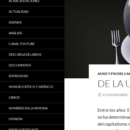
ACRACIA EDICIONES
ACTUALIDAD
AGENDA
ANÁLISIS
CANAL YOUTUBE
DESCARGA DE LIBROS
DOCUMENTOS
AUGE Y FIN DEL C
ENTREVISTAS
DE LA 
HUMOR (CRÍTICO Y SATÍRICO)
12 NOVIEMBRE, 
LIBROS
NOMBRES EN LA HISTORIA
Entre los años 1
se ha determinad
OPINIÓN
del capitalismo
RADIO Y PODCASTS