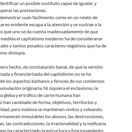
dentificar un posible sustituto capaz de igualar, y
perar las prestaciones.
 demostrar cuán fácilmente, como en un relato de
ue es evidente escapa a la atención y se sustrae a la
 lo que uno se da cuenta inadecuadamente de que
 medida el capitalismo moderno ha de considerarse
tales y tantos pesados caracteres negativos que ha de
omo distopía.
mero hecho, de constatación banal, de que la versión
zada y financierizada del capitalismo no se ha
e los aspectos bárbaros y feroces de sus comienzos
cumulación originaria. Ni siquiera el esclavismo, la
a gleba y el tráfico de carne humana han
o han cambiado de forma, objetivos, territorios y
vidad, pero todavía se mantienen vivitos y coleando.
ermanecen inmutables los abusos, las destrucciones,
s, las contradicciones, la irracionalidad y la ineficacia
mpo ha caracterizado la estructura y funcionamiento