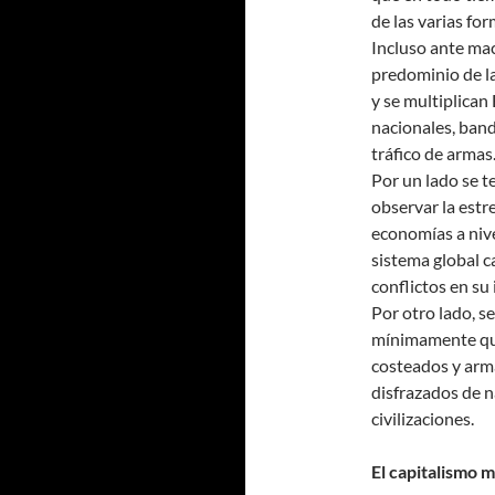
de las varias for
Incluso ante ma
predominio de la
y se multiplican
nacionales, band
tráfico de armas
Por un lado se t
observar la estr
economías a nive
sistema global c
conflictos en su 
Por otro lado, s
mínimamente que 
costeados y arm
disfrazados de n
civilizaciones.
El capitalismo