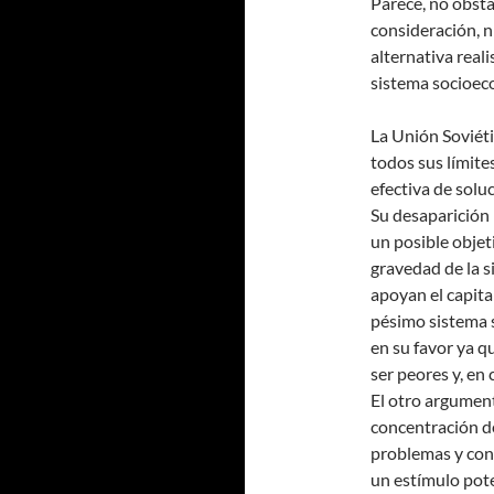
Parece, no obst
consideración, n
alternativa real
sistema socioeco
La Unión Soviéti
todos sus límites
efectiva de solu
Su desaparición 
un posible objet
gravedad de la s
apoyan el capita
pésimo sistema 
en su favor ya q
ser peores y, en
El otro argument
concentración de
problemas y con
un estímulo pote