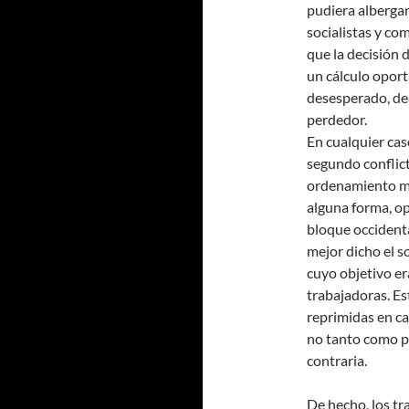
pudiera albergar
socialistas y co
que la decisión d
un cálculo oport
desesperado, de
perdedor.
En cualquier cas
segundo conflict
ordenamiento mu
alguna forma, ope
bloque occidenta
mejor dicho el s
cuyo objetivo era
trabajadoras. Es
reprimidas en ca
no tanto como pa
contraria.
De hecho, los t