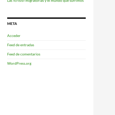
Las «crisis» migratorias y el mundo que sufrimos
META
Acceder
Feed de entradas
Feed de comentarios
WordPress.org