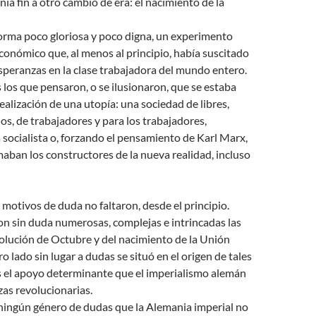
nía fin a otro cambio de era: el nacimiento de la
forma poco gloriosa y poco digna, un experimento
económico que, al menos al principio, había suscitado
speranzas en la clase trabajadora del mundo entero.
los que pensaron, o se ilusionaron, que se estaba
realización de una utopía: una sociedad de libres,
ios, de trabajadores y para los trabajadores,
socialista o, forzando el pensamiento de Karl Marx,
maban los constructores de la nueva realidad, incluso
 motivos de duda no faltaron, desde el principio.
on sin duda numerosas, complejas e intrincadas las
olución de Octubre y del nacimiento de la Unión
ro lado sin lugar a dudas se situó en el origen de tales
 el apoyo determinante que el imperialismo alemán
zas revolucionarias.
ningún género de dudas que la Alemania imperial no