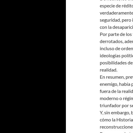
especie de rédi
verdaderamente 
seguridad, pero
con la desaparic
Por parte de los
derrotados, adem
incluso de orde
ideologías políti
posibilidades de
realidad.
En resumen, preva
enemigo, había 
fuera de la real
moderno o régim
triunfador por se
Y, sin embargo, 
cómo la Histori
reconstrucciones