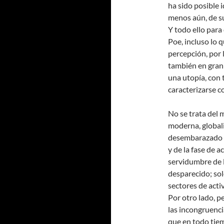
ha sido posible i
menos aún, de su
Y todo ello para
Poe, incluso lo q
percepción, por
también en gran
una utopía, con 
caracterizarse c
No se trata del 
moderna, globali
desembarazado d
y de la fase de a
servidumbre de l
desparecido; sol
sectores de acti
Por otro lado, p
las incongruencia
que en todo tie