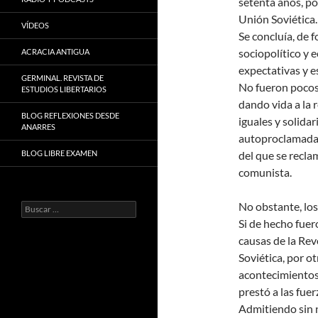
setenta años, po
Unión Soviética.
VÍDEOS
Se concluía, de 
sociopolítico y 
ACRACIA ANTIGUA
expectativas y e
GERMINAL. REVISTA DE
No fueron pocos 
ESTUDIOS LIBERTARIOS
dando vida a la 
BLOG REFLEXIONES DESDE
iguales y solidar
ANARRES
autoproclamada 
BLOG LIBRE EXAMEN
del que se recla
comunista.
No obstante, los
Buscar:
Si de hecho fuer
causas de la Rev
Soviética, por ot
acontecimientos
prestó a las fuer
Admitiendo sin 