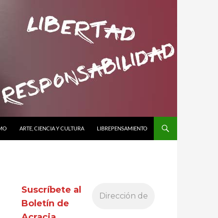
SMO
ARTE, CIENCIA Y CULTURA
LIBREPENSAMIENTO
Suscríbete al
Boletín de
Acracia