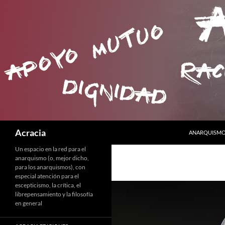
SALTAR AL C
Buscar
Acracia
ANARQUISMO 
Un espacio en la red para el
anarquismo (o, mejor dicho,
para los anarquismos), con
especial atención para el
escepticismo, la crítica, el
librepensamiento y la filosofía
en general