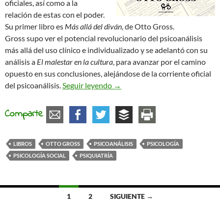
oficiales, así como a la
relación de estas con el poder.
Su primer libro es
Más allá del diván
, de Otto Gross.
Gross supo ver el potencial revolucionario del psicoanálisis
más allá del uso clínico e individualizado y se adelantó con su
análisis a
El malestar en la cultura
, para avanzar por el camino
opuesto en sus conclusiones, alejándose de la corriente oficial
Más allá del diván. Apuntes sobr
del psicoanálisis.
Seguir leyendo
→
Comparte
LIBROS
OTTO GROSS
PSICOANÁLISIS
PSICOLOGÍA
PSICOLOGÍA SOCIAL
PSIQUIATRÍA
Ir
1
2
SIGUIENTE →
a