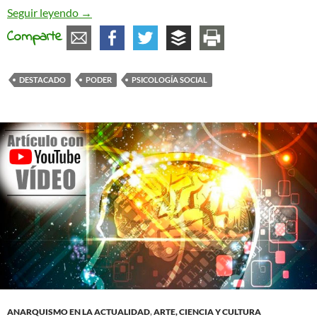
El juego escondido del poder dentro del rol social
Seguir leyendo
→
Comparte
DESTACADO
PODER
PSICOLOGÍA SOCIAL
ANARQUISMO EN LA ACTUALIDAD
,
ARTE, CIENCIA Y CULTURA