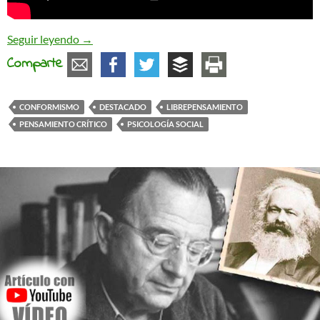
Pensamiento, conducta y conformismo social
Seguir leyendo
→
Comparte
CONFORMISMO
DESTACADO
LIBREPENSAMIENTO
PENSAMIENTO CRÍTICO
PSICOLOGÍA SOCIAL