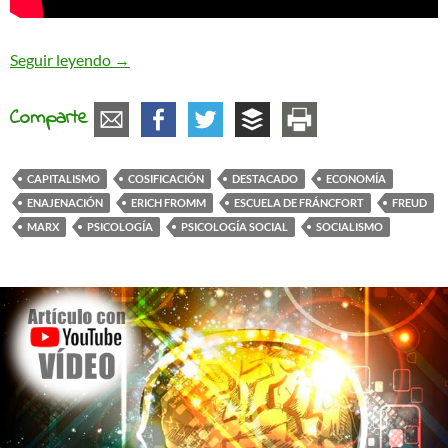
La enajenación en la sociedad capitalista. Una ap
Seguir leyendo
→
Comparte
CAPITALISMO
COSIFICACIÓN
DESTACADO
ECONOMÍA
ENAJENACIÓN
ERICH FROMM
ESCUELA DE FRÁNCFORT
FREUD
MARX
PSICOLOGÍA
PSICOLOGÍA SOCIAL
SOCIALISMO