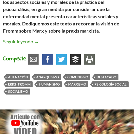
los aspectos sociales y morales de la práctica del
psicoanálisis, en gran medida por considerar que la
enfermedad mental presenta características sociales y
morales. Dediquemos este texto a recordar la visión de
Fromm sobre Marx y sobre la praxis marxista.
Erich Fromm y la herencia marxista
Seguir leyendo
→
Comparte
ALIENACIÓN
ANARQUISMO
COMUNISMO
DESTACADO
ERICH FROMM
HUMANISMO
MARXISMO
PSICOLOGÍA SOCIAL
SOCIALISMO