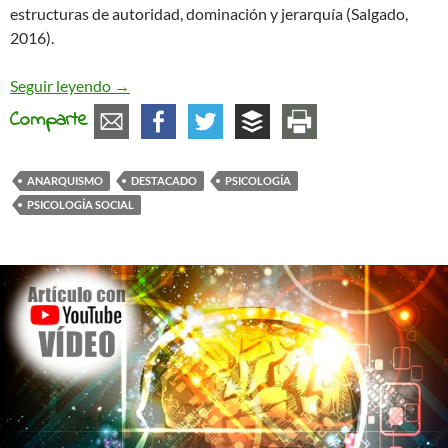
estructuras de autoridad, dominación y jerarquía (Salgado,
2016).
Utilidad de la psicología social para el pensamie
Seguir leyendo
→
Comparte
ANARQUISMO
DESTACADO
PSICOLOGÍA
PSICOLOGÍA SOCIAL