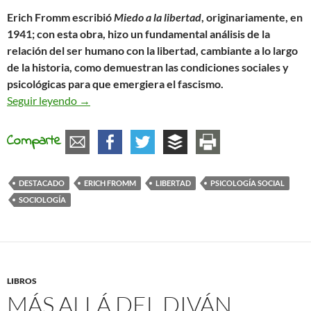
Erich Fromm escribió
Miedo a la libertad
, originariamente, en
1941; con esta obra, hizo un fundamental análisis de la
relación del ser humano con la libertad, cambiante a lo largo
de la historia, como demuestran las condiciones sociales y
psicológicas para que emergiera el fascismo.
El miedo a la libertad
Seguir leyendo
→
Comparte
DESTACADO
ERICH FROMM
LIBERTAD
PSICOLOGÍA SOCIAL
SOCIOLOGÍA
LIBROS
MÁS ALLÁ DEL DIVÁN.