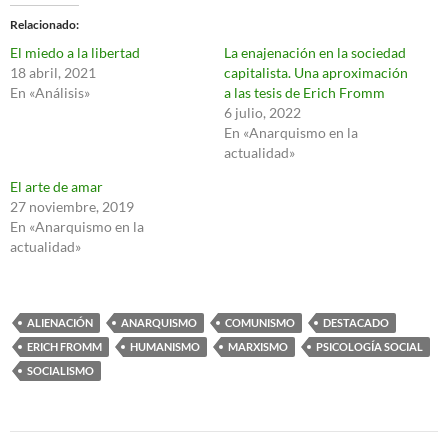
Relacionado
El miedo a la libertad
La enajenación en la sociedad
18 abril, 2021
capitalista. Una aproximación
En «Análisis»
a las tesis de Erich Fromm
6 julio, 2022
En «Anarquismo en la
actualidad»
El arte de amar
27 noviembre, 2019
En «Anarquismo en la
actualidad»
ALIENACIÓN
ANARQUISMO
COMUNISMO
DESTACADO
ERICH FROMM
HUMANISMO
MARXISMO
PSICOLOGÍA SOCIAL
SOCIALISMO
Navegación