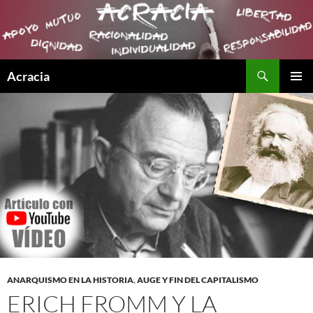
Buscar
Acracia
SALTAR
MENÚ
AL
PRINCI
CONTENIDO
ANARQUISMO EN LA HISTORIA
,
AUGE Y FIN DEL CAPITALISMO
ERICH FROMM Y LA