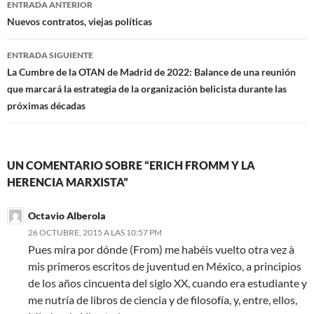
ENTRADA ANTERIOR
de
Nuevos contratos, viejas políticas
entradas
ENTRADA SIGUIENTE
La Cumbre de la OTAN de Madrid de 2022: Balance de una reunión
que marcará la estrategia de la organización belicista durante las
próximas décadas
UN COMENTARIO SOBRE “ERICH FROMM Y LA
HERENCIA MARXISTA”
Octavio Alberola
26 OCTUBRE, 2015 A LAS 10:57 PM
Pues mira por dónde (From) me habéis vuelto otra vez à
mis primeros escritos de juventud en México, a principios
de los años cincuenta del siglo XX, cuando era estudiante y
me nutría de libros de ciencia y de filosofía, y, entre, ellos,