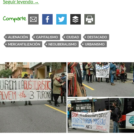
Recalificación y alienación de las ciudades
Seguir leyendo
→
Comparte
ALIENACIÓN
CAPITALISMO
CIUDAD
DESTACADO
MERCANTILIZACIÓN
NEOLIBERALISMO
URBANISMO