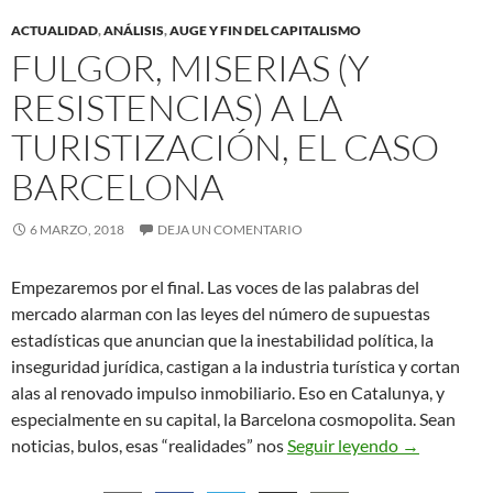
ACTUALIDAD
,
ANÁLISIS
,
AUGE Y FIN DEL CAPITALISMO
FULGOR, MISERIAS (Y
RESISTENCIAS) A LA
TURISTIZACIÓN, EL CASO
BARCELONA
6 MARZO, 2018
DEJA UN COMENTARIO
Empezaremos por el final. Las voces de las palabras del
mercado alarman con las leyes del número de supuestas
estadísticas que anuncian que la inestabilidad política, la
inseguridad jurídica, castigan a la industria turística y cortan
alas al renovado impulso inmobiliario. Eso en Catalunya, y
especialmente en su capital, la Barcelona cosmopolita. Sean
Fulgor, miser
noticias, bulos, esas “realidades” nos
Seguir leyendo
→