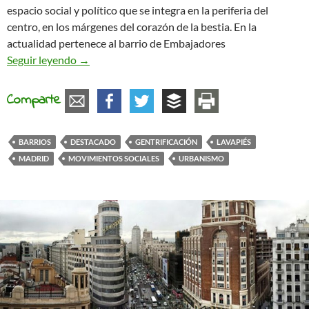
espacio social y político que se integra en la periferia del
centro, en los márgenes del corazón de la bestia. En la
actualidad pertenece al barrio de Embajadores
Historia de Lavapiés. El latido de Madrid que resi
Seguir leyendo
→
Comparte
BARRIOS
DESTACADO
GENTRIFICACIÓN
LAVAPIÉS
MADRID
MOVIMIENTOS SOCIALES
URBANISMO