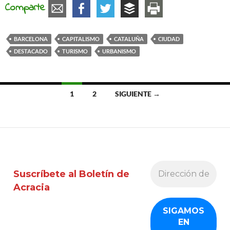
Comparte
BARCELONA
CAPITALISMO
CATALUÑA
CIUDAD
DESTACADO
TURISMO
URBANISMO
Ir
1
2
SIGUIENTE →
a
las
entradas
Suscríbete al Boletín de
Acracia