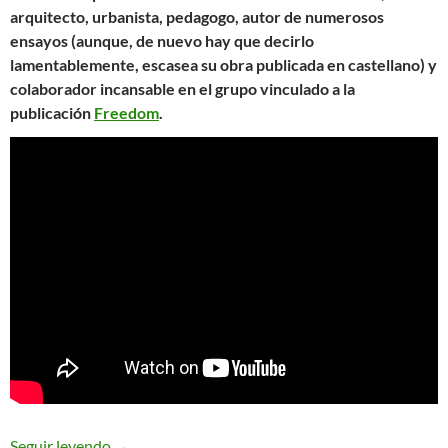
arquitecto, urbanista, pedagogo, autor de numerosos
ensayos (aunque, de nuevo hay que decirlo
lamentablemente, escasea su obra publicada en castellano) y
colaborador incansable en el grupo vinculado a la
publicación
Freedom
.
Colin Ward y la anarquía en acción
Seguir leyendo
→