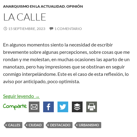
ANARQUISMO EN LA ACTUALIDAD
,
OPINIÓN
LA CALLE
15 SEPTIEMBRE, 2023
1 COMENTARIO
En algunos momentos siento la necesidad de escribir
brevemente sobre algunas percepciones, sobre cosas que me
rondan y me molestan, en muchas ocasiones las aparto de un
manotazo, pero hay impresiones que se obstinan en seguir
conmigo interpelándome. Este es el caso de esta reflexión, lo
aviso por anticipado, poco optimista.
La Calle
Seguir leyendo
→
Comparte
CALLES
CIUDAD
DESTACADO
URBANISMO