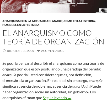
ANARQUISMO EN LA ACTUALIDAD
,
ANARQUISMO EN LA HISTORIA
,
NOMBRES EN LA HISTORIA
EL ANARQUISMO COMO
TEORÍA DE ORGANIZACIÓN
10 DICIEMBRE, 2025
2 COMENTARIOS
Se podría pensar al describir el anarquismo como una teoría de
organización que estoy postulando una paradoja deliberada:
anarquía
podría usted considerar que es, por definición,
el
opuesto
a la organización. En realidad, sin embargo,
anarquía
significa ausencia de gobierno, ausencia de
autoridad
. ¿Puede
haber organización social sin autoridad, sin gobierno? Los
El anarquismo como teor
anarquistas afirman que
Seguir leyendo
→