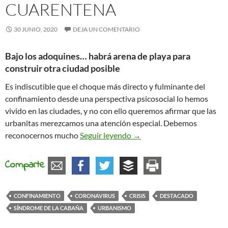
CUARENTENA
30 JUNIO, 2020
DEJA UN COMENTARIO
Bajo los adoquines… habrá arena de playa para
construir otra ciudad posible
Es indiscutible que el choque más directo y fulminante del
confinamiento desde una perspectiva psicosocial lo hemos
vivido en las ciudades, y no con ello queremos afirmar que las
urbanitas merezcamos una atención especial. Debemos
El síndrome de la cabaña, la
reconocernos mucho
Seguir leyendo
→
Comparte
CONFINAMIENTO
CORONAVIRUS
CRISIS
DESTACADO
SÍNDROME DE LA CABAÑA
URBANISMO