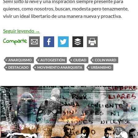
Semi sotto la neve
y una inspiración siempre presente para
quienes, como nosotros, buscan, modesta pero tenazmente,
vivir un ideal libertario de una manera nueva y proactiva.
Recordando a Colin Ward
Seguir leyendo
→
Comparte
ANARQUISMO
AUTOGESTIÓN
CIUDAD
COLIN WARD
DESTACADO
MOVIMIENTO ANARQUISTA
URBANISMO