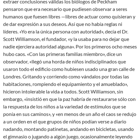
extraer conclusiones válidas los biólogos de Peckham
pensaron que era necesario que pudiesen observar a seres
humanos que fuesen libres —libres de actuar como quisieran y
de dar expresión a sus deseos. Así que no había reglas ni
líderes. «Yo era la única persona con autoridad», decía el Dr.
Scott Williamson, el fundador, «y la usaba para no dejar que
nadie ejerciera autoridad alguna». Por los primeros ocho meses
hubo caos. «Con las primeras familias miembro», dice un
observador, «llegó una horda de niños indisciplinados que
usaron todo el edificio como hubiesen usado una gran calle de
Londres. Gritando y corriendo como vándalos por todas las
habitaciones, rompiendo el equipamiento y el amueblado»,
hicieron intolerable la vida a todos. Scott Williamson, sin
embargo, «insistió en que la paz habría de restaurarse sólo con
la respuesta de los niños a la variedad de estímulos que se
ponía en sus caminos», y «en menos de un año el caos se redujo
a un orden en el que grupos de niños podían verse a diario
nadando, montando patinetas, andando en bicicletas, usando
el gimnasio o jugando a algún juego, ocasionalmente leyendo