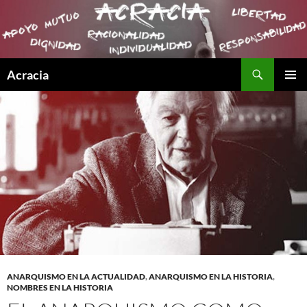
Buscar
Acracia
SALTAR
MENÚ
AL
PRINCI
CONTENIDO
ANARQUISMO EN LA ACTUALIDAD
,
ANARQUISMO EN LA HISTORIA
,
NOMBRES EN LA HISTORIA