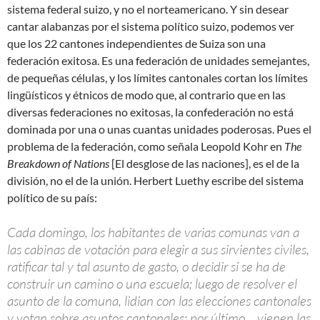
sistema federal suizo, y no el norteamericano. Y sin desear
cantar alabanzas por el sistema político suizo, podemos ver
que los 22 cantones independientes de Suiza son una
federación exitosa. Es una federación de unidades semejantes,
de pequeñas células, y los límites cantonales cortan los límites
lingüísticos y étnicos de modo que, al contrario que en las
diversas federaciones no exitosas, la confederación no está
dominada por una o unas cuantas unidades poderosas. Pues el
problema de la federación, como señala Leopold Kohr en
The
Breakdown of Nations
[El desglose de las naciones], es el de la
división, no el de la unión. Herbert Luethy escribe del sistema
político de su país:
Cada domingo, los habitantes de varias comunas van a
las cabinas de votación para elegir a sus sirvientes civiles,
ratificar tal y tal asunto de gasto, o decidir si se ha de
construir un camino o una escuela; luego de resolver el
asunto de la comuna, lidian con las elecciones cantonales
y votan sobre asuntos cantonales; por último… vienen las