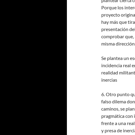
plantear cierta 
Porque los inter
proyecto original
hay más que tira
presentación del
comprobar que, a
misma dirección
Se plantea un e
incidencia real 
realidad militant
inercias
6. Otro punto qu
falso dilema don
caminos, se plan
pragmática con i
frente a una real
y presa de inerci