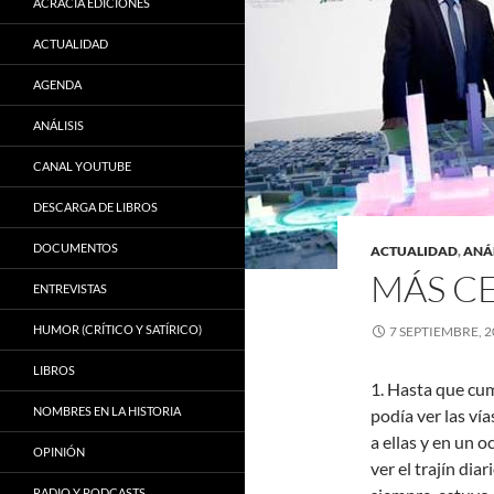
ACRACIA EDICIONES
ACTUALIDAD
AGENDA
ANÁLISIS
CANAL YOUTUBE
DESCARGA DE LIBROS
DOCUMENTOS
ACTUALIDAD
,
ANÁL
MÁS C
ENTREVISTAS
HUMOR (CRÍTICO Y SATÍRICO)
7 SEPTIEMBRE, 2
LIBROS
1. Hasta que cum
NOMBRES EN LA HISTORIA
podía ver las ví
a ellas y en un 
OPINIÓN
ver el trajín dia
RADIO Y PODCASTS