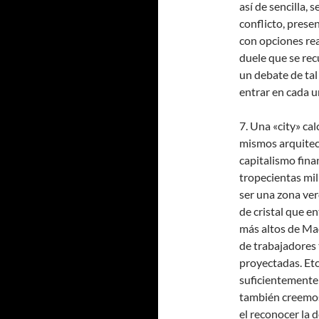
así de sencilla,
conflicto, pres
con opciones rea
duele que se rec
un debate de tal
entrar en cada u
7. Una «city» ca
mismos arquitect
capitalismo fina
tropecientas mil
ser una zona ver
de cristal que e
más altos de Ma
de trabajadores 
proyectadas. Et
suficientemente
también creemos 
el reconocer la d