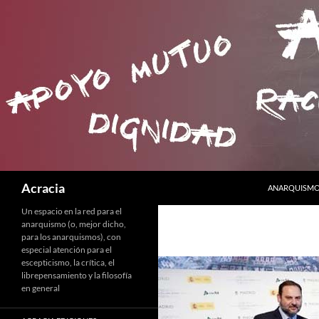
SALTAR AL C
Buscar
Acracia
ANARQUISMO 
Un espacio en la red para el
anarquismo (o, mejor dicho,
para los anarquismos), con
especial atención para el
escepticismo, la crítica, el
librepensamiento y la filosofía
en general