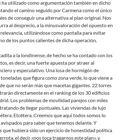
 se ha utilizado como argumentación también en dicho
entando el camino seguido por Carmena como el único
les de conseguir una alternativa al plan original. Nos
urra al desprecio, a la minusvaloración del opuesto en
 relevancia, utilizándose como pantalla para evitar
no de los puntos calientes de dicha operación.
lcadita a la londinense, de hecho se ha contado con los
os, es decir, una fuerte apuesta por atraer al
nciero y especulativo. Una losa de hormigón de
 toneladas que figura como zona verde, lo que viene a
de que no serán más que macetas gigantes. 22 torres
ntrarán directamente en el ranking de los 30 edificios
drid. Los problemas de movilidad parejos con miles
tratando de llegar puntuales. Las viviendas de lujo
cétera. Etcétera. Creemos que aquí todos somos lo
 avispados para saber que tenemos delante. Y
que hubiera sido un ejercicio de honestidad política
errota, el decir «nos toca tragarnos este plan», y