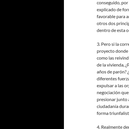
conseguido, por 
explicado de for
favorable para a
otros dos princi
dentro de esta o
3. Pero si la co
proyecto donde s
como las reivind
de la vivienda, ¿
años de parón? ¿
diferentes fuerz
expulsar a las o
negociación que
presionar junto 
ciudadanía duran
forma triunfalist
4. Realmente de