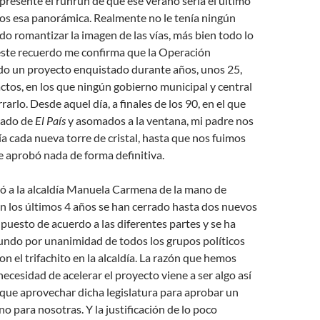
presente el runrún de que ese verano sería el último
mos esa panorámica. Realmente no le
tenía ningún
ndo romantizar la imagen de las vías, más bien todo lo
 este recuerdo me confirma que la Operación
do un proyecto enquistado durante años, unos 25,
ctos, en los que ningún gobierno municipal y central
arlo. Desde aquel día, a finales de los 90, en el que
cado de
El País
y asomados a la ventana, mi padre nos
a cada nueva torre de cristal, hasta que nos fuimos
se aprobó nada de forma definitiva.
gó a la alcaldía Manuela Carmena de la mano de
n los últimos 4 años se han cerrado hasta dos nuevos
 puesto de acuerdo a las diferentes partes y se ha
undo por unanimidad de todos los grupos políticos
on el trifachito en la alcaldía. La razón que hemos
necesidad de acelerar el proyecto viene a ser algo así
que aprovechar dicha legislatura para aprobar un
no para nosotras. Y la justificación de lo poco