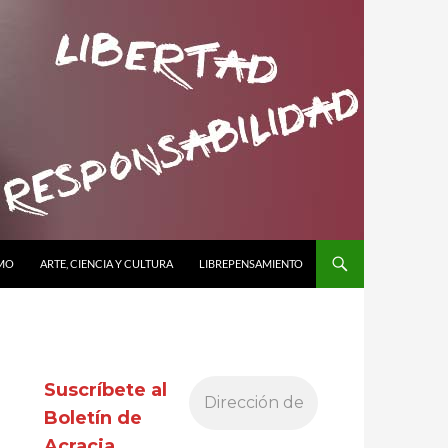
SMO
ARTE, CIENCIA Y CULTURA
LIBREPENSAMIENTO
Suscríbete al
Boletín de
Acracia