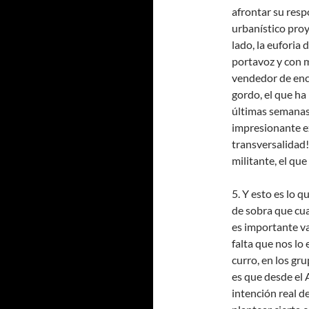
afrontar su resp
urbanístico pro
lado, la eufori
portavoz y con 
vendedor de enc
gordo, el que ha
últimas semanas 
impresionante e
transversalidad!
militante, el que
5. Y esto es lo 
de sobra que cua
es importante va
falta que nos lo 
curro, en los gr
es que desde el
intención real de