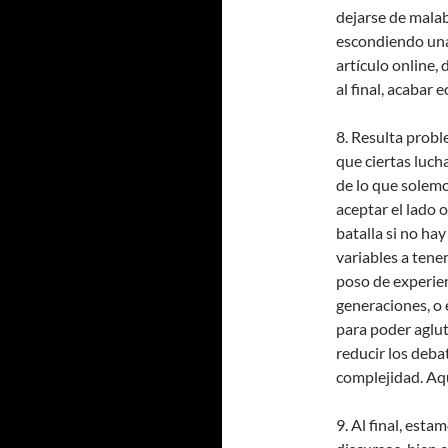
dejarse de malab
escondiendo una 
artículo online,
al final, acabar
8. Resulta probl
que ciertas luch
de lo que solemo
aceptar el lado
batalla si no hay
variables a tener
poso de experien
generaciones, o e
para poder aglut
reducir los deb
complejidad. Aq
9. Al final, est