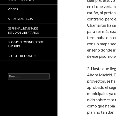
siempre, estuvo 
en el que vería
VÍDEOS
cariño, ni prete
contrario, pero
ACRACIA ANTIGUA
Chamartín ha si
GERMINAL. REVISTA DE
para ser más exa
ESTUDIOS LIBERTARIOS
terminaba de cerr
BLOG REFLEXIONES DESDE
con un mapa sa
ANARRES
enseñó dónde irí
de ese piso, no 
BLOG LIBRE EXAMEN
2. Hasta que lle
Ahora Madrid. E
Buscar:
proyectos, se ha
aprobado el seg
municipales ya c
oído sobre esta 
como que había 
plan no tan dañi