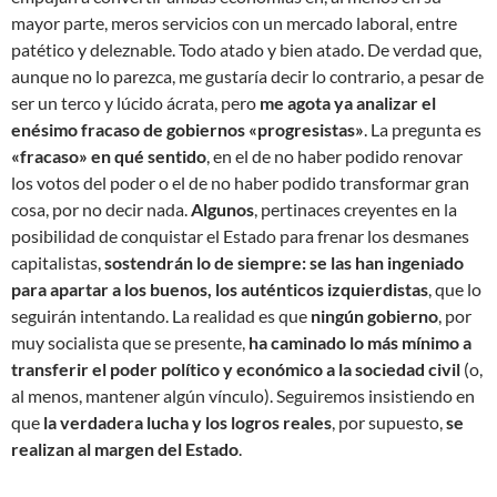
mayor parte, meros servicios con un mercado laboral, entre
patético y deleznable. Todo atado y bien atado. De verdad que,
aunque no lo parezca, me gustaría decir lo contrario, a pesar de
ser un terco y lúcido ácrata, pero
me agota ya analizar el
enésimo fracaso de gobiernos «progresistas»
. La pregunta es
«fracaso» en qué sentido
, en el de no haber podido renovar
los votos del poder o el de no haber podido transformar gran
cosa, por no decir nada.
Algunos
, pertinaces creyentes en la
posibilidad de conquistar el Estado para frenar los desmanes
capitalistas,
sostendrán lo de siempre: se las han ingeniado
para apartar a los buenos, los auténticos izquierdistas
, que lo
seguirán intentando. La realidad es que
ningún gobierno
, por
muy socialista que se presente,
ha caminado lo más mínimo a
transferir el poder político y económico a la sociedad civil
(o,
al menos, mantener algún vínculo). Seguiremos insistiendo en
que
la verdadera lucha y los logros reales
, por supuesto,
se
realizan al margen del Estado
.