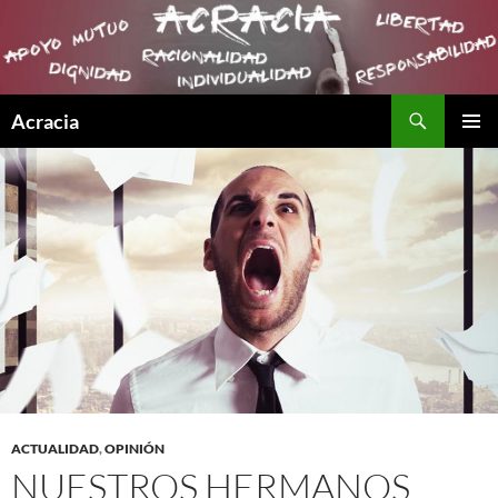
Buscar
Acracia
SALTAR
MENÚ
AL
PRINCI
CONTENIDO
ACTUALIDAD
,
OPINIÓN
NUESTROS HERMANOS