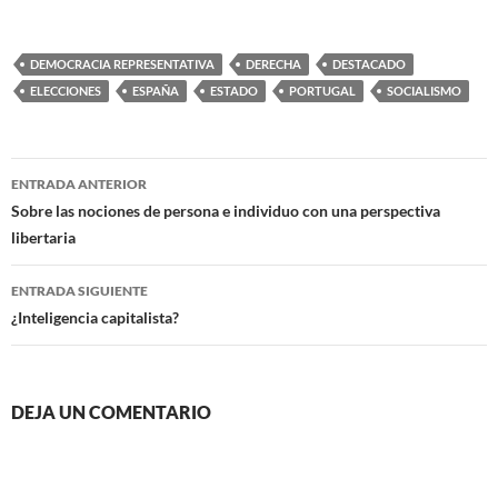
DEMOCRACIA REPRESENTATIVA
DERECHA
DESTACADO
ELECCIONES
ESPAÑA
ESTADO
PORTUGAL
SOCIALISMO
Navegación
ENTRADA ANTERIOR
de
Sobre las nociones de persona e individuo con una perspectiva
libertaria
entradas
ENTRADA SIGUIENTE
¿Inteligencia capitalista?
DEJA UN COMENTARIO