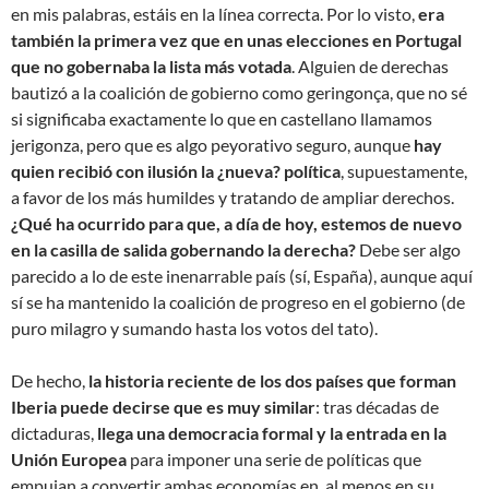
en mis palabras, estáis en la línea correcta. Por lo visto,
era
también la primera vez que en unas elecciones en Portugal
que no gobernaba la lista más votada
. Alguien de derechas
bautizó a la coalición de gobierno como geringonça, que no sé
si significaba exactamente lo que en castellano llamamos
jerigonza, pero que es algo peyorativo seguro, aunque
hay
quien recibió con ilusión la ¿nueva? política
, supuestamente,
a favor de los más humildes y tratando de ampliar derechos.
¿Qué ha ocurrido para que, a día de hoy, estemos de nuevo
en la casilla de salida gobernando la derecha?
Debe ser algo
parecido a lo de este inenarrable país (sí, España), aunque aquí
sí se ha mantenido la coalición de progreso en el gobierno (de
puro milagro y sumando hasta los votos del tato).
De hecho,
la historia reciente de los dos países que forman
Iberia puede decirse que es muy similar
: tras décadas de
dictaduras,
llega una democracia formal y la entrada en la
Unión Europea
para imponer una serie de políticas que
empujan a convertir ambas economías en, al menos en su