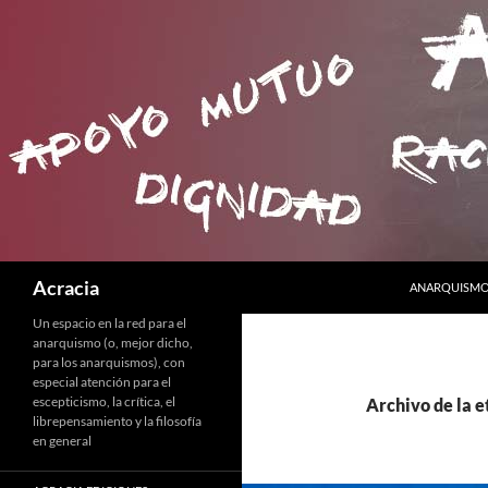
SALTAR AL C
Buscar
Acracia
ANARQUISMO 
Un espacio en la red para el
anarquismo (o, mejor dicho,
para los anarquismos), con
especial atención para el
escepticismo, la crítica, el
Archivo de la e
librepensamiento y la filosofía
en general