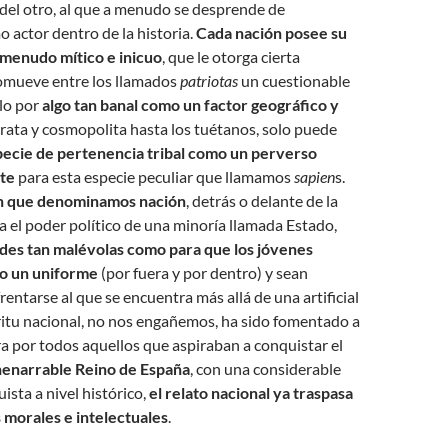
del otro, al que a menudo se desprende de
actor dentro de la historia.
Cada nación posee su
a menudo mítico e inicuo
, que le otorga cierta
romueve entre los llamados
patriotas
un cuestionable
lo por
algo tan banal como un factor geográfico y
crata y cosmopolita hasta los tuétanos, solo puede
pecie de pertenencia tribal como un perverso
nte
para esta especie peculiar que llamamos
sapien
s.
ón que denominamos nación
, detrás o delante de la
a el poder político de una minoría llamada Estado,
des tan malévolas como para que los jóvenes
do un uniforme
(por fuera y por dentro) y sean
entarse al que se encuentra más allá de una artificial
íritu nacional, no nos engañemos, ha sido fomentado a
tra por todos aquellos que aspiraban a conquistar el
nenarrable Reino de España
, con una considerable
ista a nivel histórico,
el relato nacional ya traspasa
s morales e intelectuales
.