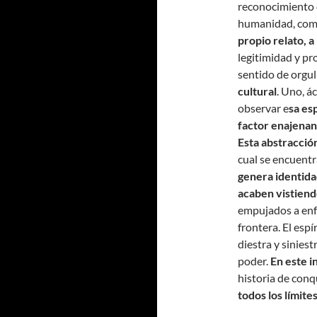
reconocimiento 
humanidad, como 
propio relato, 
legitimidad y p
sentido de orgul
cultural
. Uno, á
observar e
sa es
factor enajena
Esta abstracci
cual se encuentr
genera identida
acaben vistien
empujados a enfr
frontera. El esp
diestra y sinies
poder.
En este i
historia de conqu
todos los límite