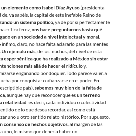
e un elemento como Isabel Díaz Ayuso
(presidenta
de, ya sabéis, la capital de este inefable Reino de
ando un sistema político
, ya de por sí perfectamente
a crítica feroz,
nos hace preguntarnos hasta qué
gado en un sociedad a nivel intelectual y moral
.
ínfimo, claro, no hace falta aclararlo para las mentes
.
Un ejemplo más
, de los muchos, del nivel de esta
ita esperpéntica que ha realizado a México sin estar
ntenciones más allá de hacer el ridículo
y,
imizarse engañando por doquier. Todo parece valer, a
 lucha por conquistar o afianzarse en el poder.
En
escriptible país),
sabemos muy bien de la falta de
ica
, aunque hay que reconocer que es
un terreno
la relatividad
; es decir, cada individuo o colectividad
sentido de lo que desea recordar, así como está
zar uno u otro sentido relato histórico. Por supuesto,
n consenso de hechos objetivos
, al margen de las
da uno, lo mismo que debería haber un