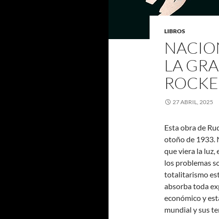
LIBROS
NACIO
LA GR
ROCKE
27 ABRIL, 2025
Esta obra de Rud
otoño de 1933. N
que viera la luz,
los problemas so
totalitarismo est
absorba toda expr
económico y esta
mundial y sus te