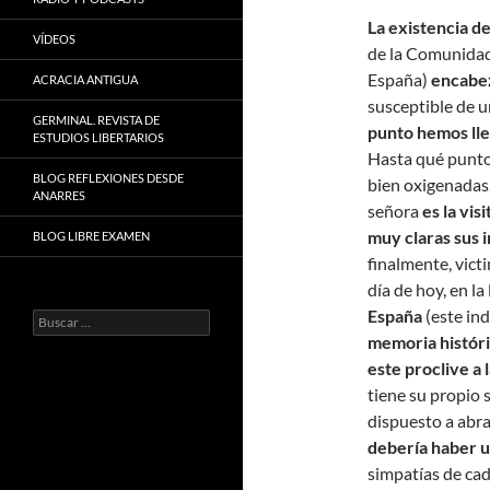
La existencia d
VÍDEOS
de la Comunidad 
España)
encabez
ACRACIA ANTIGUA
susceptible de un
GERMINAL. REVISTA DE
punto hemos lle
ESTUDIOS LIBERTARIOS
Hasta qué punto 
BLOG REFLEXIONES DESDE
bien oxigenadas
ANARRES
señora
es la vis
muy claras sus i
BLOG LIBRE EXAMEN
finalmente, vict
día de hoy, en la
España
(este ind
Buscar:
memoria histór
este proclive a 
tiene su propio 
dispuesto a abra
debería haber u
simpatías de ca