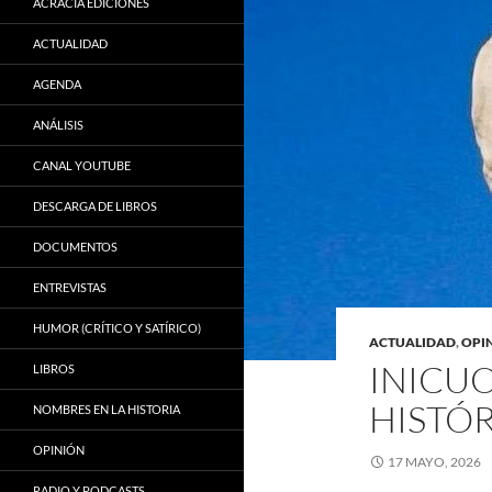
ACRACIA EDICIONES
ACTUALIDAD
AGENDA
ANÁLISIS
CANAL YOUTUBE
DESCARGA DE LIBROS
DOCUMENTOS
ENTREVISTAS
HUMOR (CRÍTICO Y SATÍRICO)
ACTUALIDAD
,
OPI
INICUO
LIBROS
HISTÓ
NOMBRES EN LA HISTORIA
OPINIÓN
17 MAYO, 2026
RADIO Y PODCASTS