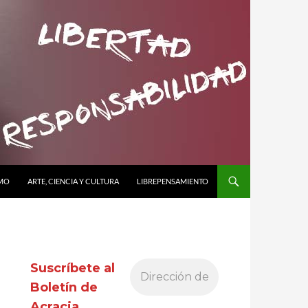
SMO
ARTE, CIENCIA Y CULTURA
LIBREPENSAMIENTO
Suscríbete al
Boletín de
Acracia