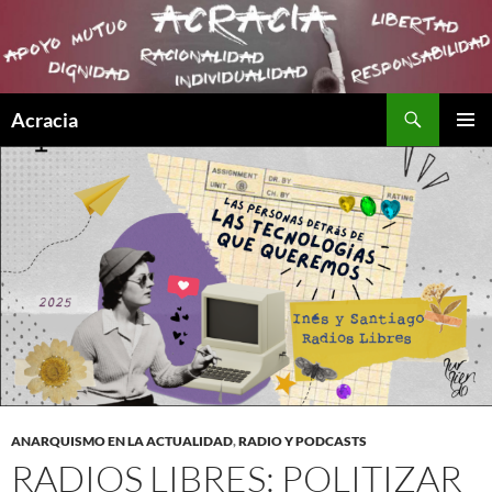
Buscar
Acracia
SALTAR
MENÚ
AL
PRINCI
CONTENIDO
ANARQUISMO EN LA ACTUALIDAD
,
RADIO Y PODCASTS
RADIOS LIBRES: POLITIZAR