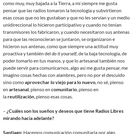
como muy, muy bajada a la Tierra, a mí siempre me gusta
pensar que las radios tomaron la tecnología y subvirtieron
esas cosas que no les gustaban y que no les servían y un medio
unidireccional lo hicieron participativo y cuando no tenían
transmisores los fabricaron, y cuando necesitaron sus antenas
para que las reconocieran se juntaron, se organizaron e
hicieron sus antenas, como que siempre una actitud muy
proactiva y también del
do it yourself
, de la baja tecnología, de
poder tomarlo en tus manos, y que lo artesanal también nos
puede servir para comunicarnos, algo así me gusta pensar, me
imagino cosas hechas con alambres, pero no por el descuido
sino como
aprovechar lo viejo para lo nuevo
, no sé, pienso
en
artesanal
, pienso en
comunitario
, pienso en
la
reutilización
, pienso esas cosas.
–
¿Cuáles son los sueños y deseos que tiene Radios Libres
mirando hacia adelante?
Santiago:
Hacemos comunicación comunitaria por algo,