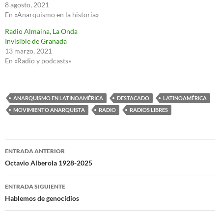
8 agosto, 2021
En «Anarquismo en la historia»
Radio Almaina, La Onda
Invisible de Granada
13 marzo, 2021
En «Radio y podcasts»
ANARQUISMO EN LATINOAMÉRICA
DESTACADO
LATINOAMÉRICA
MOVIMIENTO ANARQUISTA
RADIO
RADIOS LIBRES
Navegación
ENTRADA ANTERIOR
de
Octavio Alberola 1928-2025
entradas
ENTRADA SIGUIENTE
Hablemos de genocidios