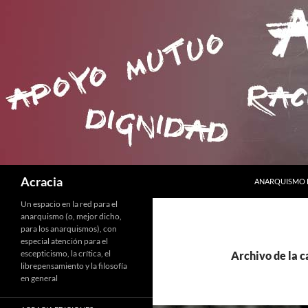
SALTAR AL CO
Buscar
Acracia
ANARQUISMO E
Un espacio en la red para el
anarquismo (o, mejor dicho,
para los anarquismos), con
especial atención para el
escepticismo, la crítica, el
Archivo de la c
librepensamiento y la filosofía
en general