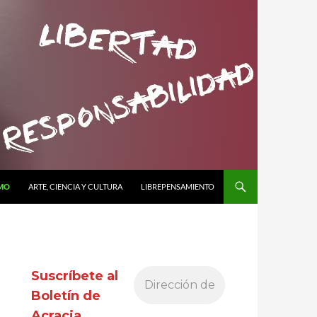
SMO
ARTE, CIENCIA Y CULTURA
LIBREPENSAMIENTO
Suscríbete al
Boletín de
Acracia