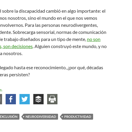
al sobre la discapacidad cambió en algo importante: el
os nosotros, sino el mundo en el que nos vemos
envolvernos. Para las personas neurodivergentes,
ndente. Sobrecarga sensorial, normas de comunicación
 de trabajo diseñados para un tipo de mente,
no son
, son decisiones
. Alguien construyó este mundo, y no
a nosotros.
legado hasta ese reconocimiento, ¿por qué, décadas
eras persisten?
a neurodiversidad más allá del modelo social
→
EXCLUSIÓN
NEURODIVERSIDAD
PRODUCTIVIDAD