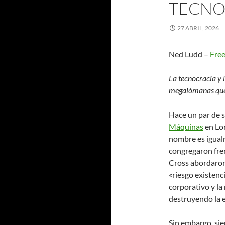
TECNO
27 ABRIL, 2026
Ned Ludd –
Fre
La tecnocracia y l
megalómanas que 
Hace un par de 
Máquinas
en Lon
nombre es igual
congregaron frent
Cross abordaron 
«riesgo existenci
corporativo y la 
destruyendo la 
Sin embargo, si