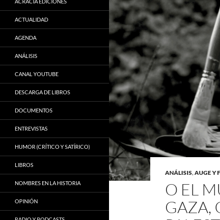
ACRACIA EDICIONES
ACTUALIDAD
AGENDA
ANÁLISIS
CANAL YOUTUBE
DESCARGA DE LIBROS
DOCUMENTOS
ENTREVISTAS
HUMOR (CRÍTICO Y SATÍRICO)
LIBROS
ANÁLISIS
,
AUGE Y 
O EL 
NOMBRES EN LA HISTORIA
GAZA, 
OPINIÓN
RADIO Y PODCASTS