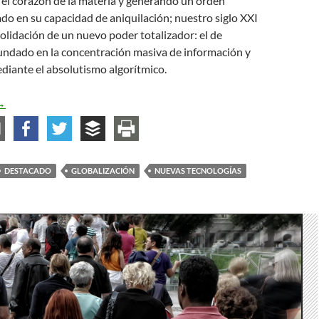
el corazón de la materia y generando un orden
o en su capacidad de aniquilación; nuestro siglo XXI
lidación de un nuevo poder totalizador: el de
fundado en la concentración masiva de información y
ediante el absolutismo algorítmico.
 el Mundo Entero Como Gaza, o la Victoria Palestina (parte 2)
→
DESTACADO
GLOBALIZACIÓN
NUEVAS TECNOLOGÍAS