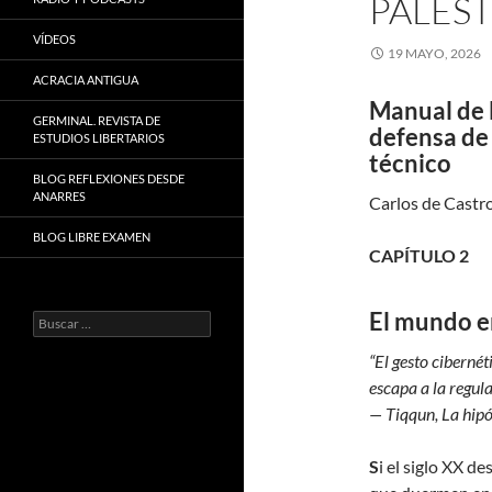
PALEST
VÍDEOS
19 MAYO, 2026
ACRACIA ANTIGUA
Manual de l
GERMINAL. REVISTA DE
defensa de 
ESTUDIOS LIBERTARIOS
técnico
BLOG REFLEXIONES DESDE
ANARRES
Carlos de Castr
BLOG LIBRE EXAMEN
CAPÍTULO 2
El mundo e
Buscar:
“El gesto ciberné
escapa a la regula
— Tiqqun, La hipó
S
i el siglo XX d