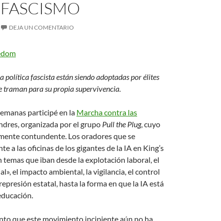
FASCISMO
DEJA UN COMENTARIO
edom
a política fascista están siendo adoptadas por élites
traman para su propia supervivencia.
semanas participé en la
Marcha contra las
dres, organizada por el grupo
Pull the Plug
, cuyo
mente contundente. Los oradores que se
e a las oficinas de los gigantes de la IA en King’s
temas que iban desde la explotación laboral, el
al», el impacto ambiental, la vigilancia, el control
represión estatal, hasta la forma en que la IA está
educación.
ento que este movimiento incipiente aún no ha