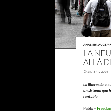
ANÁLISIS
,
AUGE Y 
LA NE
ALLÁ 
28 ABRIL, 2026
La liberación ne
un sistema que hi
rentable
Pablo –
Freedo