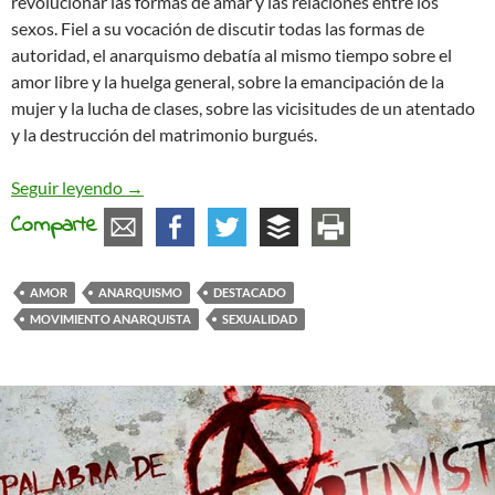
revolucionar las formas de amar y las relaciones entre los
sexos. Fiel a su vocación de discutir todas las formas de
autoridad, el anarquismo debatía al mismo tiempo sobre el
amor libre y la huelga general, sobre la emancipación de la
mujer y la lucha de clases, sobre las vicisitudes de un atentado
y la destrucción del matrimonio burgués.
Cuando estalló la forma de amar
Seguir leyendo
→
Comparte
AMOR
ANARQUISMO
DESTACADO
MOVIMIENTO ANARQUISTA
SEXUALIDAD