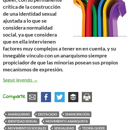
crítica de la construcción
de una identidad sexual
ajustada a lo que se
considera normalidad
social, ya que considera
que en ella intervienen
factores muy complejos a tener en en cuenta, y su
innegable vínculo con un anarquismo siempre
propiciador de que las minorías posean sus propios
mecanismos de expresión.
La teoría queer y el anarquismo
Seguir leyendo
→
Comparte
ANARQUISMO
DESTACADO
EMANCIPACIÓN
IDENTIDAD SEXUAL
MOVIMIENTO ANARQUISTA
MOVIMIENTOS SOCIALES
SEXUALIDAD
TEORÍA QUEER