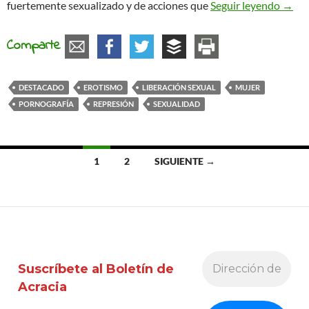
El co
fuertemente sexualizado y de acciones que
Seguir leyendo
→
Comparte
DESTACADO
EROTISMO
LIBERACIÓN SEXUAL
MUJER
PORNOGRAFÍA
REPRESIÓN
SEXUALIDAD
Ir
1
2
SIGUIENTE →
a
las
entradas
Suscríbete al Boletín de
Acracia