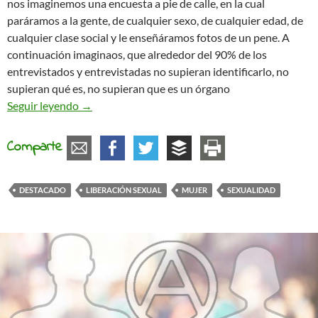
nos imaginemos una encuesta a pie de calle, en la cual
paráramos a la gente, de cualquier sexo, de cualquier edad, de
cualquier clase social y le enseñáramos fotos de un pene. A
continuación imaginaos, que alrededor del 90% de los
entrevistados y entrevistadas no supieran identificarlo, no
supieran qué es, no supieran que es un órgano
De cómo el heteropatriarcado te ha robado hasta
Seguir leyendo
→
Comparte
DESTACADO
LIBERACIÓN SEXUAL
MUJER
SEXUALIDAD