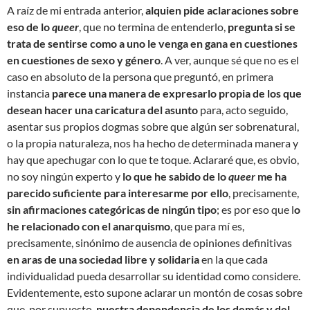
A raíz de mi entrada anterior,
alquien pide aclaraciones sobre
eso de lo
queer
, que no termina de entenderlo,
pregunta si se
trata de sentirse como a uno le venga en gana en cuestiones
en cuestiones de sexo y género
. A ver, aunque sé que no es el
caso en absoluto de la persona que preguntó, en primera
instancia
parece una manera de expresarlo propia de los que
desean hacer una caricatura del asunto
para, acto seguido,
asentar sus propios dogmas sobre que algún ser sobrenatural,
o la propia naturaleza, nos ha hecho de determinada manera y
hay que apechugar con lo que te toque. Aclararé que, es obvio,
no soy ningún experto y
lo que he sabido de lo
queer
me ha
parecido suficiente para interesarme por ello
, precisamente,
sin afirmaciones categóricas de ningún tipo
; es por eso que l
o
he relacionado con el anarquismo
, que para mí es,
precisamente, sinónimo de ausencia de opiniones definitivas
en aras de una sociedad libre y solidaria
en la que cada
individualidad pueda desarrollar su identidad como considere.
Evidentemente, esto supone aclarar un montón de cosas sobre
que, por supuesto,
nuestra dependencia de los demás y del