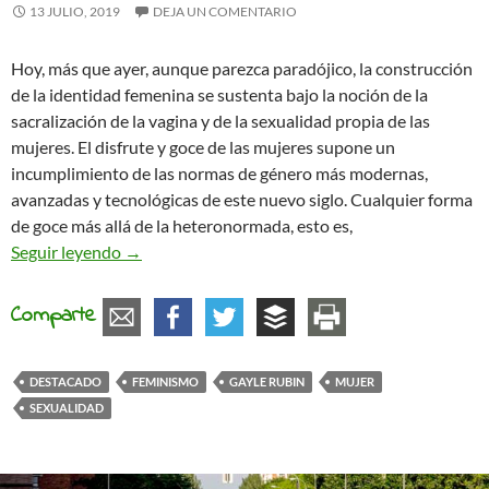
13 JULIO, 2019
DEJA UN COMENTARIO
Hoy, más que ayer, aunque parezca paradójico, la construcción
de la identidad femenina se sustenta bajo la noción de la
sacralización de la vagina y de la sexualidad propia de las
mujeres. El disfrute y goce de las mujeres supone un
incumplimiento de las normas de género más modernas,
avanzadas y tecnológicas de este nuevo siglo. Cualquier forma
de goce más allá de la heteronormada, esto es,
Mi sexualidad es un problema social
Seguir leyendo
→
Comparte
DESTACADO
FEMINISMO
GAYLE RUBIN
MUJER
SEXUALIDAD