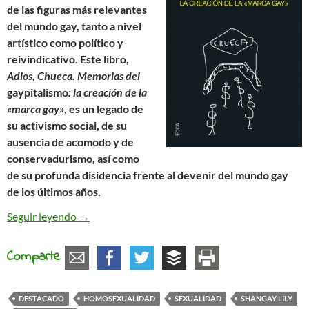
de las figuras más relevantes
del mundo gay, tanto a nivel
artístico como político y
reivindicativo. Este libro,
Adios, Chueca. Memorias del
gaypitalismo
: la creación de la
«marca gay»
, es un legado de
su activismo social, de su
ausencia de acomodo y de
conservadurismo, así como
de su profunda disidencia frente al devenir del mundo gay
de los últimos años.
«Adios, Chueca», el activismo y la memoria de Sha
Seguir leyendo
→
Comparte
DESTACADO
HOMOSEXUALIDAD
SEXUALIDAD
SHANGAY LILY