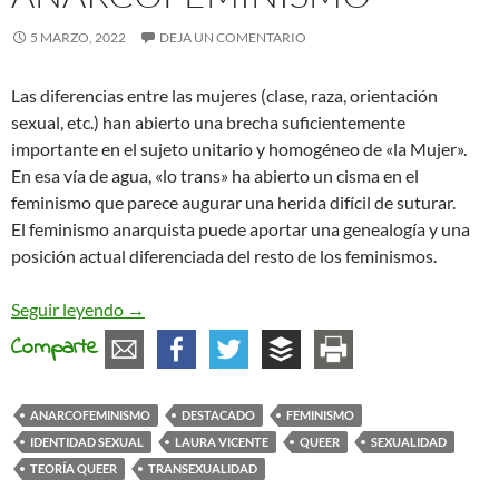
5 MARZO, 2022
DEJA UN COMENTARIO
Las diferencias entre las mujeres (clase, raza, orientación
sexual, etc.) han abierto una brecha suficientemente
importante en el sujeto unitario y homogéneo de «la Mujer».
En esa vía de agua, «lo trans» ha abierto un cisma en el
feminismo que parece augurar una herida difícil de suturar.
El feminismo anarquista puede aportar una genealogía y una
posición actual diferenciada del resto de los feminismos.
A vueltas con «lo trans» desde el anarcofeminis
Seguir leyendo
→
Comparte
ANARCOFEMINISMO
DESTACADO
FEMINISMO
IDENTIDAD SEXUAL
LAURA VICENTE
QUEER
SEXUALIDAD
TEORÍA QUEER
TRANSEXUALIDAD