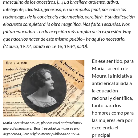
masculino de los ancestros. […] La brasilera ardiente, altiva,
inteligente, idealista, generosa, en un impulso final, por entre los
relámpagos de la conciencia adormecida, percibirá. Y su dedicación
elocuente completará la obra magnífica. Nos faltan escuelas. Nos
faltan educadores en la acepción más amplia de la expresión. Hay
que hacerlos nacer de este mismo pueblo– he aquí lo necesario.
(Moura, 1922, citado en
Leite
, 1984, p.20).
En ese sentido, para
Maria Lacerda de
Moura, la iniciativa
anticlerical aliada a
la educación
racional y cientíﬁca,
tanto para los
hombres como para
las mujeres, era por
Maria Lacerda de Moura, pionera en el antifascismo y
excelencia el
anarcofeminismo en Brasil, escribió
La mujer es una
degenerada
, libro originalmente publicado en 1924.
principal