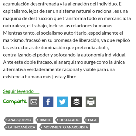
acumulación desenfrenada y la alienación del individuo. El
capitalismo, lejos de ser un sistema natural o racional, es una
máquina de destrucción que transforma todo en mercancía: la
naturaleza, el trabajo, incluso las relaciones humanas.
Mientras tanto, el socialismo autoritario, especialmente el
marxismo, fracasó en su promesa de liberación, ya que replicó
las estructuras de dominación que pretendía abolir,
centralizando el poder y sofocando la autonomía individual.
Ante este doble fracaso, el anarquismo surge como la única
alternativa verdaderamente racional y viable para una
existencia humana más justa y libre.
Anarquismo: la respuesta racional a la crisis capit
Seguir leyendo
→
Comparte
ANARQUISMO
BRASIL
DESTACADO
FACA
LATINOAMÉRICA
MOVIMIENTO ANARQUISTA