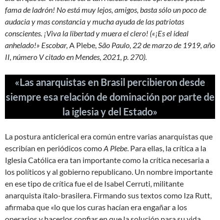
fama de ladrón! No está muy lejos, amigos, basta sólo un poco de
audacia y mas constancia y mucha ayuda de las patriotas
conscientes. ¡Viva la libertad y muera el clero! («¡Es el ideal
anhelado!» Escobar,
A Plebe
, São Paulo, 22 de marzo de 1919, año
II, número V citado en Mendes, 2021, p. 270).
«Las anarquistas en Brasil percibieron desde
siempre esa relación de dominación por parte de
la iglesia y del Estado»
La postura anticlerical era común entre varias anarquistas que
escribían en periódicos como
A Plebe
. Para ellas, la crítica a la
Iglesia Católica era tan importante como la crítica necesaria a
los políticos y al gobierno republicano. Un nombre importante
en ese tipo de crítica fue el de Isabel Cerruti, militante
anarquista ítalo-brasilera. Firmando sus textos como Iza Rutt,
afirmaba que «lo que los curas hacían era engañar a los
operarios y hacerlos confiar en que la solución para su vida