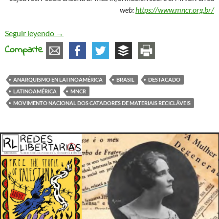
web:
https://www.mncr.org.br/
El Movimento Nacional dos Catadores de Materiai
Seguir leyendo
→
Comparte
ANARQUISMO EN LATINOAMÉRICA
BRASIL
DESTACADO
LATINOAMÉRICA
MNCR
MOVIMENTO NACIONAL DOS CATADORES DE MATERIAIS RECICLÁVEIS