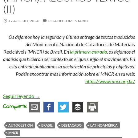
(II)
12 AGOSTO, 2024
DEJA UN COMENTARIO
Os dejamos hoy la segunda y última entrega de textos traducidos
del
Movimiento Nacional de Catadores de Materiais
Recicláveis
(MNCR) de Brasil. En
la primera entrada
, os dejamos el
análisis que hicieron del contexto en el que surgió el movimiento. En
esta entrada publicamos la declaración de principios y objetivos.
Podéis encontrar más información sobre el MNCR en su web:
https://www.mncr.org.br
/
El Movimento Nacional dos Catadores de Materiai
Seguir leyendo
→
Comparte
AUTOGESTIÓN
BRASIL
DESTACADO
LATINOAMÉRICA
MNCR