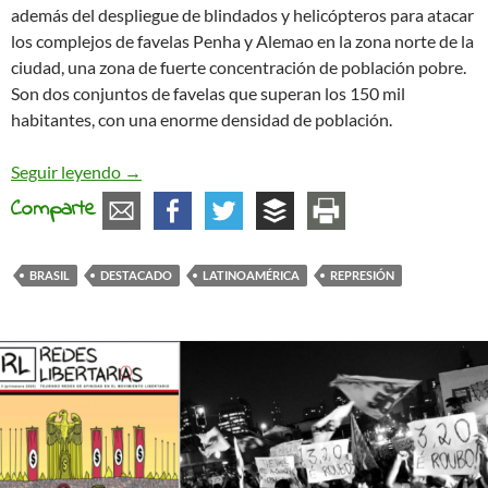
además del despliegue de blindados y helicópteros para atacar
los complejos de favelas Penha y Alemao en la zona norte de la
ciudad, una zona de fuerte concentración de población pobre.
Son dos conjuntos de favelas que superan los 150 mil
habitantes, con una enorme densidad de población.
Gaza es Río de Janeiro. Gaza es el mundo entero
Seguir leyendo
→
Comparte
BRASIL
DESTACADO
LATINOAMÉRICA
REPRESIÓN