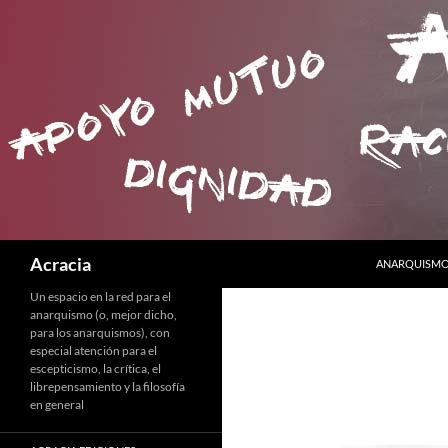
SALTAR AL C
Buscar
Acracia
ANARQUISMO 
Un espacio en la red para el
anarquismo (o, mejor dicho,
para los anarquismos), con
especial atención para el
escepticismo, la crítica, el
librepensamiento y la filosofía
en general