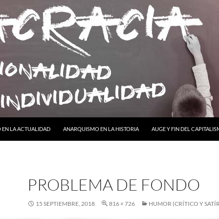
ONTENIDO
EN LA ACTUALIDAD
ANARQUISMO EN LA HISTORIA
AUGE Y FIN DEL CAPITALI
PROBLEMA DE FONDO
15 SEPTIEMBRE, 2018
816 × 726
HUMOR (CRÍTICO Y SATÍ