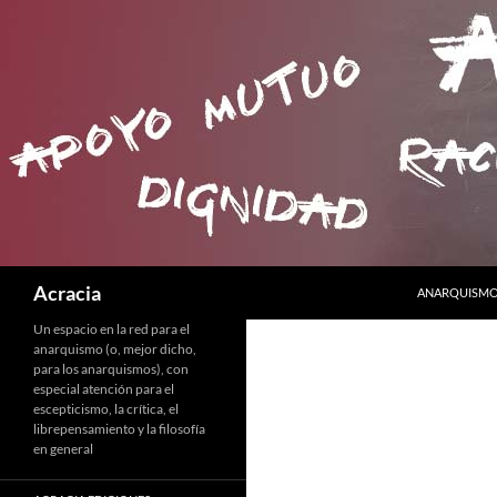
SALTAR AL C
Buscar
Acracia
ANARQUISMO 
Un espacio en la red para el
anarquismo (o, mejor dicho,
para los anarquismos), con
especial atención para el
escepticismo, la crítica, el
librepensamiento y la filosofía
en general