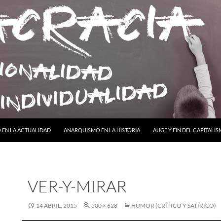
ONTENIDO
EN LA ACTUALIDAD
ANARQUISMO EN LA HISTORIA
AUGE Y FIN DEL CAPITALI
VER-Y-MIRAR
14 ABRIL, 2015
500 × 628
HUMOR (CRÍTICO Y SATÍRICO)