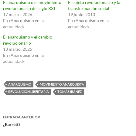
El anarquismo o el movimiento
El sujeto revolucionario y la
revolucionario del siglo XXI
transformación social
17 marzo, 2026
19 junio, 2013
En «Anarquismo en la
En «Anarquismo en la
actualidad»
actualidad»
El anarquismo y el cambio
revolucionario
13 marzo, 2025
En «Anarquismo en la
actualidad»
ANARQUISMO
MOVIMIENTO ANARQUISTA
REVOLUCIÓN LIBERTARIA
TOMÁS IBÁÑEZ
Navegación
ENTRADA ANTERIOR
de
¿Barrett?
entradas