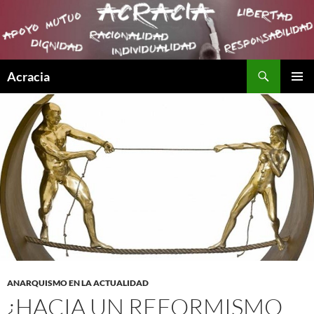
Buscar
Acracia
SALTAR
MENÚ
AL
PRINCI
CONTENIDO
ANARQUISMO EN LA ACTUALIDAD
¿HACIA UN REFORMISMO