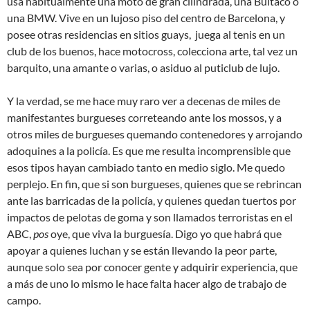
usa habitualmente una moto de gran cilindrada, una Bultaco o
una BMW. Vive en un lujoso piso del centro de Barcelona, y
posee otras residencias en sitios guays, juega al tenis en un
club de los buenos, hace motocross, colecciona arte, tal vez un
barquito, una amante o varias, o asiduo al puticlub de lujo.
Y la verdad, se me hace muy raro ver a decenas de miles de
manifestantes burgueses correteando ante los mossos, y a
otros miles de burgueses quemando contenedores y arrojando
adoquines a la policía. Es que me resulta incomprensible que
esos tipos hayan cambiado tanto en medio siglo. Me quedo
perplejo. En fin, que si son burgueses, quienes que se rebrincan
ante las barricadas de la policía, y quienes quedan tuertos por
impactos de pelotas de goma y son llamados terroristas en el
ABC,
pos
oye, que viva la burguesía. Digo yo que habrá que
apoyar a quienes luchan y se están llevando la peor parte,
aunque solo sea por conocer gente y adquirir experiencia, que
a más de uno lo mismo le hace falta hacer algo de trabajo de
campo.