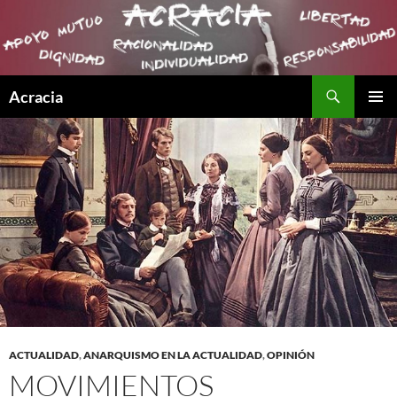
Buscar
Acracia
SALTAR
MENÚ
AL
PRINCI
CONTENIDO
ACTUALIDAD
,
ANARQUISMO EN LA ACTUALIDAD
,
OPINIÓN
MOVIMIENTOS