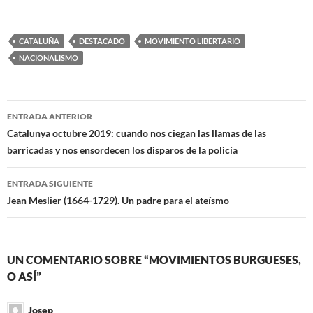
CATALUÑA
DESTACADO
MOVIMIENTO LIBERTARIO
NACIONALISMO
Navegación
ENTRADA ANTERIOR
de
Catalunya octubre 2019: cuando nos ciegan las llamas de las
barricadas y nos ensordecen los disparos de la policía
entradas
ENTRADA SIGUIENTE
Jean Meslier (1664-1729). Un padre para el ateísmo
UN COMENTARIO SOBRE “MOVIMIENTOS BURGUESES,
O ASÍ”
Josep