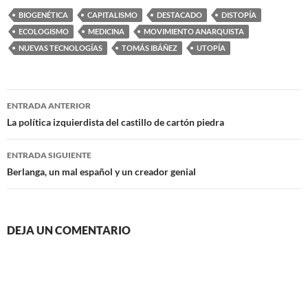
BIOGENÉTICA
CAPITALISMO
DESTACADO
DISTOPÍA
ECOLOGISMO
MEDICINA
MOVIMIENTO ANARQUISTA
NUEVAS TECNOLOGÍAS
TOMÁS IBÁÑEZ
UTOPÍA
Navegación
ENTRADA ANTERIOR
de
La política izquierdista del castillo de cartón piedra
entradas
ENTRADA SIGUIENTE
Berlanga, un mal español y un creador genial
DEJA UN COMENTARIO