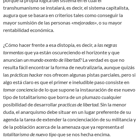
porque la propia lógica del sistema en el cual el
transhumanismo se instalará, es decir, el sistema capitalista,
augura que se basara en criterios tales como conseguir la
mayor sumisión de las personas
«mejoradas»
, o su mayor
rentabilidad económica.
¿Cómo hacer frente a esa distopía, es decir, a
las negras
tormentas
que ya están oscureciendo el horizonte y que
anuncian
un mundo exento de libertad
? La verdad es que no
resulta fácil encontrar la forma de neutralizarla, aunque quizás
las
prácticas hacker
nos ofrecen algunas pistas parciales, pero si
algo está claro es que el primer e ineludible paso consiste en
tomar conciencia
de lo que supone la instauración de ese nuevo
tipo de totalitarismo que borra de un plumazo cualquier
posibilidad de desarrollar
practicas de libertad
. Sin la menor
duda, el anarquismo debe situar en un lugar preferente de su
agenda la tarea de extender la concienciación de su militancia y
de la población acerca de la amenaza que ya representa
el
totalitarismo de nuevo tipo
que se nos hecha encima.