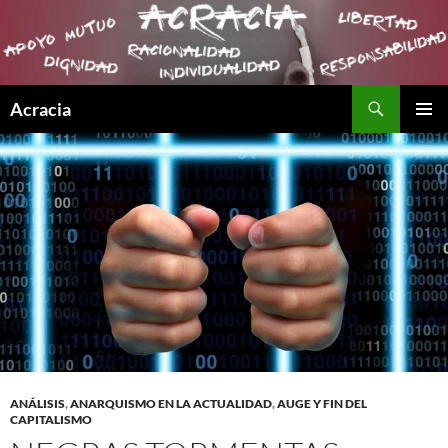
Buscar
Acracia
SALTAR
MENÚ
AL
PRINCI
CONTENIDO
ANÁLISIS
,
ANARQUISMO EN LA ACTUALIDAD
,
AUGE Y FIN DEL
CAPITALISMO