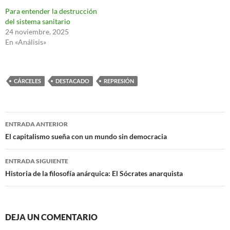
Para entender la destrucción
del sistema sanitario
24 noviembre, 2025
En «Análisis»
CÁRCELES
DESTACADO
REPRESIÓN
Navegación
ENTRADA ANTERIOR
de
El capitalismo sueña con un mundo sin democracia
entradas
ENTRADA SIGUIENTE
Historia de la filosofía anárquica: El Sócrates anarquista
DEJA UN COMENTARIO