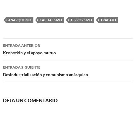
ANARQUISMO
CAPITALISMO
TERRORISMO
TRABAJO
Navegación
ENTRADA ANTERIOR
de
Kropotkin y el apoyo mutuo
entradas
ENTRADA SIGUIENTE
Desindustrialización y comunismo anárquico
DEJA UN COMENTARIO