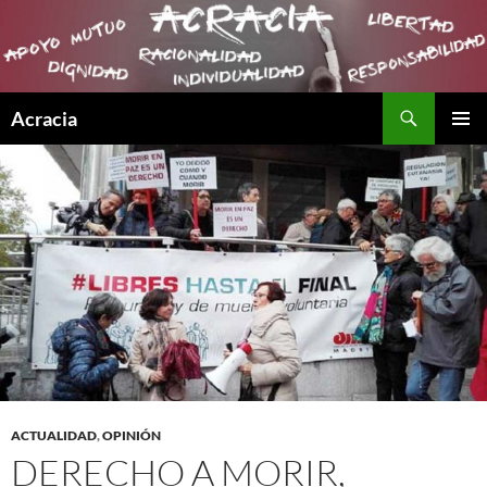
Buscar
Acracia
SALTAR
MENÚ
AL
PRINCI
CONTENIDO
ACTUALIDAD
,
OPINIÓN
DERECHO A MORIR,