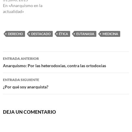
En «Anarquismo en la
actualidad»
DERECHO
DESTACADO
ÉTICA
EUTANASIA
MEDICINA
Navegación
ENTRADA ANTERIOR
de
Anarquismo: Por las heterodoxias, contra las ortodoxias
entradas
ENTRADA SIGUIENTE
¿Por qué soy anarquista?
DEJA UN COMENTARIO