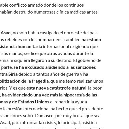
rable conflicto armado donde los continuos
abían destruido numerosas clínica médicas antes
-Asad,
no solo había castigado el noroeste del país
los rebeldes con los bombardeos, también
ha estado
istencia humanitaria
internacional exigiendo que
 sus manos; se dice que otras ayudas durante la
emia ni siquiera llegaron a su destino. El gobierno de
 parte,
se ha excusado aludiendo a las sanciones
tra Siria
debido a tantos años de guerra y
ha
litización de la tragedia
, que me temo realizan unos
rios. Y es que
esta nueva catástrofe natural
, la peor
,
ha evidenciado una vez más la hipocresía de las
eas y de Estados Unidos
al repartir la ayuda
o la presión internacional ha hecho que el presidente
s sanciones sobre Damasco, por muy brutal que sea
sad, para afrontar la crisis y, lo principal, asistir a