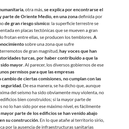
 humanitaria
, otra más,
se explica por encontrarse el
 y parte de Oriente Medio, en una zona
definida por
omo
de gran riesgo sísmico
: la superficie terrestre se
entada en placas tectónicas que se mueven a gran
o frotan entre ellas, se producen los temblores.
A
conocimiento
sobre una zona que sufre
terremotos de gran magnitud,
hay voces que han
utoridades turcas, por haber contribuido a que la
 sido mayor
. Al parecer, los diversos gobiernos de ese
unos permisos para que las empresas
a cambio de ciertas comisiones, no cumplan con las
 seguridad
. De esa manera, se ha dicho que, aunque
áxima del seísmo ha sido obviamente muy violenta, no
edificios bien construidos; si la mayor parte de
s no lo han sido por ese máximo nivel, es fácilmente
a mayor parte de los edificios se han venido abajo
 en su construcción
. En lo que atañe al territorio sirio,
ica por la ausencia de infraestructuras sanitarias