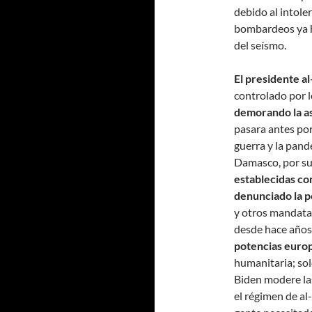
debido al intole
bombardeos ya h
del seísmo.
El presidente al
controlado por 
demorando la as
pasara antes por
guerra y la pand
Damasco, por su
establecidas con
denunciado la po
y otros mandata
desde hace años
potencias europ
humanitaria; sol
Biden modere la
el régimen de al-A