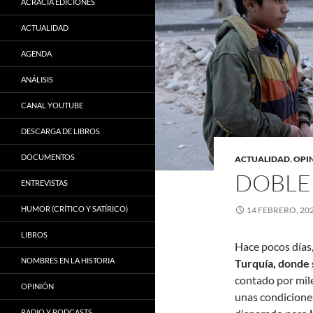
ACRACIA EDICIONES
ACTUALIDAD
AGENDA
ANÁLISIS
CANAL YOUTUBE
DESCARGA DE LIBROS
DOCUMENTOS
ACTUALIDAD
,
OPI
DOBLE 
ENTREVISTAS
HUMOR (CRÍTICO Y SATÍRICO)
14 FEBRERO, 20
LIBROS
Hace pocos días
NOMBRES EN LA HISTORIA
Turquía, donde s
contado por mil
OPINIÓN
unas condiciones
RADIO Y PODCASTS