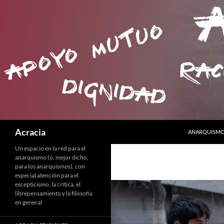
SALTAR AL C
Buscar
Acracia
ANARQUISMO 
Un espacio en la red para el
anarquismo (o, mejor dicho,
para los anarquismos), con
especial atención para el
escepticismo, la crítica, el
librepensamiento y la filosofía
en general