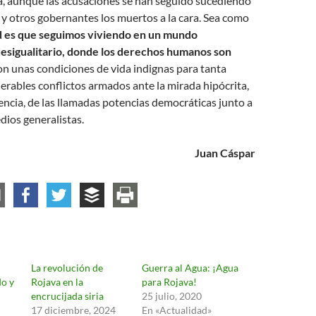
a, aunque las acusaciones se han seguido sucediendo
y otros gobernantes los muertos a la cara. Sea como
ad es que seguimos viviendo en un mundo
esigualitario, donde los derechos humanos son
con unas condiciones de vida indignas para tanta
lerables conflictos armados ante la mirada hipócrita,
encia, de las llamadas potencias democráticas junto a
ios generalistas.
Juan Cáspar
La revolución de
Guerra al Agua: ¡Agua
o y
Rojava en la
para Rojava!
encrucijada siria
25 julio, 2020
17 diciembre, 2024
En «Actualidad»