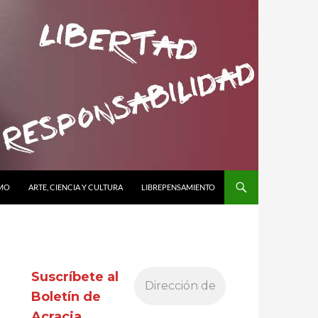
SMO
ARTE, CIENCIA Y CULTURA
LIBREPENSAMIENTO
Suscríbete al
Boletín de
Acracia