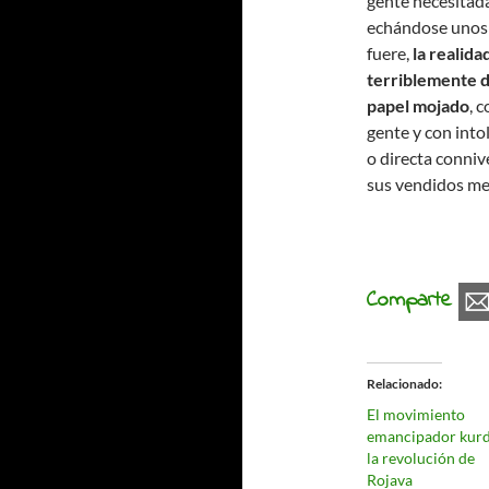
gente necesitad
echándose unos 
fuere,
la realid
terriblemente d
papel mojado
, 
gente y con into
o directa conniv
sus vendidos med
Comparte
Relacionado
El movimiento
emancipador kurd
la revolución de
Rojava