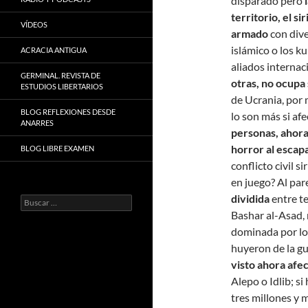
disparado pero
territorio, el s
VÍDEOS
armado
con dive
islámico o los k
ACRACIA ANTIGUA
aliados internac
GERMINAL. REVISTA DE
otras, no ocupa 
ESTUDIOS LIBERTARIOS
de Ucrania, por 
BLOG REFLEXIONES DESDE
lo son más si af
ANARRES
personas, ahora
horror al escap
BLOG LIBRE EXAMEN
conflicto civil s
en juego? Al par
dividida
entre te
Buscar:
Bashar al-Asad, 
dominada por los
huyeron de la gu
visto ahora afec
Alepo o Idlib; si
tres millones y 