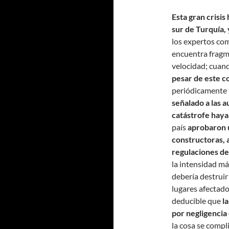
Esta gran crisis
sur de Turquía,
los expertos c
encuentra fragm
velocidad; cuand
pesar de este 
periódicamente 
señalado a las a
catástrofe haya
país
aprobaron 
constructoras, 
regulaciones de
la intensidad m
debería destruir 
lugares afectado
deducible que
l
por negligencia
la cosa se compl