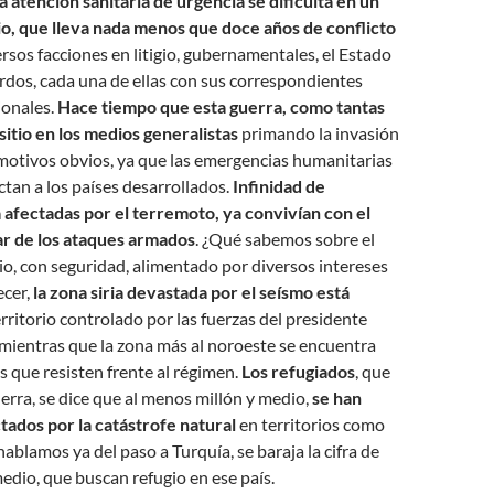
la atención sanitaria de urgencia se dificulta en un
irio, que lleva nada menos que doce años de conflicto
rsos facciones en litigio, gubernamentales, el Estado
urdos, cada una de ellas con sus correspondientes
ionales.
Hace tiempo que esta guerra, como tantas
sitio en los medios generalistas
primando la invasión
motivos obvios, ya que las emergencias humanitarias
ectan a los países desarrollados.
Infinidad de
 afectadas por el terremoto, ya convivían con el
ar de los ataques armados
. ¿Qué sabemos sobre el
irio, con seguridad, alimentado por diversos intereses
ecer,
la zona siria devastada por el seísmo está
rritorio controlado por las fuerzas del presidente
mientras que la zona más al noroeste se encuentra
 que resisten frente al régimen.
Los refugiados
, que
erra, se dice que al menos millón y medio,
se han
tados por la catástrofe natural
en territorios como
 hablamos ya del paso a Turquía, se baraja la cifra de
medio, que buscan refugio en ese país.