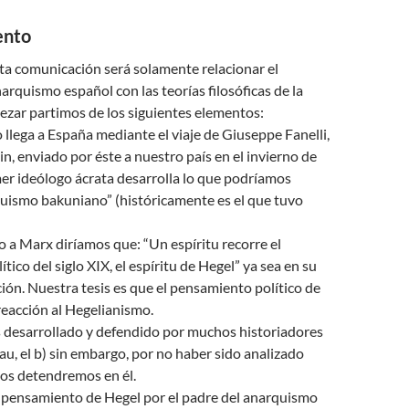
ento
sta comunicación será solamente relacionar el
narquismo español con las teorías filosóficas de la
ezar partimos de los siguientes elementos:
 llega a España mediante el viaje de Giuseppe Fanelli,
n, enviado por éste a nuestro país en el invierno de
er ideólogo ácrata desarrolla lo que podríamos
quismo bakuniano” (históricamente es el que tuvo
)
 a Marx diríamos que: “Un espíritu recorre el
ico del siglo XIX, el espíritu de Hegel” ya sea en su
ión. Nuestra tesis es que el pensamiento político de
eacción al Hegelianismo.
s desarrollado y defendido por muchos historiadores
, el b) sin embargo, por no haber sido analizado
os detendremos en él.
l pensamiento de Hegel por el padre del anarquismo