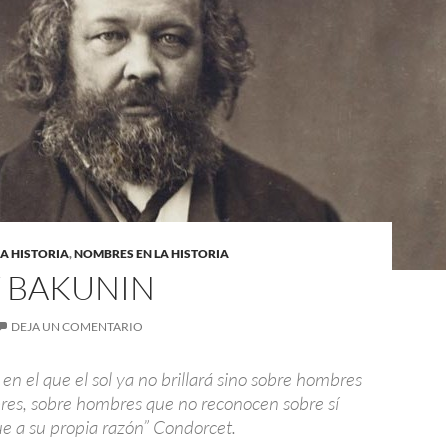
A HISTORIA
,
NOMBRES EN LA HISTORIA
Y BAKUNIN
DEJA UN COMENTARIO
 en el que el sol ya no brillará sino sobre hombres
res, sobre hombres que no reconocen sobre sí
 a su propia razón” Condorcet.