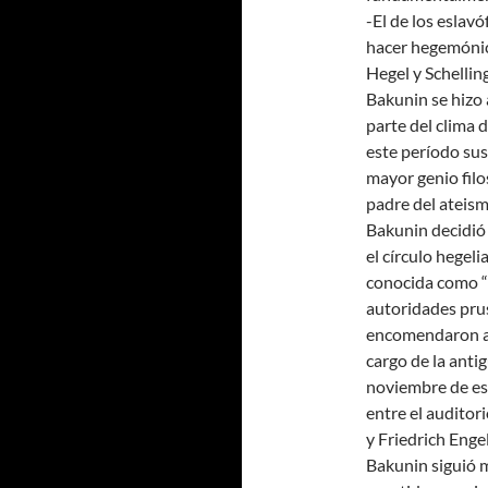
-El de los eslav
hacer hegemónico
Hegel y Schelling
Bakunin se hizo
parte del clima d
este período sus
mayor genio filo
padre del ateismo
Bakunin decidió 
el círculo hegel
conocida como “i
autoridades prusi
encomendaron al
cargo de la anti
noviembre de ese
entre el auditor
y Friedrich Enge
Bakunin siguió m