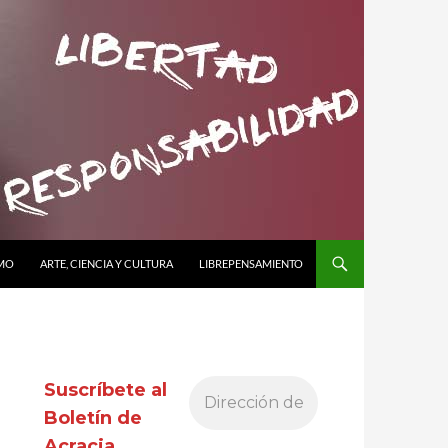
SMO
ARTE, CIENCIA Y CULTURA
LIBREPENSAMIENTO
Suscríbete al
Boletín de
Acracia