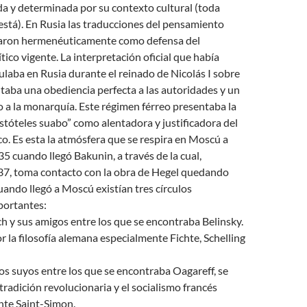
a y determinada por su contexto cultural (toda
stá). En Rusia las traducciones del pensamiento
zaron hermenéuticamente como defensa del
tico vigente. La interpretación oficial que había
ulaba en Rusia durante el reinado de Nicolás I sobre
aba una obediencia perfecta a las autoridades y un
 a la monarquía. Este régimen férreo presentaba la
istóteles suabo” como alentadora y justificadora del
co. Es esta la atmósfera que se respira en Moscú a
35 cuando llegó Bakunin, a través de la cual,
37, toma contacto con la obra de Hegel quedando
ndo llegó a Moscú existían tres círculos
portantes:
ch y sus amigos entre los que se encontraba Belinsky.
r la filosofía alemana especialmente Fichte, Schelling
los suyos entre los que se encontraba Oagareff, se
 tradición revolucionaria y el socialismo francés
te Saint-Simon.