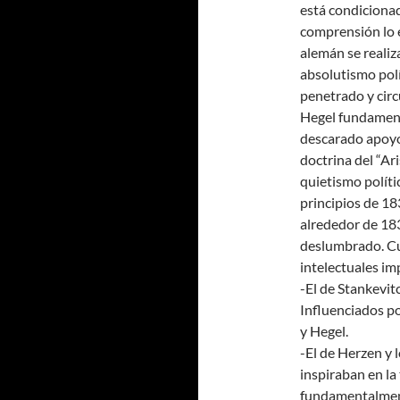
está condicionad
comprensión lo e
alemán se reali
absolutismo polí
penetrado y circ
Hegel fundament
descarado apoyo
doctrina del “Ar
quietismo políti
principios de 18
alrededor de 18
deslumbrado. Cua
intelectuales im
-El de Stankevit
Influenciados po
y Hegel.
-El de Herzen y 
inspiraban en la
fundamentalmen