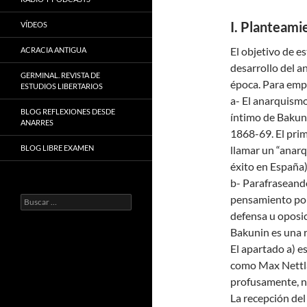
I. Planteami
VÍDEOS
El objetivo de e
ACRACIA ANTIGUA
desarrollo del a
GERMINAL. REVISTA DE
época. Para emp
ESTUDIOS LIBERTARIOS
a- El anarquismo
BLOG REFLEXIONES DESDE
íntimo de Bakuni
ANARRES
1868-69. El prim
BLOG LIBRE EXAMEN
llamar un “anar
éxito en España
b- Parafraseando
pensamiento polít
Buscar:
defensa u oposic
Bakunin es una r
El apartado a) e
como Max Nettlau
profusamente, n
La recepción de