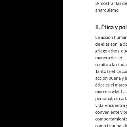
3-mostrar las di
anarquismo.
II. Ética y pol
La acción humana
de ellas son la óp
griego ethos, que
manera de ser… m
remite a la ciudad
Tanto la ética c
acción buena y ju
ética es el marco 
marco social. La
personal, es cad
vida, encuentra y
conveniente y bu
comportamiento 
como tribunal de