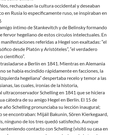
ófilos, rechazaban la cultura occidental y deseaban
 en Rusia lo específicamente ruso, se inspiraban en
.
 amigo íntimo de Stankevitch y de Belinsky formando
e fervor hegeliano de estos círculos intelectuales. En
 manifestaciones referidas a Hegel son exaltadas: “el
sófico desde Platón y Aristóteles”, “el verdadero
 científico”.
trasladarse a Berlín en 1841. Mientras en Alemania
iano se había escindido rápidamente en facciones, la
zquierda hegeliana” despertaba recelo y temor a las
anas, las cuales, ironías de la historia,
 ultraconservador Schelling en 1841 que se hiciera
gua cátedra de su amigo Hegel en Berlín. El 15 de
 año Schelling pronunciaba su lección inaugural;
io se encontraban: Mijáil Bakunin, Sören Kierkegaard,
ls, ninguno de los tres quedó satisfecho. Aunque
anteniendo contacto con Schelling (visitó su casa en