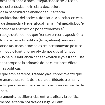
nes) para poco a poco ir separándose de la teoría
do del entusiasmo inicial a decepción,
de la necesidad de abandonar una teoría
ustificadora del poder autoritario. Abundan, en esta
 de denuncia a Hegel al cual llaman: “el metafísico”, “el
hombre de la abstracción por antonomasia”.
 trabajo defendemos que frente y en contraposición a
ominante de lo político (la hegeliana) reaccionó
ndo las líneas principales del pensamiento político
el modelo kantiano, no olvidemos que el famoso
35 bajo la influencia de Stankevitch leyó a Kant. Este
ano) propone la primacía de las cuestiones éticas
nes políticas.
o que emplearemos, trazado ya el conocimiento que
 anarquista tenía de la obra del filósofo alemán y
sto que el anarquismo español es principalmente de
 será:
ramente, las diferencias entre la ética y la política
mente la teoría política de Hegel y Kant