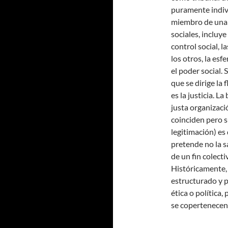
puramente indivi
miembro de una 
sociales, incluy
control social, l
los otros, la esf
el poder social.
que se dirige la f
es la justicia. La
justa organizaci
coinciden pero s
legitimación) es 
pretende no la sa
de un fin colecti
Históricamente, 
estructurado y 
ética o política,
se copertenecen 