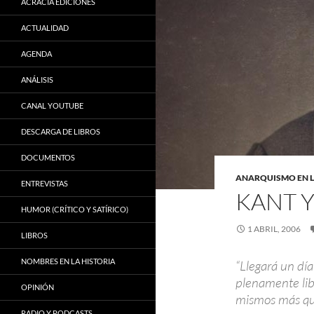
ACRACIA EDICIONES
ACTUALIDAD
AGENDA
ANÁLISIS
CANAL YOUTUBE
DESCARGA DE LIBROS
DOCUMENTOS
ANARQUISMO EN L
ENTREVISTAS
KANT 
HUMOR (CRÍTICO Y SATÍRICO)
1 ABRIL, 2006
LIBROS
NOMBRES EN LA HISTORIA
“Llegará un día
plenamente lib
OPINIÓN
mismos más que
RADIO Y PODCASTS