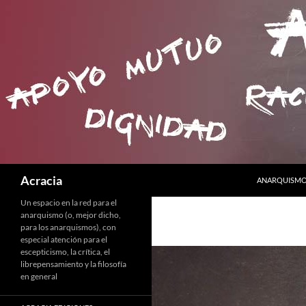
SALTAR AL C
Buscar
Acracia
ANARQUISMO 
Un espacio en la red para el
anarquismo (o, mejor dicho,
para los anarquismos), con
especial atención para el
escepticismo, la crítica, el
librepensamiento y la filosofía
en general