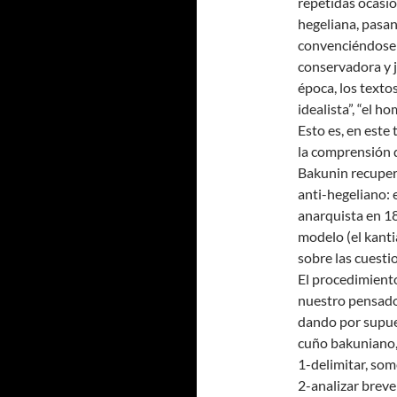
repetidas ocasio
hegeliana, pasan
convenciéndose 
conservadora y j
época, los textos
idealista”, “el 
Esto es, en este
la comprensión d
Bakunin recupera
anti-hegeliano: 
anarquista en 18
modelo (el kanti
sobre las cuestio
El procedimient
nuestro pensador
dando por supue
cuño bakuniano,
1-delimitar, some
2-analizar breve