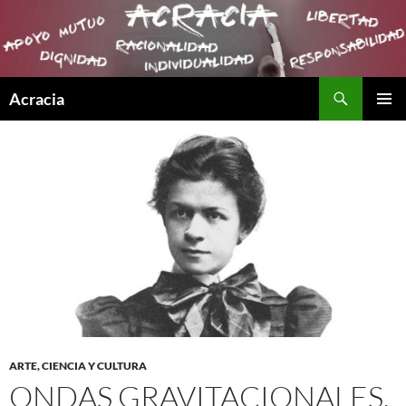
Buscar
Acracia
SALTAR
MENÚ
AL
PRINCI
CONTENIDO
ARTE, CIENCIA Y CULTURA
ONDAS GRAVITACIONALES.