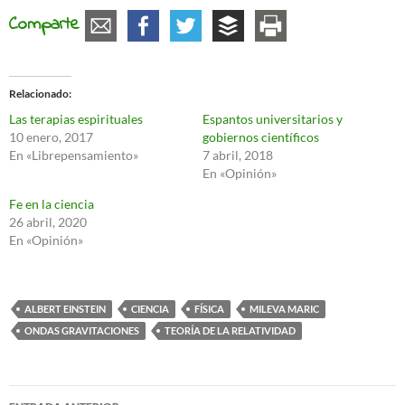
Comparte
Relacionado
Las terapias espirituales
Espantos universitarios y
10 enero, 2017
gobiernos científicos
En «Librepensamiento»
7 abril, 2018
En «Opinión»
Fe en la ciencia
26 abril, 2020
En «Opinión»
ALBERT EINSTEIN
CIENCIA
FÍSICA
MILEVA MARIC
ONDAS GRAVITACIONES
TEORÍA DE LA RELATIVIDAD
Navegación