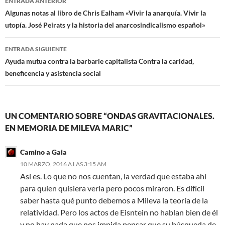
ENTRADA ANTERIOR
de
Algunas notas al libro de Chris Ealham «Vivir la anarquía. Vivir la
utopía. José Peirats y la historia del anarcosindicalismo español»
entradas
ENTRADA SIGUIENTE
Ayuda mutua contra la barbarie capitalista Contra la caridad,
beneficencia y asistencia social
UN COMENTARIO SOBRE “ONDAS GRAVITACIONALES.
EN MEMORIA DE MILEVA MARIC”
Camino a Gaia
10 MARZO, 2016 A LAS 3:15 AM
Así es. Lo que no nos cuentan, la verdad que estaba ahí
para quien quisiera verla pero pocos miraron. Es difícil
saber hasta qué punto debemos a Mileva la teoría de la
relatividad. Pero los actos de Eisntein no hablan bien de él
y no hay nada que nos impida pensar que su búsqueda de