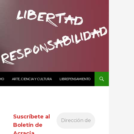
SMO
ARTE, CIENCIA Y CULTURA
LIBREPENSAMIENTO
Suscríbete al
Boletín de
Acracia