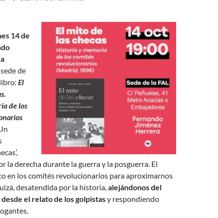
nes 14 de
ndo
ra
 sede de
libro:
El
s.
ia de los
onarios
 Un
s
ecas’,
or la derecha durante la guerra y la posguerra. El
co en los comités revolucionarios para aproximarnos
uizá, desatendida por la historia,
alejándonos del
desde el relato de los golpistas
y respondiendo
rogantes.