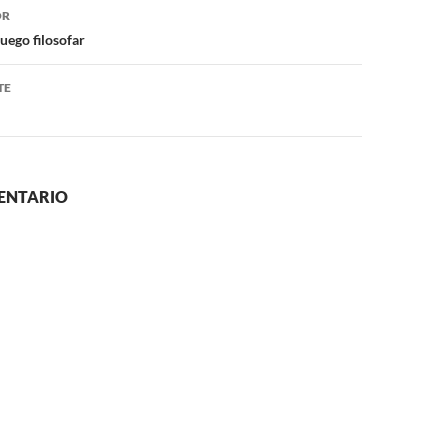
ón
OR
uego filosofar
TE
ENTARIO