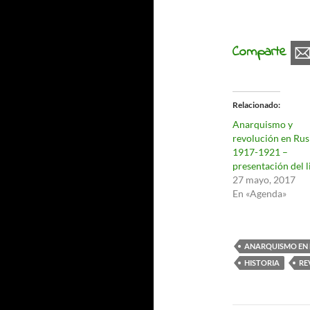
Comparte
Relacionado
Anarquismo y
revolución en Rus
1917-1921 –
presentación del l
27 mayo, 2017
En «Agenda»
ANARQUISMO EN
HISTORIA
RE