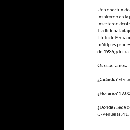
Una oportunidad 
inspiraron en la p
insertaron dentr
tradicional ada
título de Ferna
múltiples
proces
de 1936
, y lo h
Os esperamos.
¿Cuándo?
El vie
¿Horario?
19:00
¿Dónde?
Sede d
C/Peñuelas, 41.