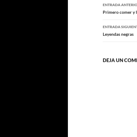
Navegaci
ENTRADA ANTERI
de
Primero comer y l
entradas
ENTRADA SIGUIEN
Leyendas negras
DEJA UN COM