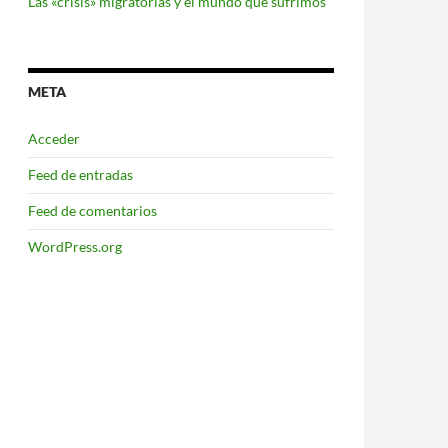
Las «crisis» migratorias y el mundo que sufrimos
META
Acceder
Feed de entradas
Feed de comentarios
WordPress.org