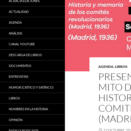
ACRACIA EDICIONES
ACTUALIDAD
AGENDA
ANÁLISIS
CANAL YOUTUBE
DESCARGA DE LIBROS
DOCUMENTOS
AGENDA
,
LIBROS
PRESEN
ENTREVISTAS
MITO D
HUMOR (CRÍTICO Y SATÍRICO)
HISTOR
LIBROS
COMIT
NOMBRES EN LA HISTORIA
(MADRI
OPINIÓN
12 OCTUBRE, 20
RADIO Y PODCASTS