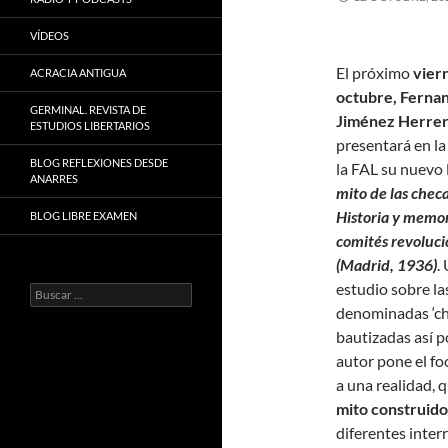
VÍDEOS
El próximo
vier
ACRACIA ANTIGUA
octubre, Ferna
GERMINAL. REVISTA DE
Jiménez Herre
ESTUDIOS LIBERTARIOS
presentará en la
BLOG REFLEXIONES DESDE
la FAL su nuevo 
ANARRES
mito de las checa
Historia y memor
BLOG LIBRE EXAMEN
comités revoluci
(Madrid, 1936)
.
estudio sobre la
Buscar:
denominadas ‘ch
bautizadas así p
autor pone el fo
a una realidad, q
mito construido 
diferentes inter