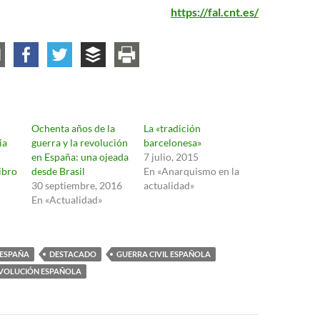
https://fal.cnt.es/
Ochenta años de la
La «tradición
ia
guerra y la revolución
barcelonesa»
en España: una ojeada
7 julio, 2015
ibro
desde Brasil
En «Anarquismo en la
30 septiembre, 2016
actualidad»
En «Actualidad»
 ESPAÑA
DESTACADO
GUERRA CIVIL ESPAÑOLA
VOLUCIÓN ESPAÑOLA