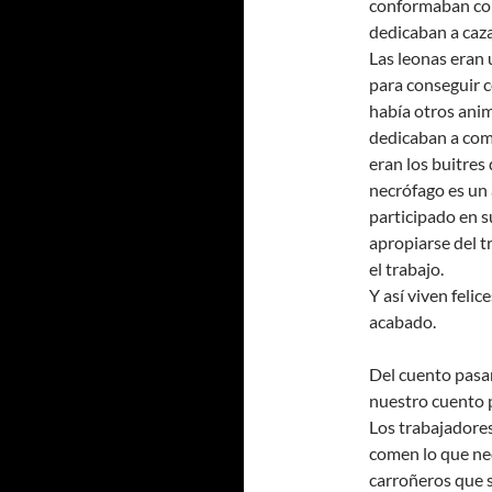
conformaban con 
dedicaban a caza
Las leonas eran 
para conseguir c
había otros anim
dedicaban a come
eran los buitres
necrófago es un
participado en s
apropiarse del tr
el trabajo.
Y así viven feli
acabado.
Del cuento pasam
nuestro cuento 
Los trabajadore
comen lo que nec
carroñeros que 