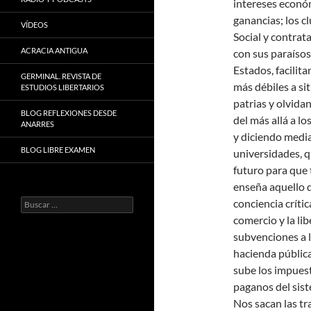
intereses económ
ganancias; los c
VÍDEOS
Social y contrat
ACRACIA ANTIGUA
con sus paraísos 
Estados, facilit
GERMINAL. REVISTA DE
más débiles a si
ESTUDIOS LIBERTARIOS
patrias y olvida
BLOG REFLEXIONES DESDE
del más allá a lo
ANARRES
y diciendo media
BLOG LIBRE EXAMEN
universidades, q
futuro para que 
enseña aquello q
Buscar:
conciencia crític
comercio y la li
subvenciones a l
hacienda pública
sube los impuest
paganos del sist
Nos sacan las tr