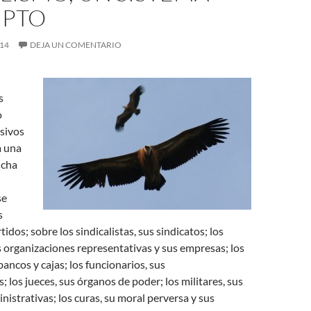
PTO
014
DEJA UN COMENTARIO
s
o
sivos
a una
ncha
se
s
rtidos; sobre los sindicalistas, sus sindicatos; los
 organizaciones representativas y sus empresas; los
bancos y cajas; los funcionarios, sus
; los jueces, sus órganos de poder; los militares, sus
nistrativas; los curas, su moral perversa y sus