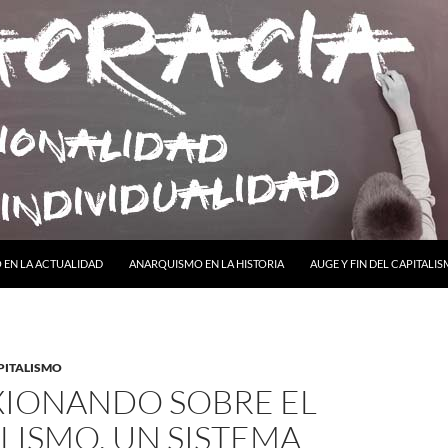
ONTENIDO
EN LA ACTUALIDAD
ANARQUISMO EN LA HISTORIA
AUGE Y FIN DEL CAPITALI
APITALISMO
XIONANDO SOBRE EL
LISMO, UN SISTEMA