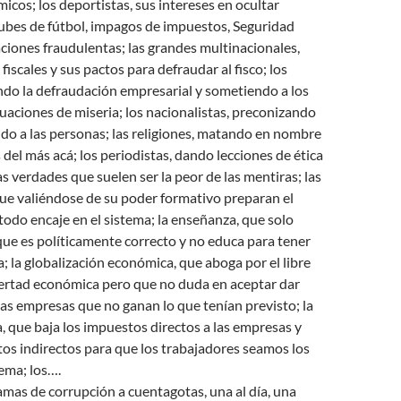
icos; los deportistas, sus intereses en ocultar
lubes de fútbol, impagos de impuestos, Seguridad
aciones fraudulentas; las
grandes multinacionales,
fiscales y sus pactos para defraudar al fisco; los
ando la defraudación empresarial y sometiendo a los
tuaciones de miseria; los nacionalistas, preconizando
ndo a las personas; las religiones, matando en nombre
s del más acá; los periodistas, dando lecciones de ética
s verdades que suelen ser la peor de las mentiras; las
ue valiéndose de su poder formativo preparan el
todo encaje en el sistema; la enseñanza, que solo
ue es políticamente correcto y no educa para tener
a; la globalización económica, que aboga por el libre
bertad económica pero que no duda en aceptar dar
as empresas que no ganan lo que tenían previsto; la
, que baja los impuestos directos a las empresas y
os indirectos para que los trabajadores seamos los
ema; los….
amas de corrupción a cuentagotas, una al día, una