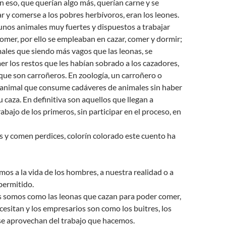
eso, que querían algo más, querían carne y se
r y comerse a los pobres herbívoros, eran los leones.
unos animales muy fuertes y dispuestos a trabajar
omer, por ello se empleaban en cazar, comer y dormir;
ales que siendo más vagos que las leonas, se
r los restos que les habían sobrado a los cazadores,
 que son carroñeros. En zoología, un carroñero o
 animal que consume cadáveres de animales sin haber
u caza. En definitiva son aquellos que llegan a
abajo de los primeros, sin participar en el proceso, en
ces y comen perdices, colorín colorado este cuento ha
os a la vida de los hombres, a nuestra realidad o a
permitido.
s somos como las leonas que cazan para poder comer,
esitan y los empresarios son como los buitres, los
se aprovechan del trabajo que hacemos.