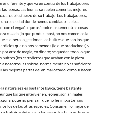
 es diferente y que va en contra de los trabajadores
e las leonas. Las leonas se suelen comer las mejores
 cazan, del esfuerzo de su trabajo. Los trabajadores,
 una sociedad donde hemos cambiado la pieza
o, con el engaño que así podemos tener otras cosas
ieza cazada (lo que producimos), no nos comemos la
que el dinero lo gestionan los buitres que son los que
perdicios que no nos comemos (lo que producimos) y
 por arte de magia, en dinero; se quedan todo lo que
 buitres (los carroñeros) que acaban con la pieza
n a nosotros las sobras, normalmente no es suficiente
 las mejores partes del animal cazado, como sí hacen
 la naturaleza es bastante lógica, tiene bastante
unque los que intervienen, leones, son animales
razonan, que no piensan, que no les importan sus
nos los de las otras especies. Consumen lo mejor de
su trabajo y dejan para los vagos, los buitres, lo que