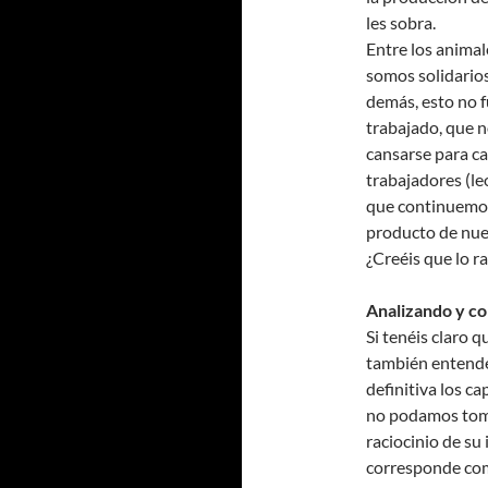
les sobra.
Entre los animal
somos solidarios
demás, esto no f
trabajado, que n
cansarse para caz
trabajadores (leo
que continuemos 
producto de nue
¿Creéis que lo ra
Analizando y c
Si tenéis claro 
también entender
definitiva los ca
no podamos toma
raciocinio de su
corresponde como