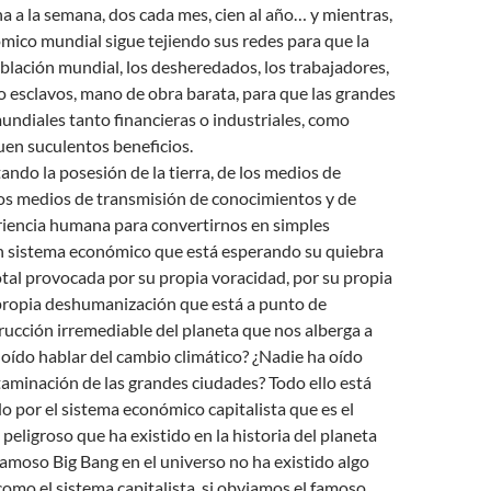
na a la semana, dos cada mes, cien al año… y mientras,
mico mundial sigue tejiendo sus redes para que la
blación mundial, los desheredados, los trabajadores,
 esclavos, mano de obra barata, para que las grandes
ndiales tanto financieras o industriales, como
uen suculentos beneficios.
ando la posesión de la tierra, de los medios de
los medios de transmisión de conocimientos y de
eriencia humana para convertirnos en simples
n sistema económico que está esperando su quiebra
otal provocada por su propia voracidad, por su propia
 propia deshumanización que está a punto de
rucción irremediable del planeta que nos alberga a
 oído hablar del cambio climático? ¿Nadie ha oído
taminación de las grandes ciudades? Todo ello está
 por el sistema económico capitalista que es el
eligroso que ha existido en la historia del planeta
 famoso Big Bang en el universo no ha existido algo
omo el sistema capitalista, si obviamos el famoso