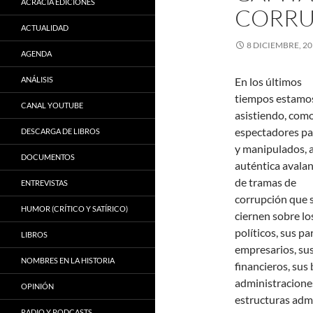
ACRACIA EDICIONES
CORRU
ACTUALIDAD
8 DICIEMBRE, 2
AGENDA
ANÁLISIS
En los últimos
tiempos estamo
CANAL YOUTUBE
asistiendo, com
espectadores pa
DESCARGA DE LIBROS
y manipulados, 
DOCUMENTOS
auténtica avala
de tramas de
ENTREVISTAS
corrupción que 
HUMOR (CRÍTICO Y SATÍRICO)
ciernen sobre lo
políticos, sus pa
LIBROS
empresarios, sus
NOMBRES EN LA HISTORIA
financieros, sus 
administraciones
OPINIÓN
estructuras admi
RADIO Y PODCASTS