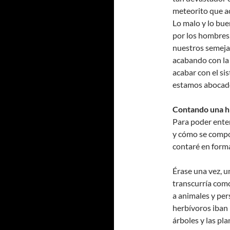
meteorito que ac
Lo malo y lo bue
por los hombres
nuestros semeja
acabando con la
acabar con el sis
estamos abocad
Contando una hi
Para poder enten
y cómo se compor
contaré en forma
Érase una vez, u
transcurría como
a animales y per
herbívoros iban 
árboles y las pl