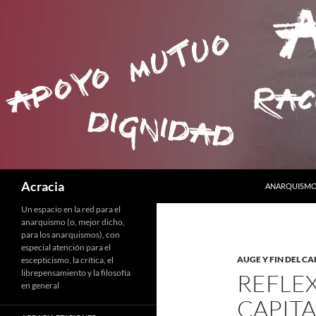
SALTAR AL C
Buscar
Acracia
ANARQUISMO 
Un espacio en la red para el
anarquismo (o, mejor dicho,
para los anarquismos), con
especial atención para el
AUGE Y FIN DEL C
escepticismo, la crítica, el
librepensamiento y la filosofía
REFLE
en general
CAPITA