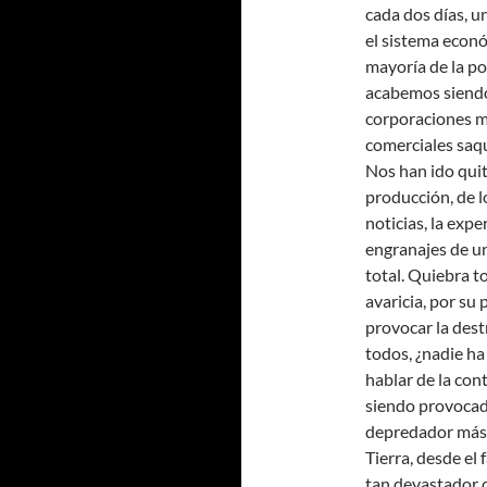
cada dos días, u
el sistema econó
mayoría de la po
acabemos siendo
corporaciones mu
comerciales saq
Nos han ido quit
producción, de 
noticias, la exp
engranajes de u
total. Quiebra t
avaricia, por su
provocar la dest
todos, ¿nadie ha
hablar de la con
siendo provocado
depredador más p
Tierra, desde el
tan devastador c