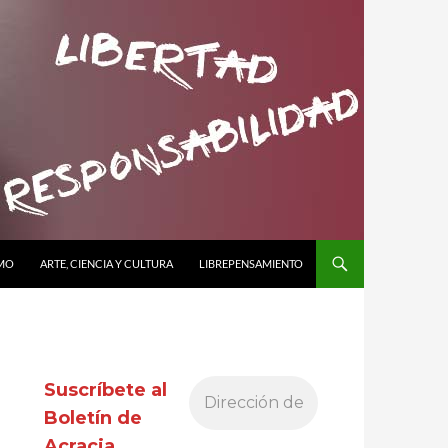
SMO
ARTE, CIENCIA Y CULTURA
LIBREPENSAMIENTO
Suscríbete al
Boletín de
Acracia