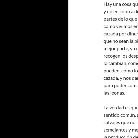
Hay una cosa que
y no en contra d
partes de lo que
como vivimos en
cazada por diner
que no sean la p
mejor parte, ya 
recogen los des
lo cambian, como
pueden, como los
cazada, y nos da
para poder comer
las leonas.
La verdad es que
sentido común, a
salvajes que no 
semejantes y me
la producción de 