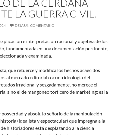
LO DE LA CERDAÑA
E LA GUERRA CIVIL.
024
DEJA UN COMENTARIO
 explicación e interpretación racional y objetiva de los
do, fundamentada en una documentación pertinente,
eleccionada y examinada.
lista, que retuerce y modifica los hechos acaecidos
os al mercado editorial o a una ideología del
retados irracional y sesgadamente, no merece el
ia, sino el de mangoneo torticero de marketing; es la
e posverdad y absoluto señorío de la manipulación
historia (idealista y espectacular) que impregna a la
de historiadores está desplazando a la ciencia