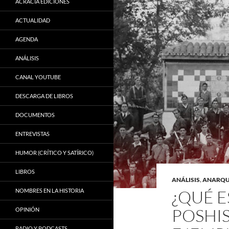
ACRACIA EDICIONES
ACTUALIDAD
AGENDA
ANÁLISIS
CANAL YOUTUBE
DESCARGA DE LIBROS
DOCUMENTOS
ENTREVISTAS
HUMOR (CRÍTICO Y SATÍRICO)
LIBROS
ANÁLISIS
,
ANARQUI
¿QUÉ E
NOMBRES EN LA HISTORIA
POSHIS
OPINIÓN
RADIO Y PODCASTS