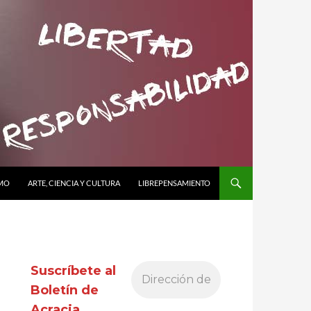
SMO
ARTE, CIENCIA Y CULTURA
LIBREPENSAMIENTO
Suscríbete al
Boletín de
Acracia