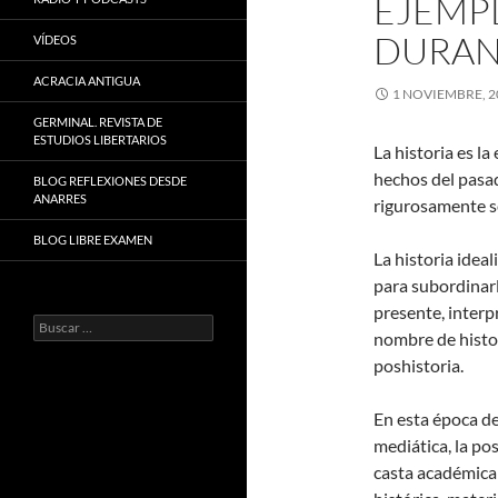
EJEMP
DURANT
VÍDEOS
ACRACIA ANTIGUA
1 NOVIEMBRE, 2
GERMINAL. REVISTA DE
ESTUDIOS LIBERTARIOS
La historia es la
hechos del pasa
BLOG REFLEXIONES DESDE
ANARRES
rigurosamente s
BLOG LIBRE EXAMEN
La historia idea
para subordinarl
presente, interp
Buscar:
nombre de histor
poshistoria.
En esta época d
mediática, la pos
casta académica 