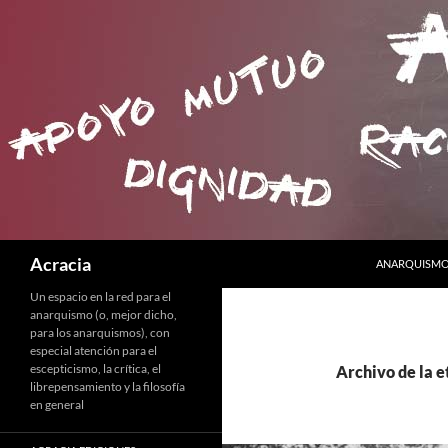
SALTAR AL C
Buscar
Acracia
ANARQUISMO 
Un espacio en la red para el
anarquismo (o, mejor dicho,
para los anarquismos), con
especial atención para el
escepticismo, la crítica, el
Archivo de la e
librepensamiento y la filosofía
en general