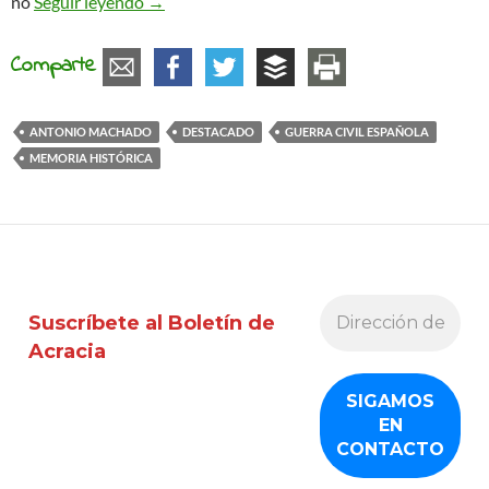
80 aniversario de la muerte de Antonio Mach
no
Seguir leyendo
→
Comparte
ANTONIO MACHADO
DESTACADO
GUERRA CIVIL ESPAÑOLA
MEMORIA HISTÓRICA
Suscríbete al Boletín de
Acracia