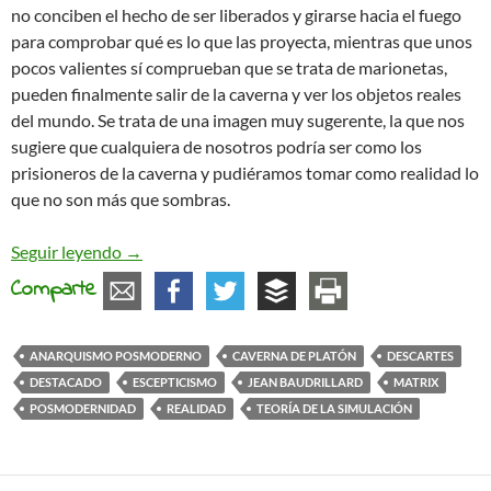
no conciben el hecho de ser liberados y girarse hacia el fuego
para comprobar qué es lo que las proyecta, mientras que unos
pocos valientes sí comprueban que se trata de marionetas,
pueden finalmente salir de la caverna y ver los objetos reales
del mundo. Se trata de una imagen muy sugerente, la que nos
sugiere que cualquiera de nosotros podría ser como los
prisioneros de la caverna y pudiéramos tomar como realidad lo
que no son más que sombras.
Matrix, el concepto de lo real y el anarquismo 
Seguir leyendo
→
Comparte
ANARQUISMO POSMODERNO
CAVERNA DE PLATÓN
DESCARTES
DESTACADO
ESCEPTICISMO
JEAN BAUDRILLARD
MATRIX
POSMODERNIDAD
REALIDAD
TEORÍA DE LA SIMULACIÓN