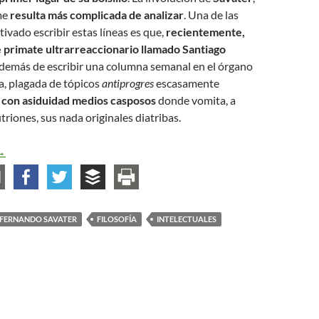
me
resulta más complicada de analizar
. Una de las
ivado escribir estas líneas es que,
recientemente,
e primate ultrarreaccionario llamado Santiago
demás de escribir una columna semanal en el órgano
sa, plagada de tópicos
antiprogres
escasamente
a con asiduidad medios casposos
donde vomita, a
triones, sus nada originales diatribas.
a enigmática distrofia intelectual de Fernando Savater
→
FERNANDO SAVATER
FILOSOFÍA
INTELECTUALES