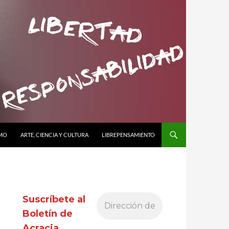
SMO
ARTE, CIENCIA Y CULTURA
LIBREPENSAMIENTO
Suscríbete al
Boletín de
Acracia