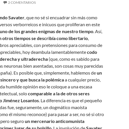
2 COMENTARIOS
ndo Savater
, que no sé si encuadrar sin más como
ersos verborreicos e inicuos que proliferan en este
 uno de los grandes enigmas de nuestro tiempo
. Así,
n otros tiempos se describía como libertario
,
ibros apreciables, con pretensiones para consumo de
 apreciables, hoy deambula lamentablemente
codo
 derecha y ultraderecha
(que, como es sabido para
las neuronas bien asentadas, son cosas muy parecidas
spaña). Es posible que, simplemente, hablemos de
un
 sincero y que busca la polémica
a cualquier precio,
da humilde opinión eso le coloque a una escasa
telectual, solo
comparable a la de otros seres
o Jiménez Losantos
. La diferencia es que el pequeño
ondas fue, seguramente, un dogmático maoísta
mo él mismo reconoce) para pasar a ser, no sé si otro
, pero seguro
un mercenario anticomunista
rimer lugar de su bolsillo
. La involución de
Savater
,