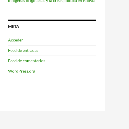
indígenas originarias y la crisis política en Bolivia
META
Acceder
Feed de entradas
Feed de comentarios
WordPress.org