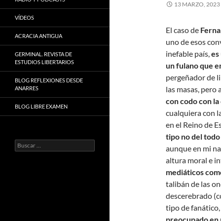
13 MARZO, 2023
VÍDEOS
El caso de
Ferna
ACRACIA ANTIGUA
uno de esos conv
inefable país,
es
GERMINAL. REVISTA DE
ESTUDIOS LIBERTARIOS
un fulano que e
pergeñador de l
BLOG REFLEXIONES DESDE
las masas, pero
ANARRES
con codo con la
BLOG LIBRE EXAMEN
cualquiera con 
en el Reino de E
tipo no del todo
Buscar:
aunque en mi na
altura moral e in
mediáticos com
talibán de las 
descerebrado (co
tipo de fanático
preocupado en p