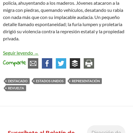
policía, ahuyentando a los maderos. Jóvenes atacaron a la
migra con piedras, quemando vehículos, desatando su rabia
con nada más que con su implacable audacia. Un pequeño
detalle llamado espontaneidad; la furia lumpen y proletaria
dirigió su violencia contra la represión estatal y la propiedad
privada.
Revuelta y representación: una perspectiva desde
Seguir leyendo
→
Comparte
DESTACADO
ESTADOS UNIDOS
REPRESENTACIÓN
REVUELTA
Suscríbete al Boletín de