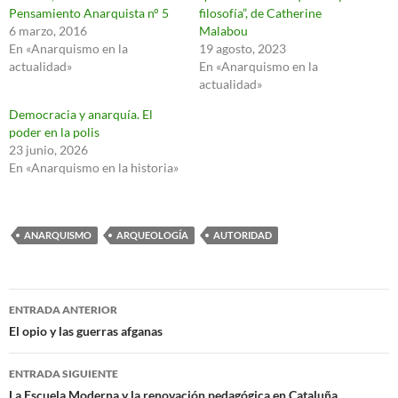
Pensamiento Anarquista n° 5
filosofía”, de Catherine
6 marzo, 2016
Malabou
En «Anarquismo en la
19 agosto, 2023
actualidad»
En «Anarquismo en la
actualidad»
Democracia y anarquía. El
poder en la polis
23 junio, 2026
En «Anarquismo en la historia»
ANARQUISMO
ARQUEOLOGÍA
AUTORIDAD
Navegación
ENTRADA ANTERIOR
de
El opio y las guerras afganas
entradas
ENTRADA SIGUIENTE
La Escuela Moderna y la renovación pedagógica en Cataluña