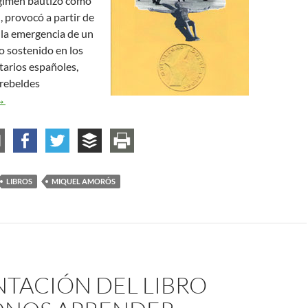
égimen bautizó como
, provocó a partir de
 la emergencia de un
 sostenido en los
tarios españoles,
 rebeldes
resentación del libro «El año sublime de la acracia»
→
LIBROS
MIQUEL AMORÓS
NTACIÓN DEL LIBRO