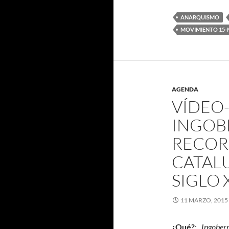
ANARQUISMO
MOVIMIENTO 15-
AGENDA
VÍDEO
INGOB
RECOR
CATAL
SIGLO 
11 MARZO, 2015
¿Qué?
:
Ingober