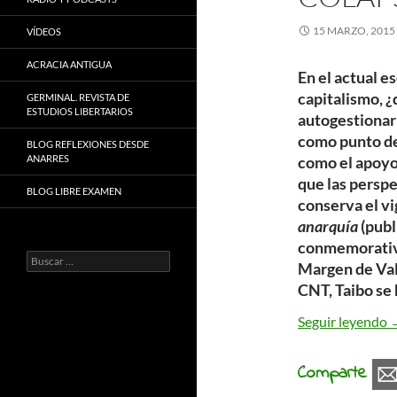
15 MARZO, 2015
VÍDEOS
ACRACIA ANTIGUA
En el actual e
capitalismo, ¿
GERMINAL. REVISTA DE
ESTUDIOS LIBERTARIOS
autogestionar 
como punto de 
BLOG REFLEXIONES DESDE
ANARRES
como el apoyo
que las perspe
BLOG LIBRE EXAMEN
conserva el vig
anarquía
(publ
conmemorativo
Buscar:
Margen de Vale
CNT, Taibo se 
L
Seguir leyendo
Comparte