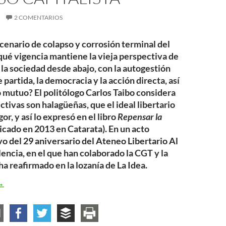
2 COMENTARIOS
scenario de colapso y corrosión terminal del
qué vigencia mantiene la vieja perspectiva de
la sociedad desde abajo, con la autogestión
partida, la democracia y la acción directa, así
 mutuo? El politólogo Carlos Taibo considera
ctivas son halagüeñas, que el ideal libertario
or, y así lo expresó en el libro
Repensar la
icado en 2013 en Catarata). En un acto
 del 29 aniversario del Ateneo Libertario Al
ncia, en el que han colaborado la CGT y la
ha reafirmado en la lozanía de La Idea.
a vigencia del anarquismo frente al colapso capitalista
→