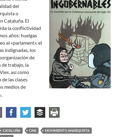
alidad del
rquista o
en Cataluña. El
da la conflictividad
timos años: huelgas
eo al «parlament», el
s indignadas, los
oorganización de
 de trabajo, la
Vies, así como
 de las clases
los medios de
ídeo-fórum: Ingobernables. Un recorrido por la Catalunya anarqui
→
CATALUÑA
CINE
MOVIMIENTO ANARQUISTA