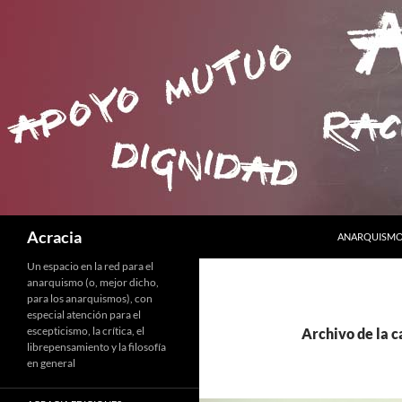
SALTAR AL C
Buscar
Acracia
ANARQUISMO 
Un espacio en la red para el
anarquismo (o, mejor dicho,
para los anarquismos), con
especial atención para el
escepticismo, la crítica, el
Archivo de la 
librepensamiento y la filosofía
en general