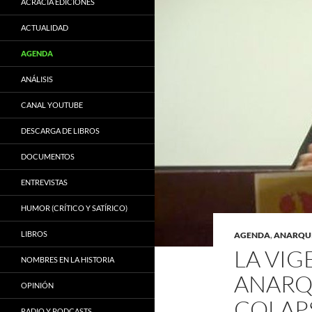
ACRACIA EDICIONES
ACTUALIDAD
AGENDA
ANÁLISIS
CANAL YOUTUBE
DESCARGA DE LIBROS
DOCUMENTOS
ENTREVISTAS
HUMOR (CRÍTICO Y SATÍRICO)
LIBROS
AGENDA
,
ANARQUI
LA VIG
NOMBRES EN LA HISTORIA
ANARQ
OPINIÓN
COLAPS
RADIO Y PODCASTS