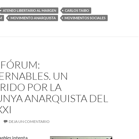
ATENEO LIBERTARIO AL MARGEN
CARLOS TAIBO
M
MOVIMIENTO ANARQUISTA
MOVIMIENTOS SOCIALES
-FÓRUM:
ERNABLES. UN
RIDO POR LA
UNYA ANARQUISTA DEL
XXI
DEJA UN COMENTARIO
nables
intenta