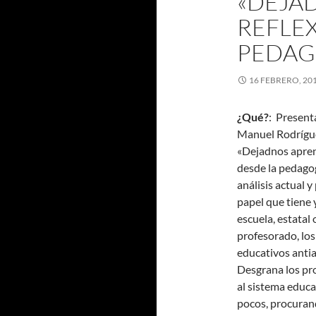
«DEJA
REFLEX
PEDAGO
16 FEBRERO, 20
¿Qué?
: Present
Manuel Rodríguez
«Dejadnos apren
desde la pedagog
análisis actual 
papel que tiene 
escuela, estatal 
profesorado, lo
educativos anti
Desgrana los pr
al sistema educa
pocos, procuran