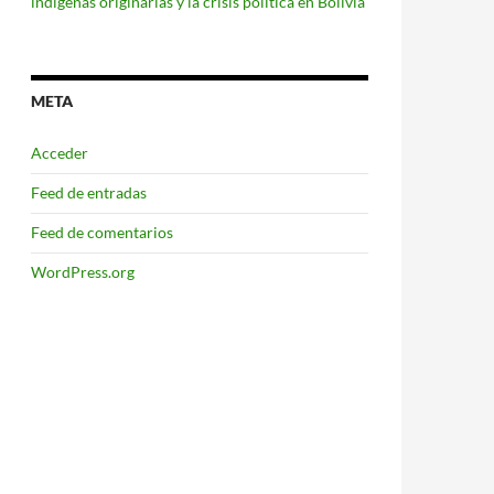
indígenas originarias y la crisis política en Bolivia
META
Acceder
Feed de entradas
Feed de comentarios
WordPress.org
sta del siglo XXI