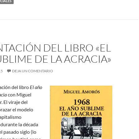
CIALES
TACIÓN DEL LIBRO «EL
BLIME DE LA ACRACIA»
15
DEJA UN COMENTARIO
ación del libro
El año
acia
con Miguel
 El viraje del
brazar el modelo
apitalismo
durante la década
l pasado siglo (lo