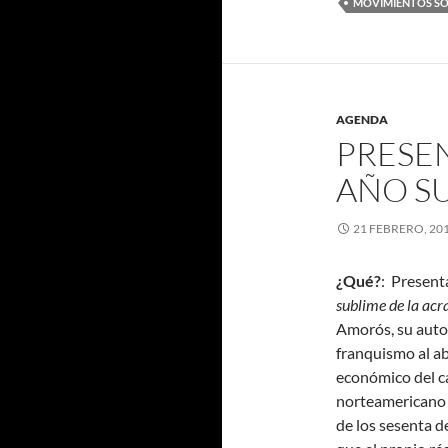
MOVIMIENTOS SO
AGENDA
PRESEN
AÑO SU
21 FEBRERO, 20
¿Qué?
: Present
sublime de la acr
Amorós, su autor.
franquismo al a
económico del c
norteamericano 
de los sesenta de