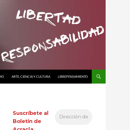
SMO
ARTE, CIENCIA Y CULTURA
LIBREPENSAMIENTO
Suscríbete al
Boletín de
Acracia