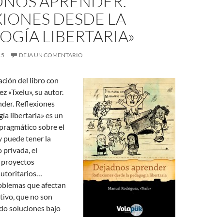
DNOS APRENDER.
IONES DESDE LA
GÍA LIBERTARIA»
15
DEJA UN COMENTARIO
ación del libro con
 «Txelu», su autor.
der. Reflexiones
ía libertaria» es un
y pragmático sobre el
y puede tener la
o privada, el
s proyectos
autoritarios…
oblemas que afectan
tivo, que no son
do soluciones bajo