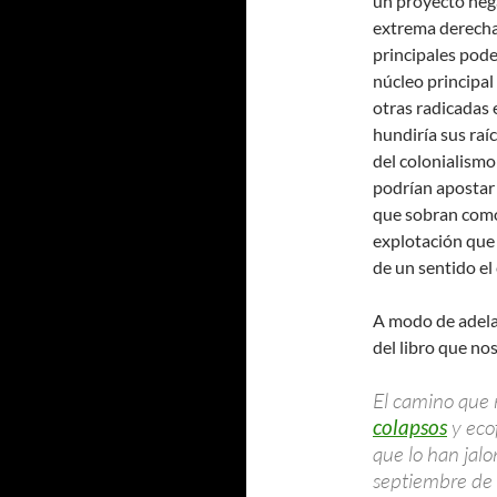
un proyecto nega
extrema derecha, 
principales pod
núcleo principal 
otras radicadas 
hundiría sus raí
del colonialismo
podrían apostar 
que sobran como
explotación que 
de un sentido el
A modo de adela
del libro que no
El camino que
colapsos
y eco
que lo han jal
septiembre de