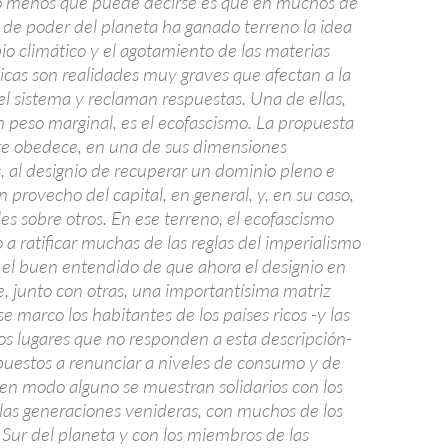
 lo menos que puede decirse es que en muchos de
 de poder del planeta ha ganado terreno la idea
io climático y el agotamiento de las materias
icas son realidades muy graves que afectan a la
el sistema y reclaman respuestas. Una de ellas,
n peso marginal, es el ecofascismo. La propuesta
e obedece, en una de sus dimensiones
 al designio de recuperar un dominio pleno e
 provecho del capital, en general, y, en su caso,
es sobre otros. En ese terreno, el ecofascismo
a ratificar muchas de las reglas del imperialismo
 el buen entendido de que ahora el designio en
e, junto con otras, una importantísima matriz
se marco los habitantes de los países ricos -y las
os lugares que no responden a esta descripción-
puestos a renunciar a niveles de consumo y de
y en modo alguno se muestran solidarios con los
 las generaciones venideras, con muchos de los
 Sur del planeta y con los miembros de las