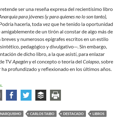
pretende ser una reseña expresa del recientísimo libro
Anarquía para jóvenes (y para quienes no lo son tanto),
Podría hacerla, toda vez que he tenido la oportunidad
e amigablemente de un tirón al constar de algo más de
 breves y numerosos epígrafes escritos en un estilo
intético, pedagógico y divulgativo—. Sin embargo,
entación de dicho libro, a la que asistí, para enlazar
 de TV
Apagón
y el concepto o teoría del
Colapso
, sobre
r ha profundizado y reflexionado en los últimos años.
ivamos las Utopías
→
NARQUISMO
CARLOS TAIBO
DESTACADO
LIBROS