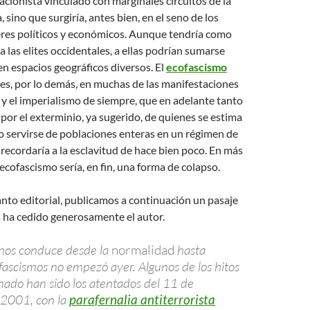
cionista vinculado con marginales circuitos de la
sino que surgiría, antes bien, en el seno de los
eres políticos y económicos. Aunque tendría como
a las elites occidentales, a ellas podrían sumarse
en espacios geográficos diversos. El
ecofascismo
ces, por lo demás, en muchas de las manifestaciones
 y el imperialismo de siempre, que en adelante tanto
por el exterminio, ya sugerido, de quienes se estima
 servirse de poblaciones enteras en un régimen de
recordaría a la esclavitud de hace bien poco. En más
 ecofascismo sería, en fin, una forma de colapso.
nto editorial, publicamos a continuación un pasaje
s ha cedido generosamente el autor.
 nos conduce desde la
normalidad
hasta
fascismos no empezó ayer. Algunos de los hitos
onado han sido los atentados del 11 de
 2001, con la
parafernalia antiterrorista