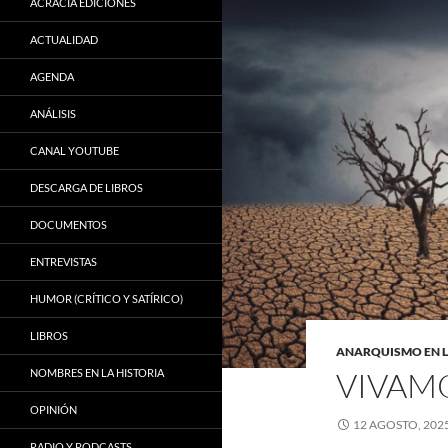
ACRACIA EDICIONES
ACTUALIDAD
AGENDA
ANÁLISIS
CANAL YOUTUBE
DESCARGA DE LIBROS
DOCUMENTOS
ENTREVISTAS
HUMOR (CRÍTICO Y SATÍRICO)
LIBROS
ANARQUISMO EN 
VIVAMO
NOMBRES EN LA HISTORIA
OPINIÓN
12 AGOSTO, 202
RADIO Y PODCASTS