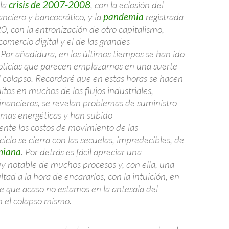
la
crisis de 2007-2008
, con la eclosión del
anciero y bancocrático, y la
pandemia
registrada
0, con la entronización de otro capitalismo,
comercio digital y el de las grandes
 Por añadidura, en los últimos tiempos se han ido
ticias que parecen emplazarnos en una suerte
l colapso. Recordaré que en estas horas se hacen
uitos en muchos de los flujos industriales,
financieros, se revelan problemas de suministro
imas energéticas y han subido
nte los costos de movimiento de las
ciclo se cierra con las secuelas, impredecibles, de
niana
. Por detrás es fácil apreciar una
y notable de muchos procesos y, con ella, una
ultad a la hora de encararlos, con la intuición, en
de que acaso no estamos en la antesala del
n el colapso mismo.