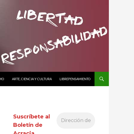
SMO
ARTE, CIENCIA Y CULTURA
LIBREPENSAMIENTO
Suscríbete al
Boletín de
Acracia