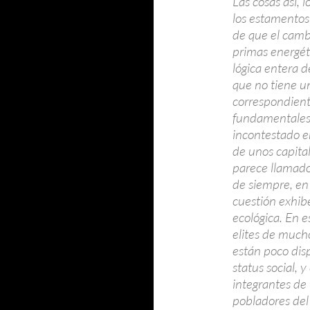
Las cosas así,
los estamentos
de que el camb
primas energét
lógica entera d
que no tiene u
correspondient
fundamentales,
incontestado en
de unos capital
parece llamado 
de siempre, en
cuestión exhib
ecológica. En e
elites de much
están poco dis
status social, 
integrantes de
pobladores del