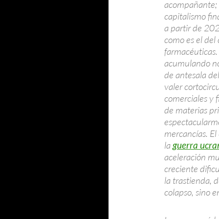
acompañante; 
capitalismo fin
a partir de 202
como es el del 
farmacéuticas.
acumulando no
de antesala de
valer cortocirc
comerciales y 
de materias pr
espectacularme
mercancías. El 
la
guerra ucra
aceleración mu
creciente dific
la trastienda, 
colapso, sino e