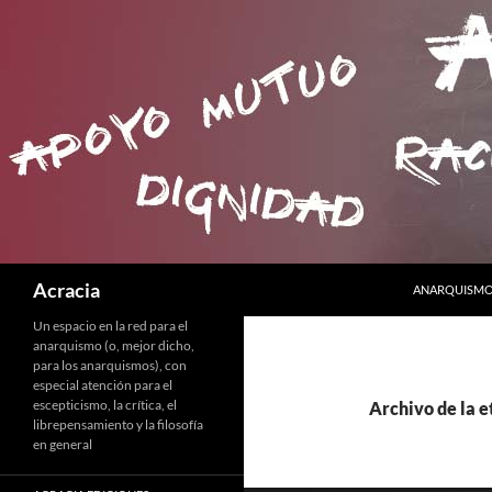
SALTAR AL C
Buscar
Acracia
ANARQUISMO 
Un espacio en la red para el
anarquismo (o, mejor dicho,
para los anarquismos), con
especial atención para el
escepticismo, la crítica, el
Archivo de la e
librepensamiento y la filosofía
en general