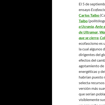
El 5 de septiembr
ensayo
Ecofasci
Carlos Taibo
(Ca
Taibo
(politólog
a Ucrania
,
Ante e
de Ultramar
,
Wal
que se cierra
,
Co
ecofascismo es 
la cual algunos 
dirigentes del g
efectos del camb
agotamiento de 
energéticas y de
habrían puesto m
selecta recursos 
versión más suav
que serían pobla
visiblemente sus