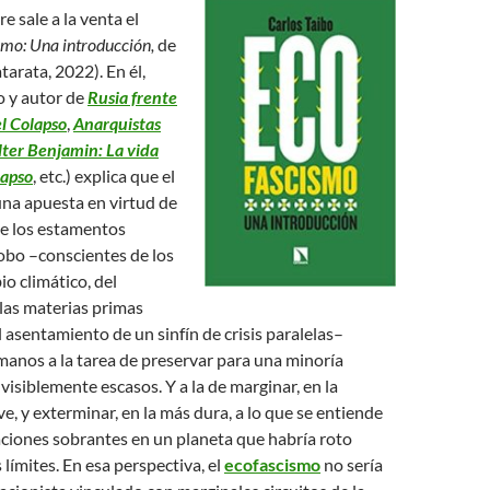
e sale a la venta el
smo: Una introducción,
de
tarata, 2022). En él,
o y autor de
Rusia frente
l Colapso
,
Anarquistas
ter Benjamin: La vida
lapso
, etc.) explica que el
una apuesta en virtud de
de los estamentos
lobo –conscientes de los
io climático, del
las materias primas
l asentamiento de un sinfín de crisis paralelas–
anos a la tarea de preservar para una minoría
visiblemente escasos. Y a la de marginar, en la
e, y exterminar, en la más dura, a lo que se entiende
ciones sobrantes en un planeta que habría roto
 límites. En esa perspectiva, el
ecofascismo
no sería