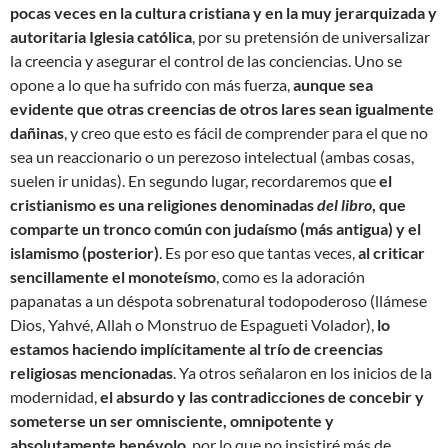
pocas veces en la cultura cristiana y en la muy jerarquizada y
autoritaria Iglesia católica
, por su pretensión de universalizar
la creencia y asegurar el control de las conciencias. Uno se
opone a lo que ha sufrido con más fuerza,
aunque sea
evidente que otras creencias de otros lares sean igualmente
dañinas
, y creo que esto es fácil de comprender para el que no
sea un reaccionario o un perezoso intelectual (ambas cosas,
suelen ir unidas). En segundo lugar, recordaremos que
el
cristianismo es una religiones denominadas
del libro
, que
comparte un tronco común con judaísmo (más antigua) y el
islamismo (posterior)
. Es por eso que tantas veces,
al criticar
sencillamente el monoteísmo
, como es la adoración
papanatas a un déspota sobrenatural todopoderoso (llámese
Dios, Yahvé, Allah o Monstruo de Espagueti Volador),
lo
estamos haciendo implícitamente al trío de creencias
religiosas mencionadas
. Ya otros señalaron en los inicios de la
modernidad,
el absurdo y las contradicciones de concebir y
someterse un ser omnisciente, omnipotente y
absolutamente benévolo
, por lo que no insistiré más de