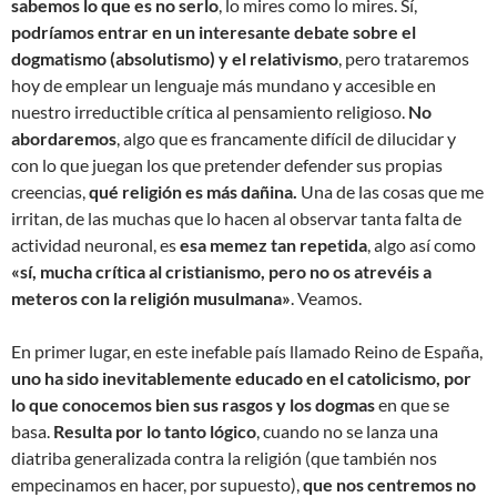
sabemos lo que es no serlo
, lo mires como lo mires. Sí,
podríamos entrar en un interesante debate sobre el
dogmatismo (absolutismo) y el relativismo
, pero trataremos
hoy de emplear un lenguaje más mundano y accesible en
nuestro irreductible crítica al pensamiento religioso.
No
abordaremos
, algo que es francamente difícil de dilucidar y
con lo que juegan los que pretender defender sus propias
creencias,
qué religión es más dañina.
Una de las cosas que me
irritan, de las muchas que lo hacen al observar tanta falta de
actividad neuronal, es
esa memez tan repetida
, algo así como
«sí, mucha crítica al cristianismo, pero no os atrevéis a
meteros con la religión musulmana»
. Veamos.
En primer lugar, en este inefable país llamado Reino de España,
uno ha sido inevitablemente educado en el catolicismo, por
lo que conocemos bien sus rasgos y los dogmas
en que se
basa.
Resulta por lo tanto lógico
, cuando no se lanza una
diatriba generalizada contra la religión (que también nos
empecinamos en hacer, por supuesto),
que nos centremos no