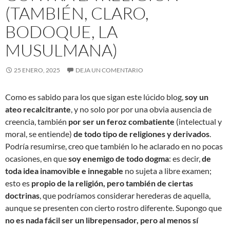
(TAMBIÉN, CLARO,
BODOQUE, LA
MUSULMANA)
25 ENERO, 2025
DEJA UN COMENTARIO
Como es sabido para los que sigan este lúcido blog,
soy un
ateo recalcitrante
, y no solo por por una obvia ausencia de
creencia, también
por ser un feroz combatiente
(intelectual y
moral, se entiende)
de todo tipo de religiones y derivados
.
Podría resumirse, creo que también lo he aclarado en no pocas
ocasiones, en que
soy enemigo de todo dogma
: es decir,
de
toda idea inamovible e innegable
no sujeta a libre examen;
esto es
propio de la religión, pero también de ciertas
doctrinas
, que podríamos considerar herederas de aquella,
aunque se presenten con cierto rostro diferente. Supongo que
no es nada fácil ser un librepensador, pero al menos sí