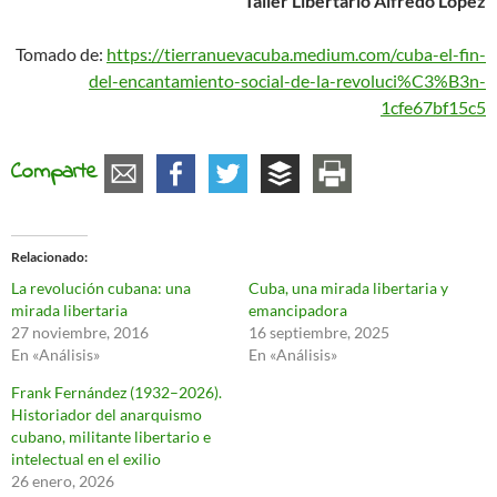
Taller Libertario Alfredo López
Tomado de:
https://tierranuevacuba.medium.com/cuba-el-fin-
del-encantamiento-social-de-la-revoluci%C3%B3n-
1cfe67bf15c5
Comparte
Relacionado
La revolución cubana: una
Cuba, una mirada libertaria y
mirada libertaria
emancipadora
27 noviembre, 2016
16 septiembre, 2025
En «Análisis»
En «Análisis»
Frank Fernández (1932–2026).
Historiador del anarquismo
cubano, militante libertario e
intelectual en el exilio
26 enero, 2026