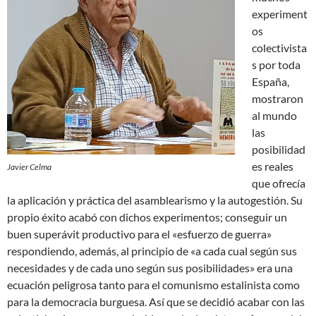
experiment
os
colectivista
s por toda
España,
mostraron
al mundo
las
posibilidad
es reales
Javier Celma
que ofrecía
la aplicación y práctica del asamblearismo y la autogestión. Su
propio éxito acabó con dichos experimentos; conseguir un
buen superávit productivo para el «esfuerzo de guerra»
respondiendo, además, al principio de «a cada cual según sus
necesidades y de cada uno según sus posibilidades» era una
ecuación peligrosa tanto para el comunismo estalinista como
para la democracia burguesa. Así que se decidió acabar con las