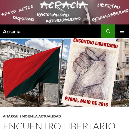
Buscar
Acracia
SALTAR
MENÚ
AL
PRINCI
CONTENIDO
ANARQUISMO EN LA ACTUALIDAD
ENCUENTRO LIBERTARIO