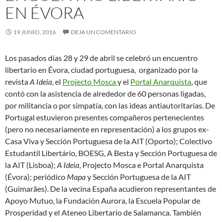
EN ÉVORA
19 JUNIO, 2016
DEJA UN COMENTARIO
Los pasados días 28 y 29 de abril se celebró un encuentro
libertario en Évora, ciudad portuguesa, organizado por la
revista
A Ideia
, el
Projecto Mosca
y el
Portal Anarquista
, que
contó con la asistencia de alrededor de 60 personas ligadas,
por militancia o por simpatía, con las ideas antiautoritarias. De
Portugal estuvieron presentes compañeros pertenecientes
(pero no necesariamente en
representación) a los grupos ex-
Casa Viva y Sección Portuguesa de la AIT (Oporto); Colectivo
Estudantil Libertário, BOESG, A Besta y Sección Portuguesa de
la AIT (Lisboa);
A Ideia
, Projecto Mosca e Portal Anarquista
(Évora); periódico
Mapa
y Sección Portuguesa de la AIT
(Guimarães). De la vecina España acudieron representantes de
Apoyo Mutuo, la Fundación Aurora, la Escuela Popular de
Prosperidad y el Ateneo Libertario de Salamanca. También