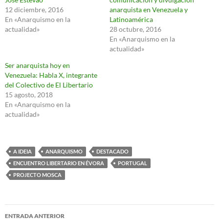
12 diciembre, 2016
anarquista en Venezuela y
En «Anarquismo en la
Latinoamérica
actualidad»
28 octubre, 2016
En «Anarquismo en la
actualidad»
Ser anarquista hoy en
Venezuela: Habla X, integrante
del Colectivo de El Libertario
15 agosto, 2018
En «Anarquismo en la
actualidad»
A IDEIA
ANARQUISMO
DESTACADO
ENCUENTRO LIBERTARIO EN ÉVORA
PORTUGAL
PROJECTO MOSCA
Navegación
ENTRADA ANTERIOR