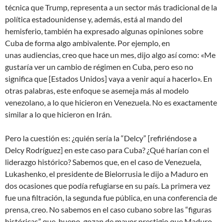
técnica que Trump, representa a un sector más tradicional de la
política estadounidense y, además, está al mando del
hemisferio, también ha expresado algunas opiniones sobre
Cuba de forma algo ambivalente. Por ejemplo, en
unas audiencias, creo que hace un mes, dijo algo así como: «Me
gustaría ver un cambio de régimen en Cuba, pero eso no
significa que [Estados Unidos] vaya a venir aquí a hacerlo». En
otras palabras, este enfoque se asemeja más al modelo
venezolano, a lo que hicieron en Venezuela. No es exactamente
similar a lo que hicieron en Irán.
Pero la cuestión es: ¿quién sería la “Delcy” [refiriéndose a
Delcy Rodríguez] en este caso para Cuba? ¿Qué harían con el
liderazgo histórico? Sabemos que, en el caso de Venezuela,
Lukashenko, el presidente de Bielorrusia le dijo a Maduro en
dos ocasiones que podía refugiarse en su país. La primera vez
fue una filtración, la segunda fue pública, en una conferencia de
prensa, creo. No sabemos en el caso cubano sobre las “figuras
históricas” que, bueno, gozan de mayor prestigio que Maduro