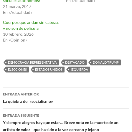
sociales autónomos!
En «Actualidad»
21 marzo, 2017
En «Actualidad»
Cuerpos que andan sin cabeza,
y no son de película
10 febrero, 2026
En «Opinión»
DEMOCRACIA REPRESENTATIVA
DESTACADO
DONALD TRUMP
ELECCIONES
ESTADOS UNIDOS
IZQUIERDA
Navegación
ENTRADA ANTERIOR
de
La quiebra del «socialismo»
entradas
ENTRADA SIGUIENTE
Y siempre alegres hay que estar… Breve nota en la muerte de un
artista de valor que ha sido a la vez cercano y lejano