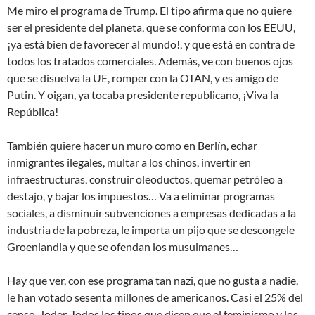
Me miro el programa de Trump. El tipo afirma que no quiere
ser el presidente del planeta, que se conforma con los EEUU,
¡ya está bien de favorecer al mundo!, y que está en contra de
todos los tratados comerciales. Además, ve con buenos ojos
que se disuelva la UE, romper con la OTAN, y es amigo de
Putin. Y oigan, ya tocaba presidente republicano, ¡Viva la
República!
También quiere hacer un muro como en Berlín, echar
inmigrantes ilegales, multar a los chinos, invertir en
infraestructuras, construir oleoductos, quemar petróleo a
destajo, y bajar los impuestos… Va a eliminar programas
sociales, a disminuir subvenciones a empresas dedicadas a la
industria de la pobreza, le importa un pijo que se descongele
Groenlandia y que se ofendan los musulmanes…
Hay que ver, con ese programa tan nazi, que no gusta a nadie,
le han votado sesenta millones de americanos. Casi el 25% del
censo. Joder. Todos los tipos que dicen que el feminismo y los