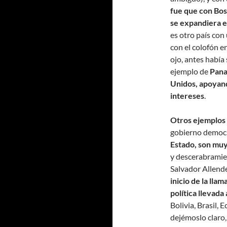
fue que con Bos
se expandiera e
es otro país con
con el colofón e
ojo, antes había 
ejemplo de
Pana
Unidos, apoyand
intereses
.
Otros ejemplos
gobierno democr
Estado, son mu
y descerabramie
Salvador Allend
inicio de la ll
política llevad
Bolivia, Brasil,
dejémoslo claro