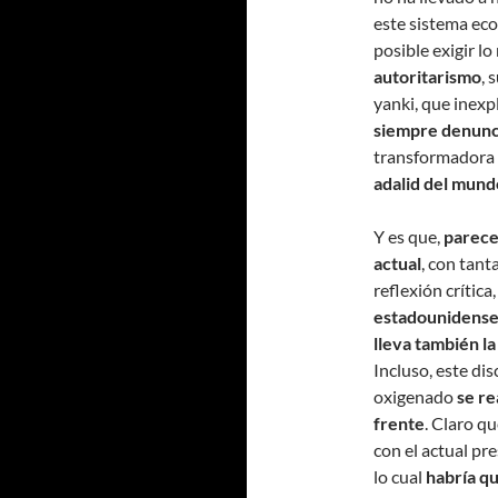
este sistema ec
posible exigir l
autoritarismo
, 
yanki, que inexp
siempre denunc
transformadora 
adalid del mund
Y es que,
parece
actual
, con tant
reflexión crítica
estadounidens
lleva también la
Incluso, este di
oxigenado
se re
frente
. Claro q
con el actual pr
lo cual
habría qu