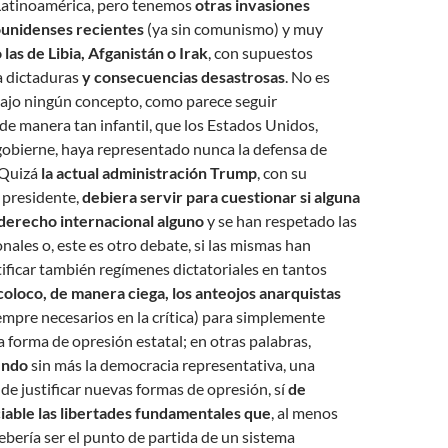
 Latinoamérica, pero tenemos
otras invasiones
ounidenses recientes
(ya sin comunismo) y muy
las de Libia, Afganistán o Irak
, con supuestos
 dictaduras
y consecuencias desastrosas
. No es
bajo ningún concepto, como parece seguir
e manera tan infantil, que los Estados Unidos,
gobierne, haya representado nunca la defensa de
 Quizá
la actual administración Trump
, con su
o presidente,
debiera servir para cuestionar si alguna
 derecho internacional alguno
y se han respetado las
nales o, este es otro debate, si las mismas han
tificar también regímenes dictatoriales en tantos
oloco, de manera ciega, los anteojos anarquistas
mpre necesarios en la crítica) para simplemente
forma de opresión estatal; en otras palabras,
endo
sin más la democracia representativa, una
e justificar nuevas formas de opresión, sí
de
able las libertades fundamentales que
, al menos
debería ser el punto de partida de un sistema