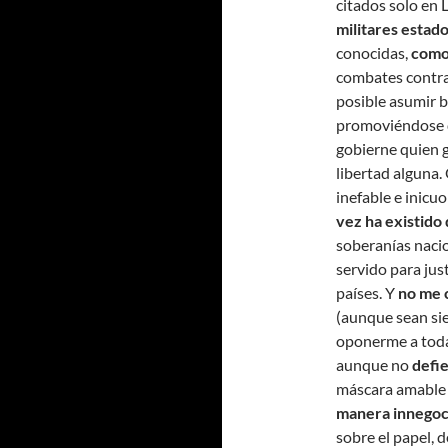
citados solo en
militares estad
conocidas,
como 
combates contra
posible asumir 
promoviéndose d
gobierne quien 
libertad alguna.
inefable e inicu
vez ha existido
soberanías nacio
servido para jus
países. Y
no me c
(aunque sean sie
oponerme a toda 
aunque no
defi
máscara amable d
manera innegoci
sobre el papel, 