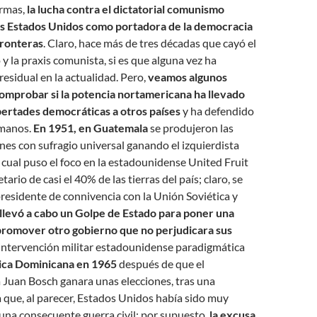
ormas,
la lucha contra el dictatorial comunismo
 los Estados Unidos como portadora de la democracia
fronteras
. Claro, hace más de tres décadas que cayó el
 y la praxis comunista, si es que alguna vez ha
 residual en la actualidad. Pero,
veamos algunos
omprobar si la potencia nortamericana ha llevado
ibertades democráticas a otros países
y ha defendido
umanos.
En 1951, en Guatemala
se produjeron las
nes con sufragio universal ganando el izquierdista
 cual puso el foco en la estadounidense United Fruit
rio de casi el 40% de las tierras del país; claro, se
residente de connivencia con la Unión Soviética y
llevó a cabo un Golpe de Estado para poner una
 promover otro gobierno que no perjudicara sus
 intervención militar estadounidense paradigmática
ica Dominicana en 1965
después de que el
 Juan Bosch ganara unas elecciones, tras una
a que, al parecer, Estados Unidos había sido muy
una consecuente guerra civil; por supuesto,
la excusa