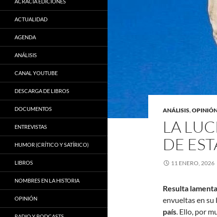
ACRACIA EDICIONES
ACTUALIDAD
AGENDA
ANÁLISIS
CANAL YOUTUBE
DESCARGA DE LIBROS
DOCUMENTOS
ANÁLISIS
,
OPINIÓ
LA LUC
ENTREVISTAS
DE ES
HUMOR (CRÍTICO Y SATÍRICO)
LIBROS
11 ENERO, 2026
NOMBRES EN LA HISTORIA
Resulta lamenta
OPINIÓN
envueltas en su
país
. Ello, por 
RADIO Y PODCASTS