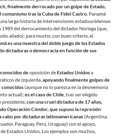
ch, finalmente derrocado por un golpe de Estado,
l comunismo tras la Cuba de Fidel Castro
. Panamá
 una larga historia de intervenciones estadounidenses
n 1989 del derrocamiento del dictador Noriega (que,
sido aliado); para mucho, con buen criterio, el
má es una muestra del doble juego de los Estados
o dictaduras o democracia en función de sus
 conocidos de
oposición de
Estados Unidos
a
áticos de izquierda,
apoyando finalmente golpes de
y conocidos
(aunque no lo parezca en la desmemoria
nto actual);
es el caso de Chile
, tras ser elegido
e presidente,
con una cruel dictadura de 17 años,
amado Operación Cóndor, que supuso la represión
a a cabo por dictaduras latinoamericanas
(Argentina,
 Ecuador, Paraguay, Perú, Uruguay) con el apoyo,
, de Estados Unidos. Los ejemplos son muchos,