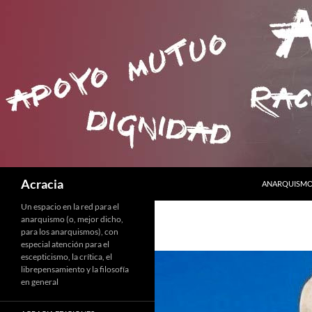
SALTAR AL C
Buscar
Acracia
ANARQUISMO 
Un espacio en la red para el
anarquismo (o, mejor dicho,
para los anarquismos), con
especial atención para el
escepticismo, la crítica, el
librepensamiento y la filosofía
en general