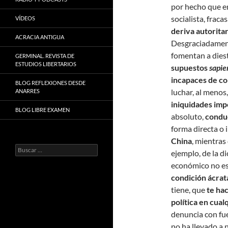
por hecho que 
socialista, fraca
VÍDEOS
deriva autorita
ACRACIA ANTIGUA
Desgraciadamen
fomentan a diest
GERMINAL. REVISTA DE
ESTUDIOS LIBERTARIOS
supuestos
sapie
incapaces de c
BLOG REFLEXIONES DESDE
luchar, al menos
ANARRES
iniquidades imp
BLOG LIBRE EXAMEN
absoluto,
conduc
forma directa o 
China
, mientras
Buscar:
ejemplo, de la d
económico no es
condición ácrat
tiene, que
te hac
política en cual
denuncia con fue
no ha llevado a 