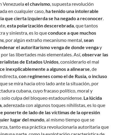
en Venezuela
el chavismo
, supuesta revolución
sada en cualquier caso,
ha tenido una intolerable
ria que cierta izquierda se ha negado a reconocer
.
te,
esta polarización descerebrada
, que tantos
ra y siniestra, es lo que
conduce a que muchos
ns
, por algún extraño mecanismo mental,
sean
ondenar el autoritarismo venga de donde venga
y
, por las libertades más elementales. Así,
observar las
erialistas de Estados Unidos
, considerarlo el mal
e inexplicablemente a algunos a alinearse
, de
indirecta,
con regímenes como el de Rusia, o incluso
 que se mira hacia otro lado ante la situación, por
ictadura cubana, cuyo fracaso político, moral y
 solo culpa del bloqueo estadounidense.
La lúcida
a
, aderezada con algunos toques nihilistas, es lo que
e ponerte de lado de las víctimas de la opresión
quier lugar del mundo
, al mismo tiempo que se
rza, tanto esa práctica revolucionaria autoritaria que
ninguna parte, como la explotación característica de