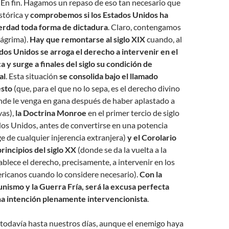
. En fin. Hagamos un repaso de eso tan necesario que
stórica y
comprobemos si los Estados Unidos ha
erdad toda forma de dictadura
. Claro, contengamos
 lágrima).
Hay que remontarse al siglo XIX
cuando, al
ados Unidos se arroga el derecho a intervenir en el
 y surge a finales del siglo su condición de
al
. Esta situación
se consolida bajo el llamado
esto
(que, para el que no lo sepa, es el derecho divino
nde le venga en gana después de haber aplastado a
vas),
la Doctrina Monroe
en el primer tercio de siglo
os Unidos, antes de convertirse en una potencia
ge de cualquier injerencia extranjera)
y el Corolario
rincipios del siglo XX
(donde se da la vuelta a la
ablece el derecho, precisamente, a intervenir en los
ricanos cuando lo considere necesario).
Con la
unismo y la Guerra Fría, será la excusa perfecta
na intención plenamente intervencionista
.
a todavía hasta nuestros días, aunque el enemigo haya