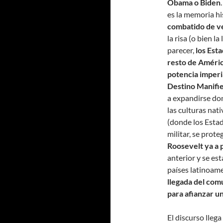
Obama o Biden
es la memoria hi
combatido de v
la risa (o bien la
parecer,
los Est
resto de América
potencia imperi
Destino Manifi
a expandirse do
las culturas nati
(donde los Estad
militar, se prote
Roosevelt ya a p
anterior y se est
países latinoame
llegada del com
para afianzar u
El discurso lleg