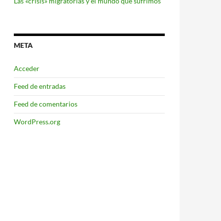
Las «crisis» migratorias y el mundo que sufrimos
META
Acceder
Feed de entradas
Feed de comentarios
WordPress.org