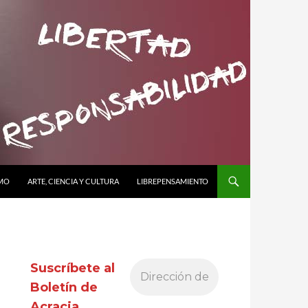
SMO
ARTE, CIENCIA Y CULTURA
LIBREPENSAMIENTO
Suscríbete al
Boletín de
Acracia