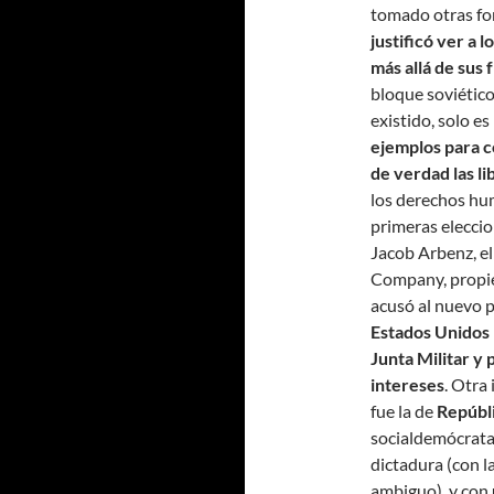
tomado otras f
justificó ver a
más allá de sus 
bloque soviético
existido, solo es
ejemplos para c
de verdad las l
los derechos h
primeras eleccio
Jacob Arbenz, el
Company, propieta
acusó al nuevo p
Estados Unidos 
Junta Militar y
intereses
. Otra
fue la de
Repúbl
socialdemócrata
dictadura (con l
ambiguo), y con 