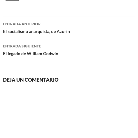
Navegación
ENTRADA ANTERIOR
de
El socialismo anarquista, de Azorín
entradas
ENTRADA SIGUIENTE
El legado de William Godwin
DEJA UN COMENTARIO