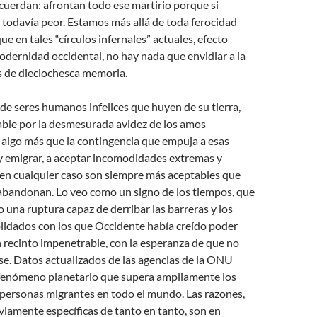
cuerdan: afrontan todo ese martirio porque si
 todavía peor. Estamos más allá de toda ferocidad
e en tales “círculos infernales” actuales, efecto
modernidad occidental, no hay nada que envidiar a la
s de dieciochesca memoria.
de seres humanos infelices que huyen de su tierra,
able por la desmesurada avidez de los amos
 algo más que la contingencia que empuja a esas
y emigrar, a aceptar incomodidades extremas y
 en cualquier caso son siempre más aceptables que
 abandonan. Lo veo como un signo de los tiempos, que
una ruptura capaz de derribar las barreras y los
idados con los que Occidente había creído poder
 recinto impenetrable, con la esperanza de que no
se. Datos actualizados de las agencias de la ONU
fenómeno planetario que supera ampliamente los
 personas migrantes en todo el mundo. Las razones,
viamente específicas de tanto en tanto, son en