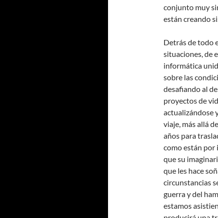
conjunto muy sim
están creando s
Detrás de todo 
situaciones, de 
informática unid
sobre las condic
desafiando al d
proyectos de vi
actualizándose 
viaje, más allá
años para trasla
como están por 
que su imaginari
que les hace soñ
circunstancias se
guerra y del ha
estamos asistie
producirá una t