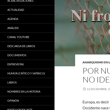
ACRACIA EDICIONES
ACTUALIDAD
AGENDA
ANÁLISIS
CANAL YOUTUBE
DESCARGA DE LIBROS
DOCUMENTOS
ANARQUISMO EN 
ENTREVISTAS
POR NU
HUMOR (CRÍTICO Y SATÍRICO)
NO IDE
LIBROS
12 DICIEMBRE, 
NOMBRES EN LA HISTORIA
OPINIÓN
Europa, es decir
Occidente nace y
RADIO Y PODCASTS