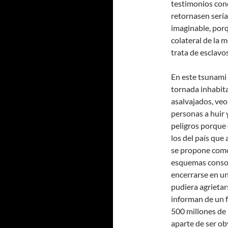
testimonios con
retornasen sería
imaginable, porqu
colateral de la 
trata de esclavo
En este tsunami 
tornada inhabit
asalvajados, veo
personas a huir 
peligros porque
los del país que
se propone como 
esquemas consol
encerrarse en un
pudiera agrietar
informan de un 
500 millones de
aparte de ser ob