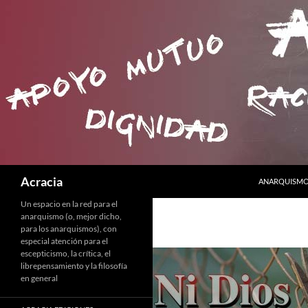
SALTAR AL C
Buscar
Acracia
ANARQUISMO 
Un espacio en la red para el
anarquismo (o, mejor dicho,
para los anarquismos), con
especial atención para el
escepticismo, la crítica, el
librepensamiento y la filosofía
en general