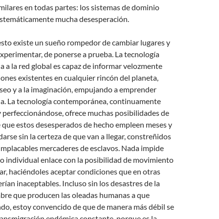
ilares en todas partes: los sistemas de dominio
istemáticamente mucha desesperación.
esto existe un sueño rompedor de cambiar lugares y
experimentar, de ponerse a prueba. La tecnología
a a la red global es capaz de informar velozmente
iones existentes en cualquier rincón del planeta,
eseo y a la imaginación, empujando a emprender
da. La tecnología contemporánea, continuamente
y perfeccionándose, ofrece muchas posibilidades de
 de que estos desesperados de hecho empleen meses y
darse sin la certeza de que van a llegar, constreñidos
implacables mercaderes de esclavos. Nada impide
o individual enlace con la posibilidad de movimiento
ar, haciéndoles aceptar condiciones que en otras
rían inaceptables. Incluso sin los desastres de la
mbre que producen las oleadas humanas a que
ndo, estoy convencido de que de manera más débil se
ransmigración endémica constante, porque es la