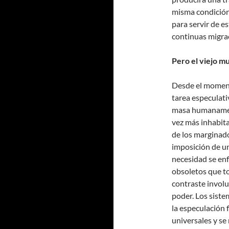
misma condición
para servir de e
continuas migra
Pero el viejo m
Desde el moment
tarea especulat
masa humanament
vez más inhabita
de los marginado
imposición de un
necesidad se enf
obsoletos que to
contraste involun
poder. Los sist
la especulación 
universales y s