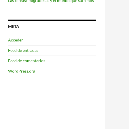
Las «crisis» migratorias y el mundo que sufrimos
META
Acceder
Feed de entradas
Feed de comentarios
WordPress.org