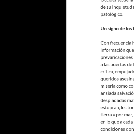
de su inquietud 
patológico.
Un signo de los
Con frecuencia 
información que 
prevaricaciones 
a las puertas d
crítica, empujado
queridos asesin
miseria como con
ansiada salvaci
despiadadas maf
estupran, les to
tierra y por mar
en lo que a cada
condiciones dond