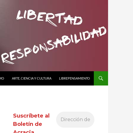
SMO
ARTE, CIENCIA Y CULTURA
LIBREPENSAMIENTO
Suscríbete al
Boletín de
Acracia