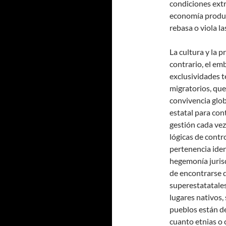
condiciones extr
economía produc
rebasa o viola la
La cultura y la p
contrario, el em
exclusividades t
migratorios, que
convivencia glob
estatal para con
gestión cada vez
lógicas de contro
pertenencia iden
hegemonía jurisd
de encontrarse 
superestatatale
lugares nativos,
pueblos están de
cuanto etnias o 