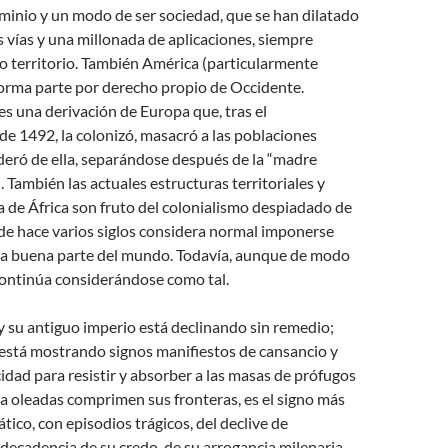
minio y un modo de ser sociedad, que se han dilatado
 vías y una millonada de aplicaciones, siempre
o territorio. También América (particularmente
orma parte por derecho propio de
Occidente.
s una derivación de Europa que, tras el
e 1492, la colonizó, masacró a las poblaciones
deró de ella, separándose después de la “madre
. También las actuales estructuras territoriales y
ca de África son fruto del colonialismo despiadado de
de hace varios siglos considera normal imponerse
 buena parte del mundo. Todavía, aunque de modo
ontinúa considerándose como tal.
 su antiguo imperio está declinando sin remedio;
 está mostrando signos manifiestos de cansancio y
acidad para resistir y absorber a las masas de prófugos
a oleadas comprimen sus fronteras, es el signo más
tico, con episodios trágicos, del declive de
 decadencia de su credo, de su arrogancia milenaria,