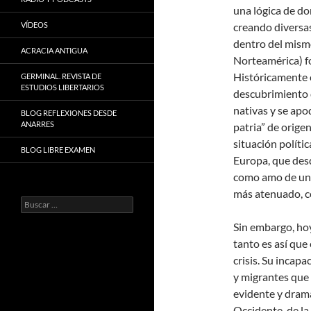
una lógica de do
VÍDEOS
creando diversas
dentro del mism
ACRACIA ANTIGUA
Norteamérica) f
Históricamente e
GERMINAL. REVISTA DE
ESTUDIOS LIBERTARIOS
descubrimiento d
nativas y se apo
BLOG REFLEXIONES DESDE
ANARRES
patria” de origen
situación políti
BLOG LIBRE EXAMEN
Europa, que des
como amo de una
más atenuado, c
Buscar:
Sin embargo, hoy
tanto es así que
crisis. Su incap
y migrantes que 
evidente y dramá
Occidente, de la