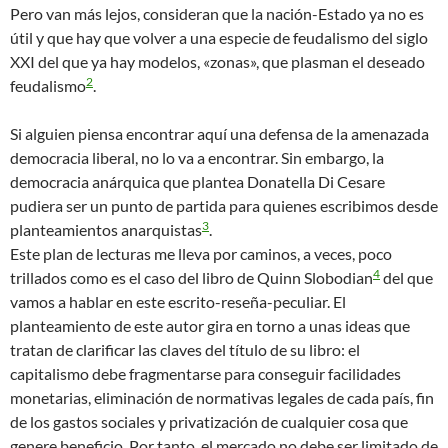
Pero van más lejos, consideran que la nación-Estado ya no es
útil y que hay que volver a una especie de feudalismo del siglo
XXI del que ya hay modelos, «zonas», que plasman el deseado
2
feudalismo
.
Si alguien piensa encontrar aquí una defensa de la amenazada
democracia liberal, no lo va a encontrar. Sin embargo, la
democracia anárquica que plantea Donatella Di Cesare
pudiera ser un punto de partida para quienes escribimos desde
3
planteamientos anarquistas
.
Este plan de lecturas me lleva por caminos, a veces, poco
4
trillados como es el caso del libro de Quinn Slobodian
del que
vamos a hablar en este escrito-reseña-peculiar. El
planteamiento de este autor gira en torno a unas ideas que
tratan de clarificar las claves del título de su libro: el
capitalismo debe fragmentarse para conseguir facilidades
monetarias, eliminación de normativas legales de cada país, fin
de los gastos sociales y privatización de cualquier cosa que
genere beneficio. Por tanto, el mercado no debe ser limitado de