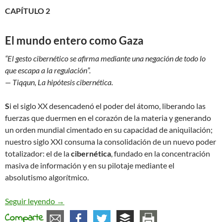
CAPÍTULO 2
El mundo entero como Gaza
“El gesto cibernético se afirma mediante una negación de todo lo
que escapa a la regulación”.
— Tiqqun, La hipótesis cibernética.
S
i el siglo XX desencadenó el poder del átomo, liberando las
fuerzas que duermen en el corazón de la materia y generando
un orden mundial cimentado en su capacidad de aniquilación;
nuestro siglo XXI consuma la consolidación de un nuevo poder
totalizador: el de la
cibernética
, fundado en la concentración
masiva de información y en su pilotaje mediante el
absolutismo algorítmico.
O el Mundo Entero Como Gaza, o la Victoria Pales
Seguir leyendo
→
Comparte