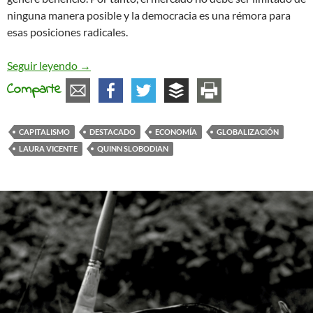
ninguna manera posible y la democracia es una rémora para
esas posiciones radicales.
El capitalismo sueña con un mundo sin democrac
Seguir leyendo
→
Comparte
CAPITALISMO
DESTACADO
ECONOMÍA
GLOBALIZACIÓN
LAURA VICENTE
QUINN SLOBODIAN