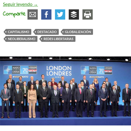
El «globo» de la globalización desde abajo
Seguir leyendo
→
Comparte
CAPITALISMO
DESTACADO
GLOBALIZACIÓN
NEOLIBERALISMO
REDES LIBERTARIAS