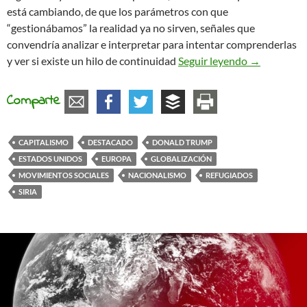
está cambiando, de que los parámetros con que
“gestionábamos” la realidad ya no sirven, señales que
convendría analizar e interpretar para intentar comprenderlas
¿El hilo con
y ver si existe un hilo de continuidad
Seguir leyendo
→
Comparte
CAPITALISMO
DESTACADO
DONALD TRUMP
ESTADOS UNIDOS
EUROPA
GLOBALIZACIÓN
MOVIMIENTOS SOCIALES
NACIONALISMO
REFUGIADOS
SIRIA