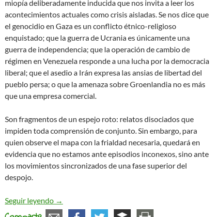
miopía deliberadamente inducida que nos invita a leer los
acontecimientos actuales como crisis aisladas. Se nos dice que
el genocidio en Gaza es un conflicto étnico-religioso
enquistado; que la guerra de Ucrania es únicamente una
guerra de independencia; que la operación de cambio de
régimen en Venezuela responde a una lucha por la democracia
liberal; que el asedio a Irán expresa las ansias de libertad del
pueblo persa; o que la amenaza sobre Groenlandia no es más
que una empresa comercial.
Son fragmentos de un espejo roto: relatos disociados que
impiden toda comprensión de conjunto. Sin embargo, para
quien observe el mapa con la frialdad necesaria, quedará en
evidencia que no estamos ante episodios inconexos, sino ante
los movimientos sincronizados de una fase superior del
despojo.
O el Mundo Entero Como Gaza, o la Victoria Pales
Seguir leyendo
→