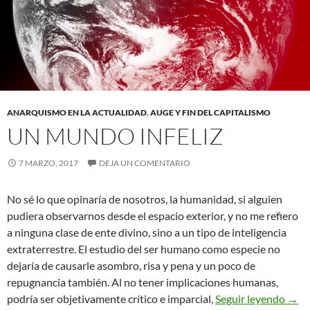
ANARQUISMO EN LA ACTUALIDAD
,
AUGE Y FIN DEL CAPITALISMO
UN MUNDO INFELIZ
7 MARZO, 2017
DEJA UN COMENTARIO
No sé lo que opinaría de nosotros, la humanidad, si alguien
pudiera observarnos desde el espacio exterior, y no me refiero
a ninguna clase de ente divino, sino a un tipo de inteligencia
extraterrestre. El estudio del ser humano como especie no
dejaría de causarle asombro, risa y pena y un poco de
repugnancia también. Al no tener implicaciones humanas,
Un m
podría ser objetivamente crítico e imparcial,
Seguir leyendo
→