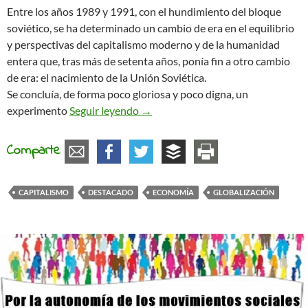
Entre los años 1989 y 1991, con el hundimiento del bloque
soviético, se ha determinado un cambio de era en el equilibrio
y perspectivas del capitalismo moderno y de la humanidad
entera que, tras más de setenta años, ponía fin a otro cambio
de era: el nacimiento de la Unión Soviética.
Se concluía, de forma poco gloriosa y poco digna, un
De la utopía a la distopía
experimento
Seguir leyendo
→
Comparte
CAPITALISMO
DESTACADO
ECONOMÍA
GLOBALIZACIÓN