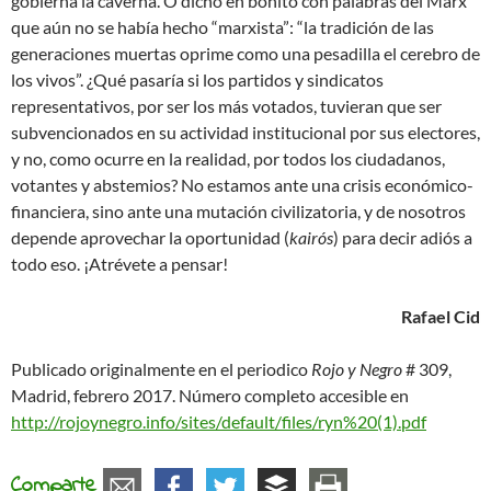
gobierna la caverna. O dicho en bonito con palabras del Marx
que aún no se había hecho “marxista”: “la tradición de las
generaciones muertas oprime como una pesadilla el cerebro de
los vivos”. ¿Qué pasaría si los partidos y sindicatos
representativos, por ser los más votados, tuvieran que ser
subvencionados en su actividad institucional por sus electores,
y no, como ocurre en la realidad, por todos los ciudadanos,
votantes y abstemios? No estamos ante una crisis económico-
financiera, sino ante una mutación civilizatoria, y de nosotros
depende aprovechar la oportunidad (
kairós
) para decir adiós a
todo eso. ¡Atrévete a pensar!
Rafael Cid
Publicado originalmente en el periodico
Rojo y Negro
# 309,
Madrid, febrero 2017. Número completo accesible en
http://rojoynegro.info/sites/default/files/ryn%20(1).pdf
Comparte