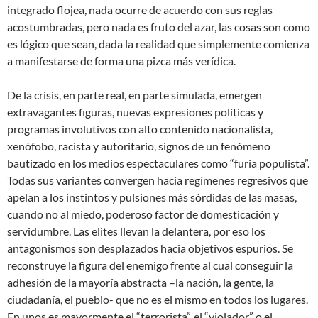
integrado flojea, nada ocurre de acuerdo con sus reglas
acostumbradas, pero nada es fruto del azar, las cosas son como
es lógico que sean, dada la realidad que simplemente comienza
a manifestarse de forma una pizca más verídica.
De la crisis, en parte real, en parte simulada, emergen
extravagantes figuras, nuevas expresiones políticas y
programas involutivos con alto contenido nacionalista,
xenófobo, racista y autoritario, signos de un fenómeno
bautizado en los medios espectaculares como “furia populista”.
Todas sus variantes convergen hacia regímenes regresivos que
apelan a los instintos y pulsiones más sórdidas de las masas,
cuando no al miedo, poderoso factor de domesticación y
servidumbre. Las elites llevan la delantera, por eso los
antagonismos son desplazados hacia objetivos espurios. Se
reconstruye la figura del enemigo frente al cual conseguir la
adhesión de la mayoría abstracta –la nación, la gente, la
ciudadanía, el pueblo- que no es el mismo en todos los lugares.
En unos es mayormente el “terrorista”, el “violador” o el