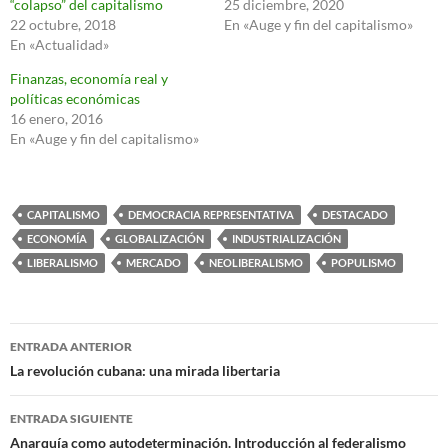
“colapso” del capitalismo
25 diciembre, 2020
22 octubre, 2018
En «Auge y fin del capitalismo»
En «Actualidad»
Finanzas, economía real y
políticas económicas
16 enero, 2016
En «Auge y fin del capitalismo»
CAPITALISMO
DEMOCRACIA REPRESENTATIVA
DESTACADO
ECONOMÍA
GLOBALIZACIÓN
INDUSTRIALIZACIÓN
LIBERALISMO
MERCADO
NEOLIBERALISMO
POPULISMO
Navegación
ENTRADA ANTERIOR
de
La revolución cubana: una mirada libertaria
entradas
ENTRADA SIGUIENTE
Anarquía como autodeterminación. Introducción al federalismo