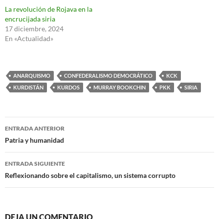
La revolución de Rojava en la
encrucijada siria
17 diciembre, 2024
En «Actualidad»
ANARQUISMO
CONFEDERALISMO DEMOCRÁTICO
KCK
KURDISTÁN
KURDOS
MURRAY BOOKCHIN
PKK
SIRIA
Navegación
ENTRADA ANTERIOR
de
Patria y humanidad
entradas
ENTRADA SIGUIENTE
Reflexionando sobre el capitalismo, un sistema corrupto
DEJA UN COMENTARIO