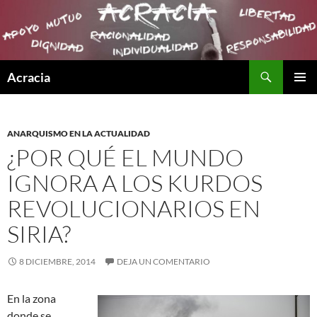
Buscar
Acracia
SALTAR
MENÚ
AL
PRINCI
CONTENIDO
ANARQUISMO EN LA ACTUALIDAD
¿POR QUÉ EL MUNDO
IGNORA A LOS KURDOS
REVOLUCIONARIOS EN
SIRIA?
8 DICIEMBRE, 2014
DEJA UN COMENTARIO
En la zona
donde se