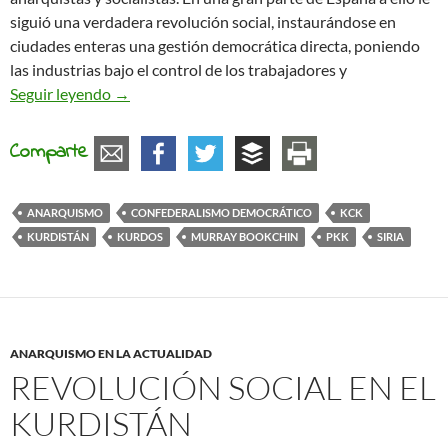
siguió una verdadera revolución social, instaurándose en
ciudades enteras una gestión democrática directa, poniendo
las industrias bajo el control de los trabajadores y
¿Por qué el mundo ignora a los kurdos revoluciona
Seguir leyendo
→
Comparte
ANARQUISMO
CONFEDERALISMO DEMOCRÁTICO
KCK
KURDISTÁN
KURDOS
MURRAY BOOKCHIN
PKK
SIRIA
ANARQUISMO EN LA ACTUALIDAD
REVOLUCIÓN SOCIAL EN EL
KURDISTÁN