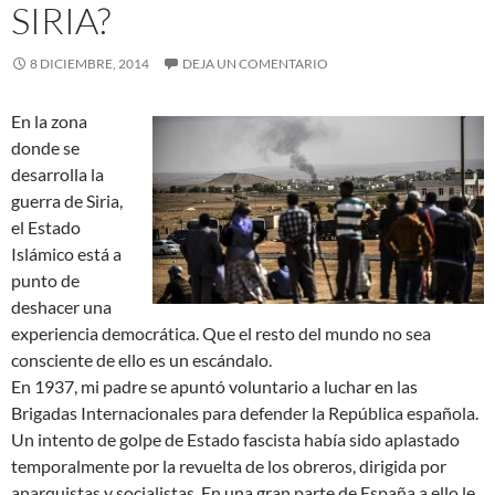
SIRIA?
8 DICIEMBRE, 2014
DEJA UN COMENTARIO
En la zona
donde se
desarrolla la
guerra de Siria,
el Estado
Islámico está a
punto de
deshacer una
experiencia democrática. Que el resto del mundo no sea
consciente de ello es un escándalo.
En 1937, mi padre se apuntó voluntario a luchar en las
Brigadas Internacionales para defender la República española.
Un intento de golpe de Estado fascista había sido aplastado
temporalmente por la revuelta de los obreros, dirigida por
anarquistas y socialistas. En una gran parte de España a ello le