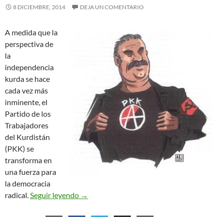
8 DICIEMBRE, 2014
DEJA UN COMENTARIO
A medida que la
perspectiva de
la
independencia
kurda se hace
cada vez más
inminente, el
Partido de los
Trabajadores
del Kurdistán
(PKK) se
transforma en
una fuerza para
la democracia
Revolución social en el Kurdistán
radical.
Seguir leyendo
→