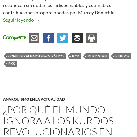
reconocen sin dudar las indispensables y estimables
contribuciones proporcionadas por Murray Bookchin.
Socialismo, igualdad de género y ecología social 
Seguir leyendo
→
Comparte
CONFEDERALISMO DEMOCRÁTICO
KCK
KURDISTÁN
KURDOS
PKK
ANARQUISMO EN LA ACTUALIDAD
¿POR QUÉ EL MUNDO
IGNORA A LOS KURDOS
REVOLUCIONARIOS EN