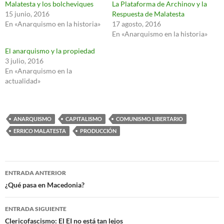
Malatesta y los bolcheviques
La Plataforma de Archinov y la
15 junio, 2016
Respuesta de Malatesta
En «Anarquismo en la historia»
17 agosto, 2016
En «Anarquismo en la historia»
El anarquismo y la propiedad
3 julio, 2016
En «Anarquismo en la
actualidad»
ANARQUISMO
CAPITALISMO
COMUNISMO LIBERTARIO
ERRICO MALATESTA
PRODUCCIÓN
Navegación
ENTRADA ANTERIOR
de
¿Qué pasa en Macedonia?
entradas
ENTRADA SIGUIENTE
Clericofascismo: El EI no está tan lejos