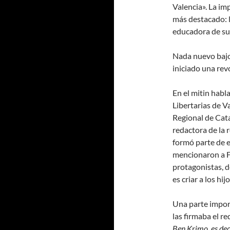
Valencia». La imp
más destacado: la
educadora de sus
Nada nuevo bajo 
iniciado una revo
En el mitin habl
Libertarias de V
Regional de Cat
redactora de la 
formó parte de e
mencionaron a F
protagonistas, d
es criar a los hi
Una parte import
las firmaba el r
Ben Krimo, es dec