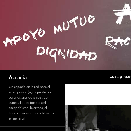
SALTAR AL C
Buscar
Acracia
ANARQUISMO 
Un espacio en la red para el
anarquismo (o, mejor dicho,
para los anarquismos), con
especial atención para el
escepticismo, la crítica, el
librepensamiento y la filosofía
en general