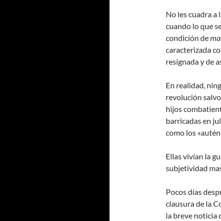
No les cuadra a l
cuando lo que se
condición de
mad
caracterizada co
resignada y de a
En realidad, ning
revolución salvo
hijos combatient
barricadas en ju
como los «autént
Ellas vivían la g
subjetividad mas
Pocos días desp
clausura de la C
la breve noticia