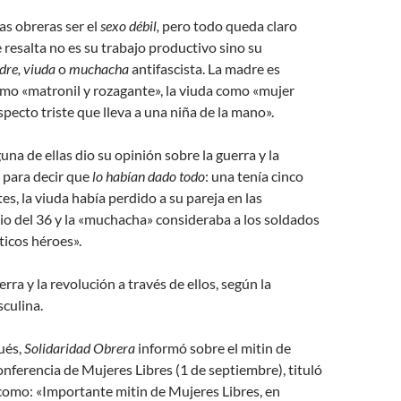
as obreras ser el
sexo débil,
pero todo queda claro
 resalta no es su trabajo productivo sino su
re, viuda
o
muchacha
antifascista. La madre es
mo «matronil y rozagante», la viuda como «mujer
specto triste que lleva a una niña de la mano».
una de ellas dio su opinión sobre la guerra y la
 para decir que
lo habían dado todo
: una tenía cinco
es, la viuda había perdido a su pareja en las
lio del 36 y la «muchacha» consideraba a los soldados
icos héroes».
uerra y la revolución a través de ellos, según la
culina.
ués,
Solidaridad Obrera
informó sobre el mitin de
onferencia de Mujeres Libres (1 de septiembre), tituló
 como: «Importante mitin de Mujeres Libres, en