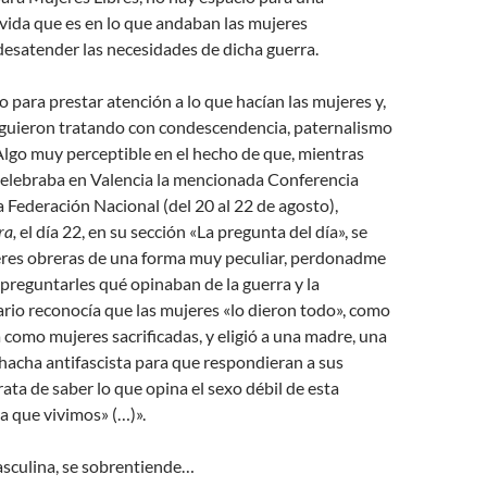
 vida que es en lo que andaban las mujeres
desatender las necesidades de dicha guerra.
 para prestar atención a lo que hacían las mujeres y,
siguieron tratando con condescendencia, paternalismo
Algo muy perceptible en el hecho de que, mientras
celebraba en Valencia la mencionada Conferencia
la Federación Nacional (del 20 al 22 de agosto),
ra,
el día 22, en su sección «La pregunta del día», se
jeres obreras de una forma muy peculiar, perdonadme
 preguntarles qué opinaban de la guerra y la
iario reconocía que las mujeres «lo dieron todo», como
 como mujeres sacrificadas, y eligió a una madre, una
hacha antifascista para que respondieran a sus
rata de saber lo que opina el sexo débil de esta
 que vivimos» (…)».
culina, se sobrentiende…