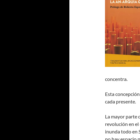
concentra.
Esta concepción 
cada presente.
La mayor parte d
revolución en el
inunda todo en
no hay espacio p