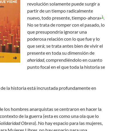
revolución solamente puede surgir a
partir de un tiempo radicalmente
1
nuevo, todo presente, tiempo-ahora»
.
No se trata de romper con el pasado, lo
que presupondría ignorar una
poderosa relación con lo que fue y lo
que será; se trata antes bien de vivir el
presente en toda su dimensión de
ahoridad,
comprendiéndolo en cuanto
punto focal en el que toda la historia se
de la historia está incrustada profundamente en
e los hombres anarquistas se centraron en hacer la
 contexto de la guerra (esta es como una ola que lo
Solidaridad Obrera
). No hay espacio para las mujeres,
ara Mujeres Libres, no hay espacio para una