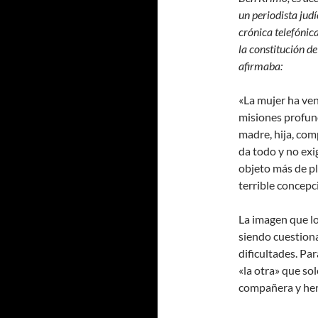
un periodista judí
crónica telefónic
la constitución d
afirmaba:
«La mujer ha ven
misiones profund
madre, hija, co
da todo y no exi
objeto más de pl
terrible concepc
La imagen que l
siendo cuestion
dificultades. Pa
«la otra» que sol
compañera y her