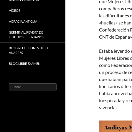
que Mujeres Libr
compañeros rese
VÍDEOS
las dificultades
ACRACIA ANTIGUA
«huellas» se ha
Confederación Re
GERMINAL. REVISTA DE
CNT de España»
ESTUDIOS LIBERTARIOS
BLOG REFLEXIONES DESDE
Estaba leyendo e
ANARRES
Mujeres Libres c
BLOG LIBRE EXAMEN
como Federación
un proceso de re
que habían part
Buscar:
libertarios dife
había aprovecha
inesperada y rea
vivencial.