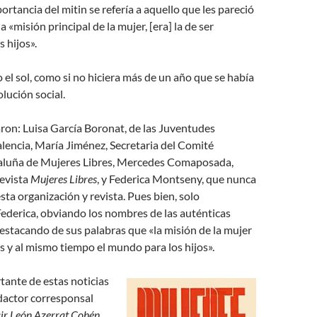
ortancia del mitin se refería a aquello que les pareció
 «misión principal de la mujer, [era] la de ser
 hijos».
el sol, como si no hiciera más de un año que se había
lución social.
aron: Luisa García Boronat, de las Juventudes
alencia, María Jiménez, Secretaria del Comité
aluña de Mujeres Libres, Mercedes Comaposada,
revista
Mujeres Libres
, y Federica Montseny, que nunca
sta organización y revista. Pues bien, solo
ederica, obviando los nombres de las auténticas
estacando de sus palabras que «la misión de la mujer
jos y al mismo tiempo el mundo para los hijos».
ante de estas noticias
edactor corresponsal
ir León Azerrat Cohén,