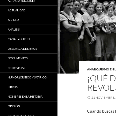
ACRACIA EDICIONES
ACTUALIDAD
AGENDA
ANÁLISIS
CANAL YOUTUBE
DESCARGA DE LIBROS
DOCUMENTOS
ENTREVISTAS
ANARQUISMO EN 
¡QUÉ D
HUMOR (CRÍTICO Y SATÍRICO)
REVOL
LIBROS
NOMBRES EN LA HISTORIA
21 NOVIEMBRE, 
OPINIÓN
Cuando buscas la
RADIO Y PODCASTS