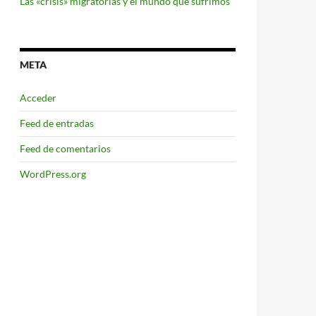
Las «crisis» migratorias y el mundo que sufrimos
META
Acceder
Feed de entradas
Feed de comentarios
WordPress.org