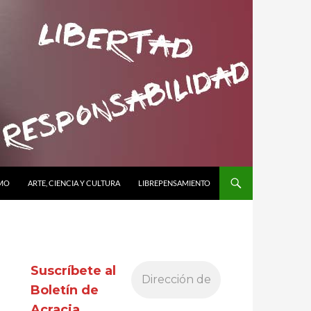
SMO
ARTE, CIENCIA Y CULTURA
LIBREPENSAMIENTO
Suscríbete al
Boletín de
Acracia