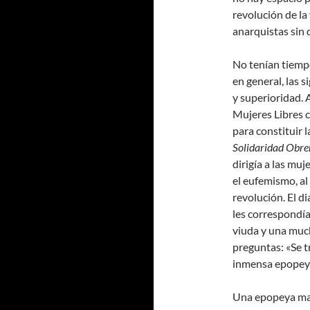
revolución de la
anarquistas sin 
No tenían tiempo
en general, las 
y superioridad. 
Mujeres Libres 
para constituir 
Solidaridad Obre
dirigía a las mu
el eufemismo, al
revolución. El d
les correspondía
viuda y una muc
preguntas: «Se t
inmensa epopeya
Una epopeya mas