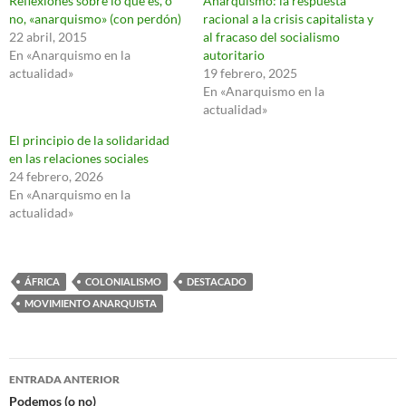
Reflexiones sobre lo que es, o
Anarquismo: la respuesta
no, «anarquismo» (con perdón)
racional a la crisis capitalista y
22 abril, 2015
al fracaso del socialismo
En «Anarquismo en la
autoritario
actualidad»
19 febrero, 2025
En «Anarquismo en la
actualidad»
El principio de la solidaridad
en las relaciones sociales
24 febrero, 2026
En «Anarquismo en la
actualidad»
ÁFRICA
COLONIALISMO
DESTACADO
MOVIMIENTO ANARQUISTA
Navegación
ENTRADA ANTERIOR
de
Podemos (o no)