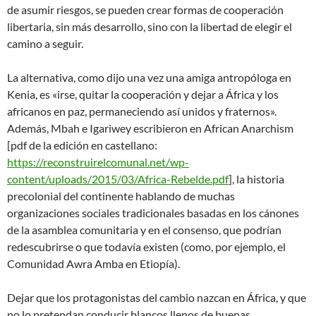
de asumir riesgos, se pueden crear formas de cooperación
libertaria, sin más desarrollo, sino con la libertad de elegir el
camino a seguir.
La alternativa, como dijo una vez una amiga antropóloga en
Kenia, es «irse, quitar la cooperación y dejar a África y los
africanos en paz, permaneciendo así unidos y fraternos».
Además, Mbah e Igariwey escribieron en African Anarchism
[pdf de la edición en castellano:
https://reconstruirelcomunal.net/wp-
content/uploads/2015/03/Africa-Rebelde.pdf
], la historia
precolonial del continente hablando de muchas
organizaciones sociales tradicionales basadas en los cánones
de la asamblea comunitaria y en el consenso, que podrían
redescubrirse o que todavía existen (como, por ejemplo, el
Comunidad Awra Amba en Etiopía).
Dejar que los protagonistas del cambio nazcan en África, y que
no lo pretendan conducir blancos llenos de buenas